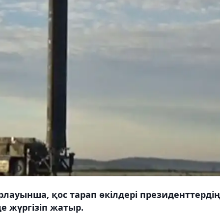
ауынша, қос тарап өкілдері президенттерді
е жүргізіп жатыр.