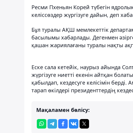
Ресми Пхеньян Корей түбегін ядролы
келіссөздер жүргізуге дайын, деп ха
Бұл туралы АҚШ мемлекеттік департаме
басылымы хабарлады. Дегенмен әзірг
қашан жариялағаны туралы нақты ақп
Еске сала кетейік, наурыз айында Сол
жүргізуге ниетті екенін айтқан болат
қабылдап, кездесуге келісімін берді
тарап өкілдері президенттердің кезде
Мақаламен бөлісу: