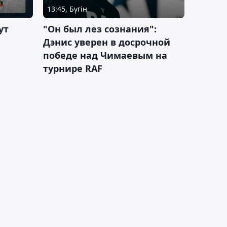
13:45, Бүгін
ут
"Он был лез сознания":
Дэнис уверен в досрочной
победе над Чимаевым на
турнире RAF