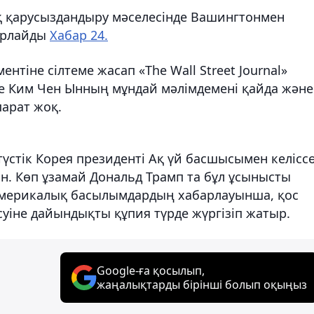
қ қарусыздандыру мәселесінде Вашингтонмен
барлайды
Хабар 24.
нтіне сілтеме жасап «The Wall Street Journal»
е Ким Чен Ынның мұндай мәлімдемені қайда және
арат жоқ.
түстік Корея президенті Ақ үй басшысымен келісс
ын. Көп ұзамай Дональд Трамп та бұл ұсынысты
. Америкалық басылымдардың хабарлауынша, қос
суіне дайындықты құпия түрде жүргізіп жатыр.
Google-ға қосылып,
жаңалықтарды бірінші болып оқыңыз