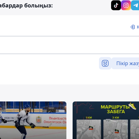
абардар болыңыз:
Пікір жаз