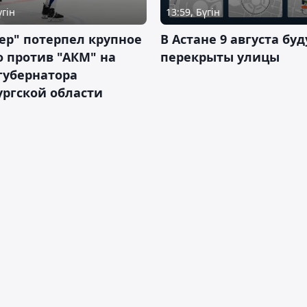
үгін
13:59, Бүгін
ер" потерпел крупное
В Астане 9 августа буд
 против "АКМ" на
перекрыты улицы
губернатора
ргской области