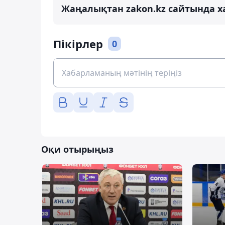
Жаңалықтан zakon.kz сайтында х
Пікірлер
0
Оқи отырыңыз