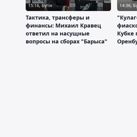
15:16, Бүгін
14:36, Б
Тактика, трансферы и
"Кулаг
финансы: Михаил Кравец
фиаско
ответил на насущные
Кубке 
вопросы на сборах "Барыса"
Оренбу