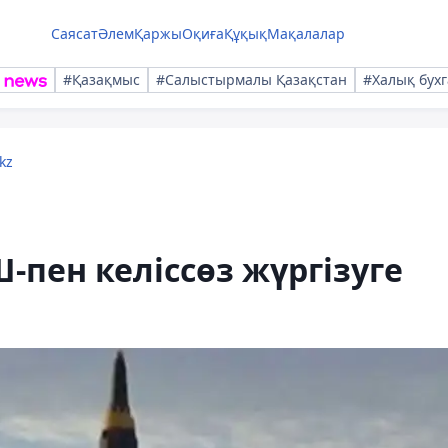
Саясат
Әлем
Қаржы
Оқиға
Құқық
Мақалалар
#Қазақмыс
#Салыстырмалы Қазақстан
#Халық бухг
kz
-пен келіссөз жүргізуге