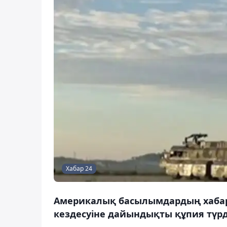
Хабар 24
Америкалық басылымдардың хабарл
кездесуіне дайындықты құпия түрд