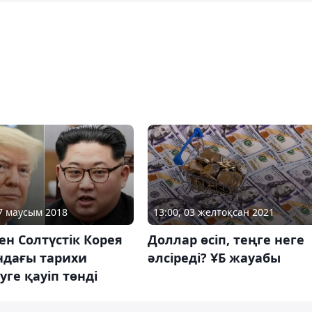
13:00, 03 желтоқсан 2021
07 маусым 2018
Доллар өсіп, теңге неге
н Солтүстік Корея
әлсіреді? ҰБ жауабы
ндағы тарихи
уге қауіп төнді