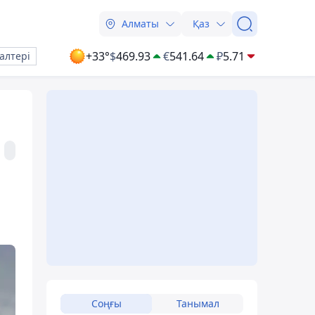
Алматы
Қаз
+33°
$
469.93
€
541.64
₽
5.71
алтері
Соңғы
Танымал