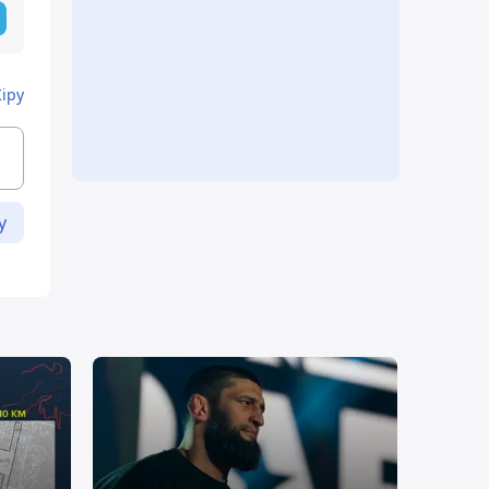
Кіру
у