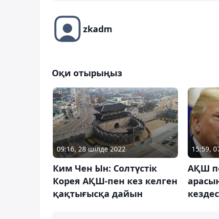
zkadm
Оқи отырыңыз
09:16, 28 шілде 2022
15:59, 
Ким Чен Ын: Солтүстік
АҚШ пе
Корея АҚШ-пен кез келген
арасы
қақтығысқа дайын
кездес