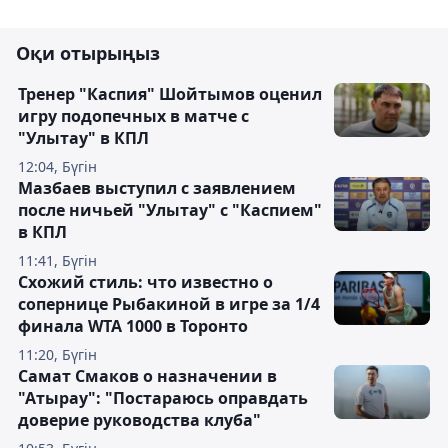
Оқи отырыңыз
Тренер "Каспия" Шойтымов оценил
игру подопечных в матче с
"Улытау" в КПЛ
12:04, Бүгін
Мазбаев выступил с заявлением
после ничьей "Улытау" с "Каспием"
в КПЛ
11:41, Бүгін
Схожий стиль: что известно о
сопернице Рыбакиной в игре за 1/4
финала WTA 1000 в Торонто
11:20, Бүгін
Самат Смаков о назначении в
"Атырау": "Постараюсь оправдать
доверие руководства клуба"