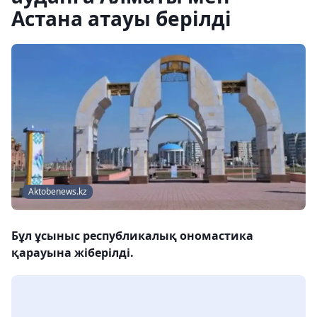
Астана атауы берілді
Аktobenews.kz
Бұл ұсыныс республикалық ономастика
қарауына жіберілді.