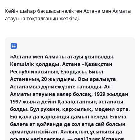
Кейін шаһар басшысы неліктен Астана мен Алматы
атауына тоқталғанын жеткізді.
«Астана мен Алматы атауы ұсынылды.
Көпшілік қолдады. Астана –Қазақстан
Республикасының Елордасы. Биыл
Астананың 20 жылдығы. Осы аралықта
Астанамыз дүниежүзіне танылды. Ал
Алматы атауына келер болсақ, 1929 жылдан
1997 жылға дейін Қазақстанның астанасы
болды. Бұл рухани, қаржылық, мәдени орта.
Екі қала да қарқынды дамып келеді. Еліміз
балаға ат қойғанда да сол атқа сай болсын
армандап қойған. Халықтың ұсынысы да
осыған негізделген», — деді Ілияс Испанов.