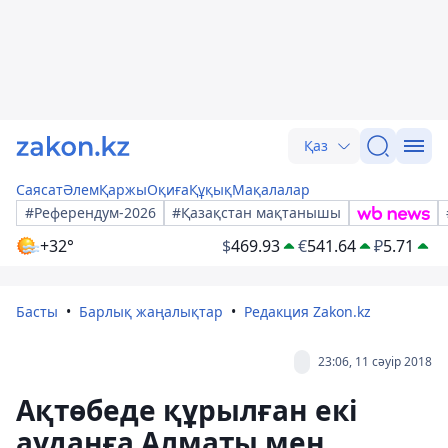
Қаз
Саясат
Әлем
Қаржы
Оқиға
Құқық
Мақалалар
#Референдум-2026
#Қазақстан мақтанышы
+32°
$
469.93
€
541.64
₽
5.71
Басты
Барлық жаңалықтар
Редакция Zakon.kz
23:06, 11 сәуір 2018
Ақтөбеде құрылған екі
ауданға Алматы мен