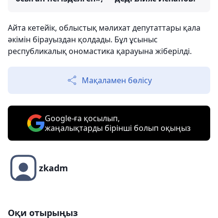
Айта кетейік, облыстық мәлихат депутаттары қала
әкімін бірауыздан қолдады. Бұл ұсыныс
республикалық ономастика қарауына жіберілді.
Мақаламен бөлісу
Google-ға қосылып,
жаңалықтарды бірінші болып оқыңыз
zkadm
Оқи отырыңыз