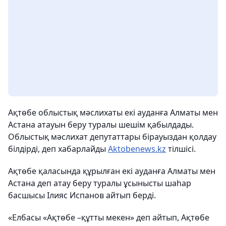
Ақтөбе облыстық мәслихаты екі ауданға Алматы мен
Астана атауын беру туралы шешім қабылдады.
Облыстық мәслихат депутаттары бірауыздан қолдау
білдірді, деп хабарлайды
Aktobenews.kz
тілшісі.
Ақтөбе қаласында құрылған екі ауданға Алматы мен
Астана деп атау беру туралы ұсынысты шаһар
басшысы Ілияс Испанов айтып берді.
«Елбасы «Ақтөбе –құтты мекен» деп айтып, Ақтөбе