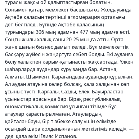
туралы жақсы ой қалыптастырған болатын.
Сонымен қатар, мемлекет басшысы өз Жолдауында
Ақтөбе қаласын төртінші агломерация орталығы
деп белгіледі. Бүгінде Ақтөбе қаласының
тұрғындары 306 мың адамнан 477 мың адамға өсті.
Cоңғы жылы халық саны 20-25 мыңға атты. Орта
және шағын бизнес дамып келеді. Бұл мемлекеттік
басқару жүйесін жаңартуға себеп болды. Екі ауданға
бөлу халықпен қарым-қатынасты жақсартады. Үлкен
шаһарларда аудандар құру заңда бар. Астана,
Алматы, Шымкент, Қарағандыда аудандар құрылған.
Ал аудан атауына келер болсақ, қала халқынан көп
ұсыныс түсті. Қарғалы, Сазды, Елек, Бауырластар
ұсыныстар арасында бар. Бірақ республикалық
ономастикалық комиссия ұсынған тізімде бұл
атаулар қарастырылмаған. Атаулардың
қайталанбауы, бір тізбекке салу үшін елімізде
осындай шара қолданылғанын жеткізгіміз келеді», —
деді қала әкімі Ілияс Испанов.