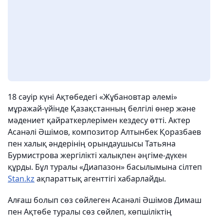
18 сәуір күні Ақтөбедегі «Жұбановтар әлемі»
мұражай-үйінде Қазақстанның белгілі өнер және
мәдениет қайраткерлерімен кездесу өтті. Актер
Асанәлі Әшімов, композитор Алтынбек Қоразбаев
пен халық әндерінің орындаушысы Татьяна
Бурмистрова жергілікті халықпен әңгіме-дүкен
құрды. Бұл туралы «Диапазон» басылымына сілтеп
Stan.kz
ақпараттық агенттігі хабарлайды.
Алғаш болып сөз сөйлеген Асанәлі Әшімов Димаш
пен Ақтөбе туралы сөз сөйлеп, көпшіліктің