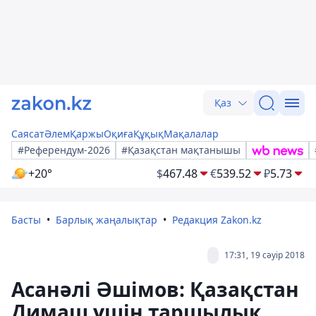
Қаз
Саясат
Әлем
Қаржы
Оқиға
Құқық
Мақалалар
#Референдум-2026
#Қазақстан мақтанышы
+20°
$
467.48
€
539.52
₽
5.73
Басты
Барлық жаңалықтар
Редакция Zakon.kz
17:31, 19 сәуір 2018
​Асанәлі Әшімов: Қазақстан
Димаш үшін таршылық