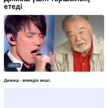
етеді
stan.kz
Димаш - әлемдік әнші.