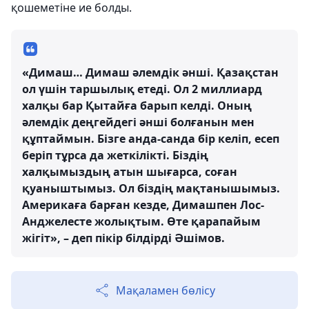
қошеметіне ие болды.
«Димаш… Димаш әлемдік әнші. Қазақстан
ол үшін таршылық етеді. Ол 2 миллиард
халқы бар Қытайға барып келді. Оның
әлемдік деңгейдегі әнші болғанын мен
құптаймын. Бізге анда-санда бір келіп, есеп
беріп тұрса да жеткілікті. Біздің
халқымыздың атын шығарса, соған
қуаныштымыз. Ол біздің мақтанышымыз.
Америкаға барған кезде, Димашпен Лос-
Анджелесте жолықтым. Өте қарапайым
жігіт», – деп пікір білдірді Әшімов.
Мақаламен бөлісу