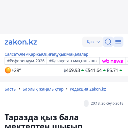
Қаз
Саясат
Әлем
Қаржы
Оқиға
Құқық
Мақалалар
#Референдум-2026
#Қазақстан мақтанышы
+29°
$
469.93
€
541.64
₽
5.71
Басты
Барлық жаңалықтар
Редакция Zakon.kz
20:18, 20 сәуір 2018
Таразда қыз бала
мектептен шығып,