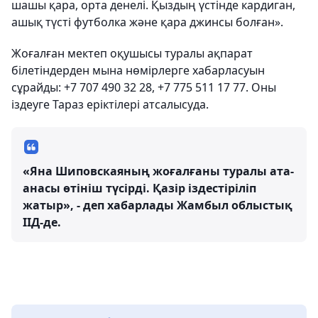
шашы қара, орта денелі. Қыздың үстінде кардиган,
ашық түсті футболка және қара джинсы болған».
Жоғалған мектеп оқушысы туралы ақпарат
білетіндерден мына нөмірлерге хабарласуын
сұрайды: +7 707 490 32 28, +7 775 511 17 77. Оны
іздеуге Тараз еріктілері атсалысуда.
«Яна Шиповскаяның жоғалғаны туралы ата-
анасы өтініш түсірді. Қазір іздестіріліп
жатыр», - деп хабарлады Жамбыл облыстық
ІІД-де.