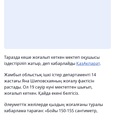
Таразда кеше жоғалып кеткен мектеп оқушысы
іздестіріліп жатыр, деп хабарлайды
ҚазАқпарат
.
Жамбыл облыстық ішкі істер департаменті 14
жастағы Яна Шиповскаяның жоғалу фактісін
растады. Ол 19 сәуір күні мектептен шығып,
жоғалып кеткен. Қайда екені белгісіз.
Әлеуметтік желілерде қыздың жоғалғаны туралы
хабарлама тараған: «Бойы 150-155 сантиметр,