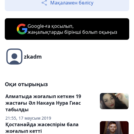
Мақаламен бөлісу
Google-ға қосылып,
жаңалықтарды бірінші болып оқыңыз
zkadm
Оқи отырыңыз
Алматыда жоғалып кеткен 19
жастағы Әл Накауа Нура Гиас
табылды
21:55, 17 маусым 2019
Қостанайда жасөспірім бала
жоғалып кетті