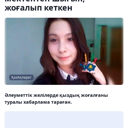
жоғалып кеткен
ҚазАқпарат
Әлеуметтік желілерде қыздың жоғалғаны
туралы хабарлама тараған.