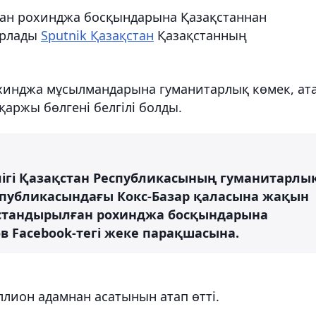
ан рохинджа босқындарына Қазақстаннан
арлады
Sputnik Қазақстан
Қазақстанның
хинджа мұсылмандарына гуманитарлық көмек, ат
қаржы бөлгені белгілі болды.
ілігі Қазақстан Республикасының гуманитарлы
спубликасындағы Кокс-Базар қаласына жақын
стандырылған рохинджа босқындарына
в Facebook-тегі жеке парақшасына.
лион адамнан асатынын атап өтті.