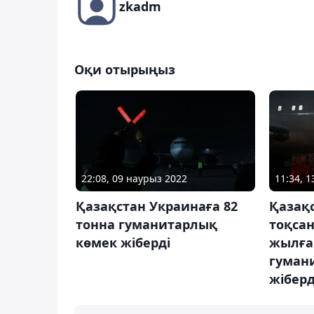
zkadm
Оқи отырыңыз
22:08, 09 наурыз 2022
11:34, 
Қазақстан Украинаға 82
Қазақс
тонна гуманитарлық
тоқсан
көмек жіберді
жылға 
гуман
жіберд