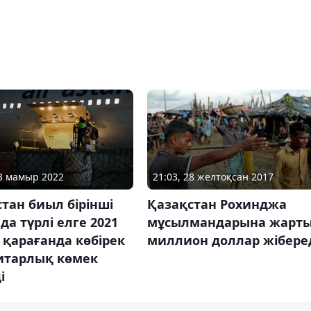
13 мамыр 2022
21:03, 28 желтоқсан 2017
тан биыл бірінші
Қазақстан Рохинджа
да түрлі елге 2021
мұсылмандарына жарт
қарағанда көбірек
миллион доллар жібере
итарлық көмек
і