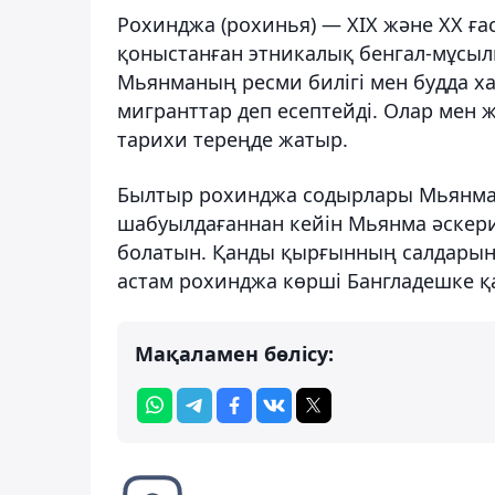
Рохинджа (рохинья) — XIX және XX 
қоныстанған этникалық бенгал-мұсыл
Мьянманың ресми билігі мен будда х
мигранттар деп есептейді. Олар мен 
тарихи тереңде жатыр.
Былтыр рохинджа содырлары Мьянма ш
шабуылдағаннан кейін Мьянма әскери
болатын. Қанды қырғынның салдарын
астам рохинджа көрші Бангладешке 
Мақаламен бөлісу: