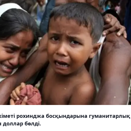
кіметі рохинджа босқындарына гуманитарлық
 доллар бөлді.