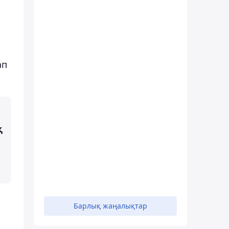
ап
қ
Барлық жаңалықтар