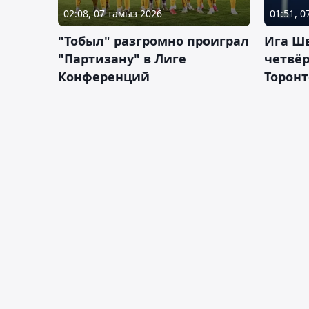
02:08, 07 тамыз 2026
01:51, 
"Тобыл" разгромно проиграл
Ига Ш
"Партизану" в Лиге
четвёр
Конференций
Торонт