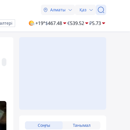
Алматы
Қаз
+19°
$
467.48
€
539.52
₽
5.73
алтері
Соңғы
Танымал