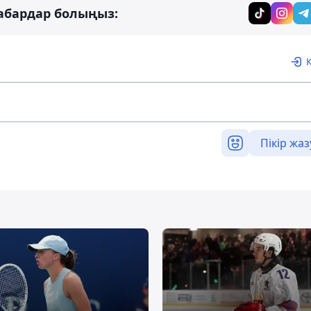
абардар болыңыз:
Пікір жаз