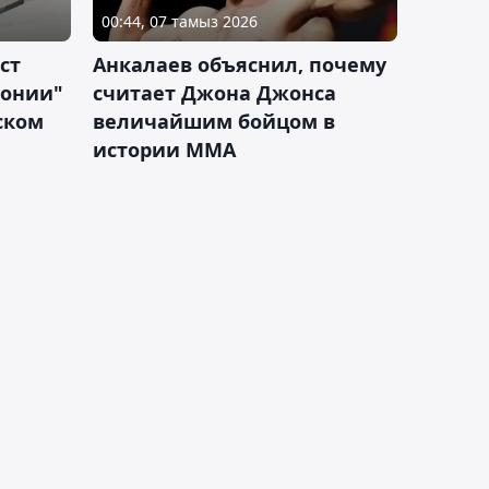
00:44, 07 тамыз 2026
ст
Анкалаев объяснил, почему
лонии"
считает Джона Джонса
ском
величайшим бойцом в
истории ММА