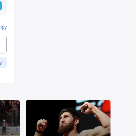
Кіру
у