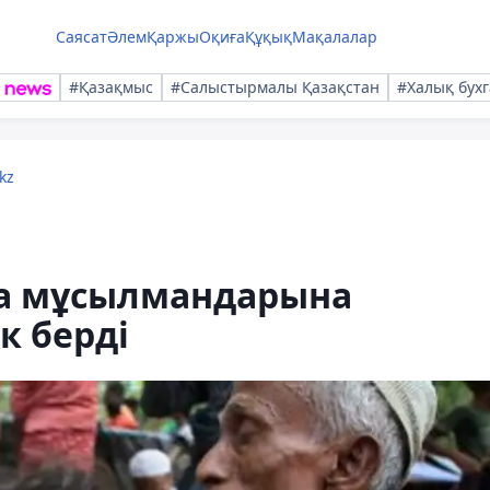
Саясат
Әлем
Қаржы
Оқиға
Құқық
Мақалалар
#Қазақмыс
#Салыстырмалы Қазақстан
#Халық бухг
kz
жа мұсылмандарына
к берді