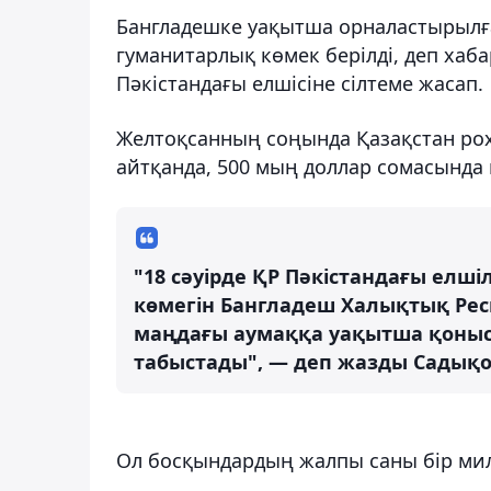
Бангладешке уақытша орналастырылғ
гуманитарлық көмек берілді, деп хаб
Пәкістандағы елшісіне сілтеме жасап.
Желтоқсанның соңында Қазақстан ро
айтқанда, 500 мың доллар сомасында 
"18 сәуірде ҚР Пәкістандағы елш
көмегін Бангладеш Халықтық Ре
маңдағы аумаққа уақытша қоны
табыстады", — деп жазды Садықо
Ол босқындардың жалпы саны бір мил