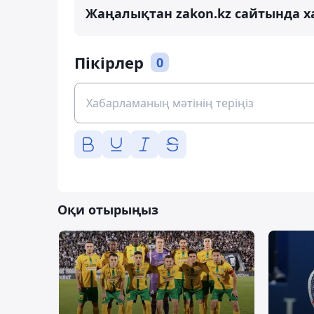
Жаңалықтан zakon.kz сайтында х
Пікірлер
0
Оқи отырыңыз