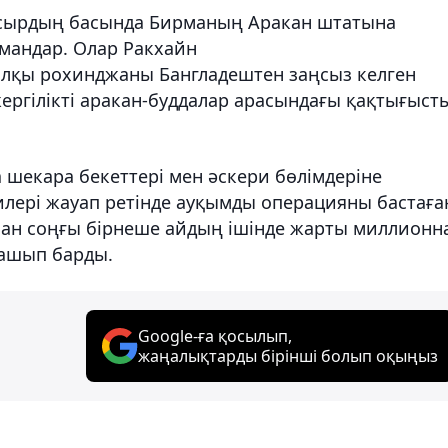
ғасырдың басында Бирманың Аракан штатына
мандар. Олар Ракхайн
алқы рохинджаны Бангладештен заңсыз келген
жергілікті аракан-буддалар арасындағы қақтығыст
екара бекеттері мен әскери бөлімдеріне
лері жауап ретінде ауқымды операцияны бастаға
ан соңғы бірнеше айдың ішінде жарты миллионн
қашып барды.
Google-ға қосылып,
жаңалықтарды бірінші болып оқыңыз