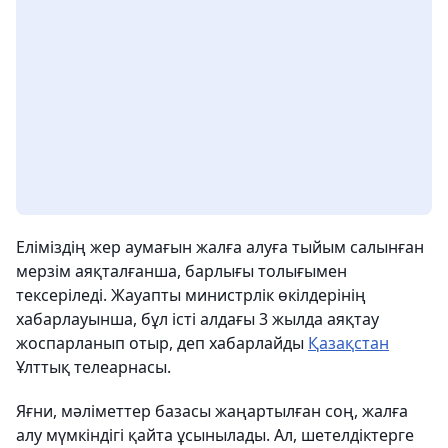
Еліміздің жер аумағын жалға алуға тыйым салынған
мерзім аяқталғанша, барлығы толығымен
тексеріледі. Жауапты министрлік өкілдерінің
хабарлауынша, бұл істі алдағы 3 жылда аяқтау
жоспарланып отыр, деп хабарлайды
Қазақстан
Ұлттық телеарнасы.
Яғни, мәліметтер базасы жаңартылған соң, жалға
алу мүмкіндігі қайта ұсынылады. Ал, шетелдіктерге