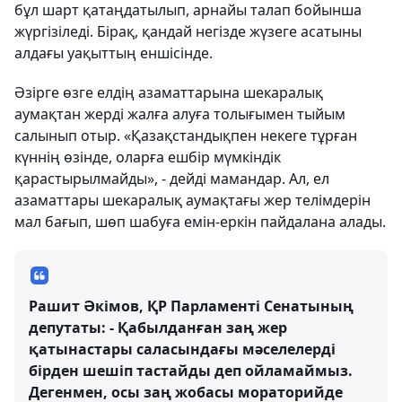
бұл шарт қатаңдатылып, арнайы талап бойынша
жүргізіледі. Бірақ, қандай негізде жүзеге асатыны
алдағы уақыттың еншісінде.
Әзірге өзге елдің азаматтарына шекаралық
аумақтан жерді жалға алуға толығымен тыйым
салынып отыр. «Қазақстандықпен некеге тұрған
күннің өзінде, оларға ешбір мүмкіндік
қарастырылмайды», - дейді мамандар. Ал, ел
азаматтары шекаралық аумақтағы жер телімдерін
мал бағып, шөп шабуға емін-еркін пайдалана алады.
Рашит Әкімов, ҚР Парламенті Сенатының
депутаты: - Қабылданған заң жер
қатынастары саласындағы мәселелерді
бірден шешіп тастайды деп ойламаймыз.
Дегенмен, осы заң жобасы мораторийде