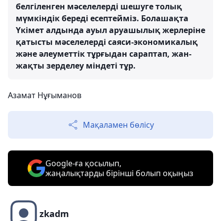
белгіленген мәселелерді шешуге толық
мүмкіндік береді есептейміз. Болашақта
Үкімет алдында ауыл аруашылық жерлеріне
қатысты мәселелерді саяси-экономикалық
және әлеуметтік тұрғыдан сараптап, жан-
жақты зерделеу міндеті тұр.
Азамат Нұғыманов
Мақаламен бөлісу
Google-ға қосылып,
жаңалықтарды бірінші болып оқыңыз
zkadm