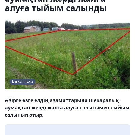
алуға тыйым салынды
karkasnik.su
Әзірге өзге елдің азаматтарына шекаралық
аумақтан жерді жалға алуға толығымен тыйым
салынып отыр.