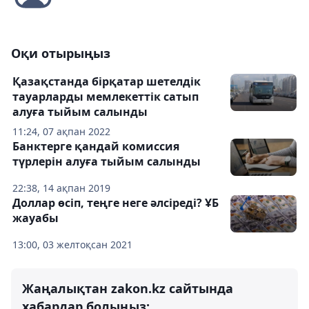
Оқи отырыңыз
Қазақстанда бірқатар шетелдік
тауарларды мемлекеттік сатып
алуға тыйым салынды
11:24, 07 ақпан 2022
Банктерге қандай комиссия
түрлерін алуға тыйым салынды
22:38, 14 ақпан 2019
Доллар өсіп, теңге неге әлсіреді? ҰБ
жауабы
13:00, 03 желтоқсан 2021
Жаңалықтан zakon.kz сайтында
хабардар болыңыз: