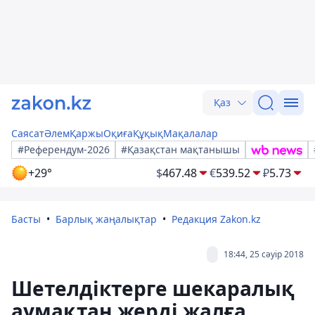
Қаз
Саясат
Әлем
Қаржы
Оқиға
Құқық
Мақалалар
#Референдум-2026
#Қазақстан мақтанышы
+29°
$
467.48
€
539.52
₽
5.73
Басты
Барлық жаңалықтар
Редакция Zakon.kz
18:44, 25 сәуір 2018
Шетелдіктерге шекаралық
аумақтан жерді жалға