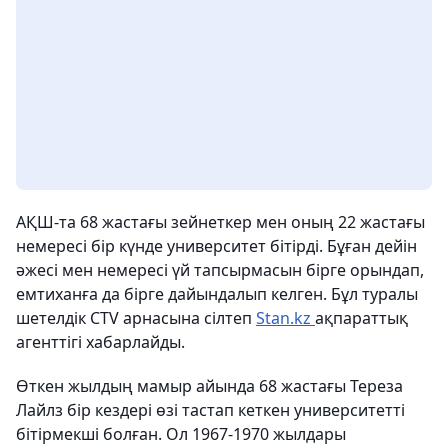
АҚШ-та 68 жастағы зейнеткер мен оның 22 жастағы
немересі бір күнде университет бітірді. Бұған дейін
әжесі мен немересі үй тапсырмасын бірге орындап,
емтиханға да бірге дайындалып келген. Бұл туралы
шетелдік CTV арнасына сілтеп
Stan.kz
ақпараттық
агенттігі хабарлайды.
Өткен жылдың мамыр айында 68 жастағы Тереза
Лайлз бір кездері өзі тастап кеткен университетті
бітірмекші болған. Ол 1967-1970 жылдары