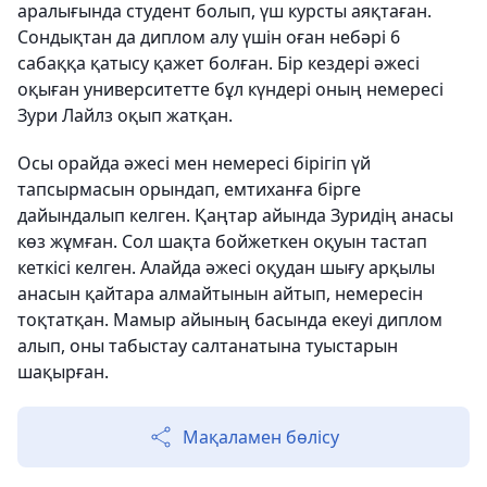
аралығында студент болып, үш курсты аяқтаған.
Сондықтан да диплом алу үшін оған небәрі 6
сабаққа қатысу қажет болған. Бір кездері әжесі
оқыған университетте бұл күндері оның немересі
Зури Лайлз оқып жатқан.
Осы орайда әжесі мен немересі бірігіп үй
тапсырмасын орындап, емтиханға бірге
дайындалып келген. Қаңтар айында Зуридің анасы
көз жұмған. Сол шақта бойжеткен оқуын тастап
кеткісі келген. Алайда әжесі оқудан шығу арқылы
анасын қайтара алмайтынын айтып, немересін
тоқтатқан. Мамыр айының басында екеуі диплом
алып, оны табыстау салтанатына туыстарын
шақырған.
Мақаламен бөлісу