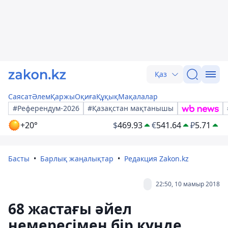
Қаз
Саясат
Әлем
Қаржы
Оқиға
Құқық
Мақалалар
#Референдум-2026
#Қазақстан мақтанышы
+20°
$
469.93
€
541.64
₽
5.71
Басты
Барлық жаңалықтар
Редакция Zakon.kz
22:50, 10 мамыр 2018
68 жастағы әйел
немересімен бір күнде