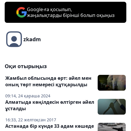
Google-ға қосылып,
жаңалықтарды бірінші болып оқыңыз
zkadm
Оқи отырыңыз
Жамбыл облысында өрт: әйел мен
оның төрт немересі құтқарылды
09:14, 24 қараша 2024
Алматыда көңілдесін өлтірген әйел
ұсталды
16:33, 22 желтоқсан 2017
Астанада бір күнде 33 адам көшеде