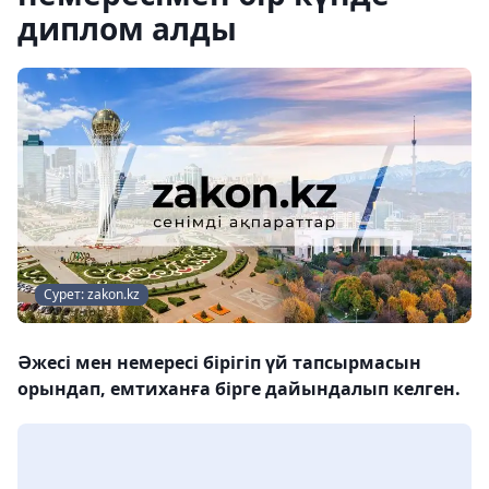
диплом алды
Сурет: zakon.kz
Әжесі мен немересі бірігіп үй тапсырмасын
орындап, емтиханға бірге дайындалып келген.