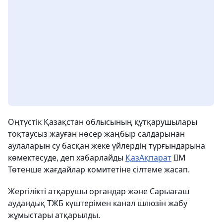
Оңтүстік Қазақстан облысының құтқарушылары
тоқтаусыз жауған нөсер жаңбыр салдарынан
аулаларын су басқан жеке үйлердің тұрғындарына
көмектесуде, деп хабарлайды
ҚазАқпарат
ІІМ
Төтенше жағдайлар комитетіне сілтеме жасап.
Жергілікті атқарушы органдар және Сарыағаш
аудандық ТЖБ күштерімен канал шлюзін жабу
жұмыстары атқарылды.