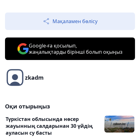
Мақаламен бөлісу
Google-ға қосылып,
жаңалықтарды бірінші болып оқыңыз
zkadm
Оқи отырыңыз
Түркістан облысында нөсер
жауынның салдарынан 30 үйдің
ауласын су басты