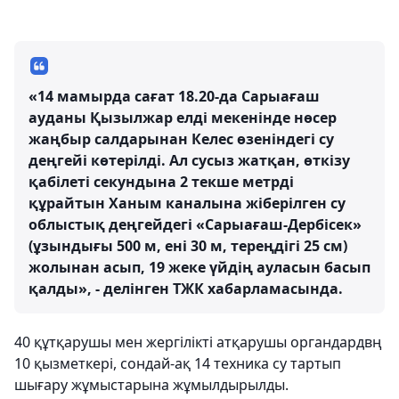
«14 мамырда сағат 18.20-да Сарыағаш
ауданы Қызылжар елді мекенінде нөсер
жаңбыр салдарынан Келес өзеніндегі су
деңгейі көтерілді. Ал сусыз жатқан, өткізу
қабілеті секундына 2 текше метрді
құрайтын Ханым каналына жіберілген су
облыстық деңгейдегі «Сарыағаш-Дербісек»
(ұзындығы 500 м, ені 30 м, тереңдігі 25 см)
жолынан асып, 19 жеке үйдің ауласын басып
қалды», - делінген ТЖК хабарламасында.
40 құтқарушы мен жергілікті атқарушы органдардвң
10 қызметкері, сондай-ақ 14 техника су тартып
шығару жұмыстарына жұмылдырылды.