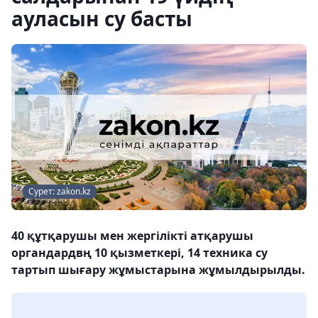
ауласын су басты
Сурет: zakon.kz
40 құтқарушы мен жергілікті атқарушы
органдардвң 10 қызметкері, 14 техника су
тартып шығару жұмыстарына жұмылдырылды.