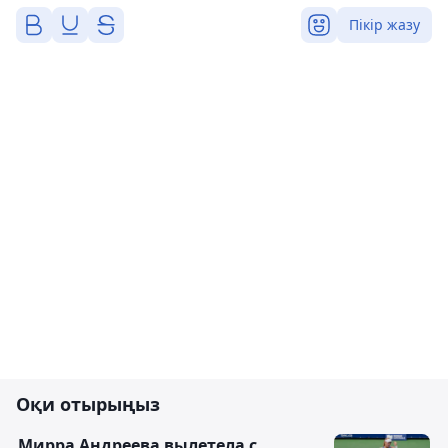
Пікір жазу
Оқи отырыңыз
Мирра Андреева вылетела с