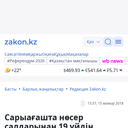
Қаз
Саясат
Әлем
Қаржы
Оқиға
Құқық
Мақалалар
#Референдум-2026
#Қазақстан мақтанышы
+22°
$
469.93
€
541.64
₽
5.71
Басты
Барлық жаңалықтар
Редакция Zakon.kz
15:37, 15 мамыр 2018
Сарыағашта нөсер
салдарынан 19 үйдің