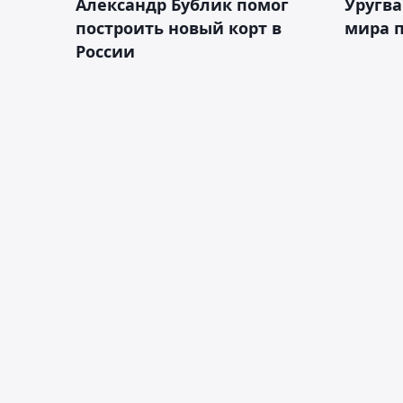
Александр Бублик помог
Уругв
построить новый корт в
мира п
России