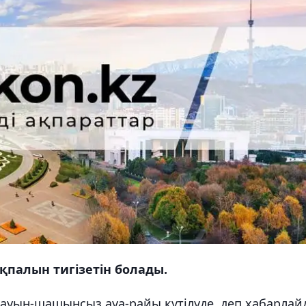
палын тигізетін болады.
ауын-шашынсыз ауа-райы күтілуде, деп хабарлай