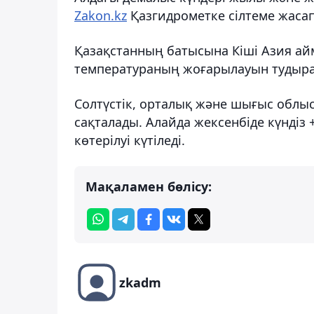
Zakon.kz
Қазгидрометке сілтеме жасап
Қазақстанның батысына Кіші Азия айм
температураның жоғарылауын тудыр
Солтүстік, орталық және шығыс облыс
сақталады. Алайда жексенбіде күндіз 
көтерілуі күтіледі.
Мақаламен бөлісу:
zkadm