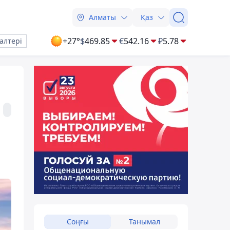
Алматы
Қаз
+27°
$
469.85
€
542.16
₽
5.78
алтері
Соңғы
Танымал