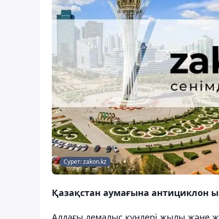
Сурет: zakon.kz
Қазақстан аумағына антициклон ық
Алдағы демалыс күндері жылы және ж