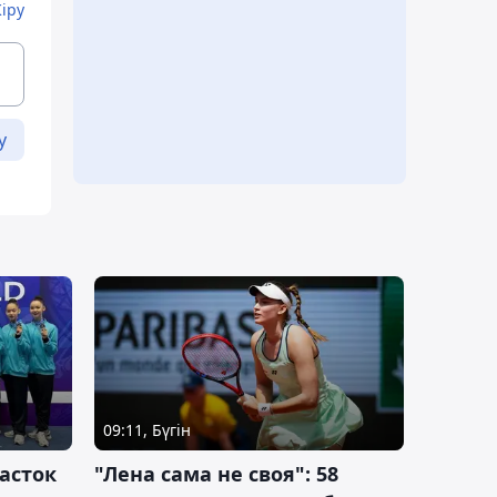
Кіру
у
09:11, Бүгін
асток
"Лена сама не своя": 58