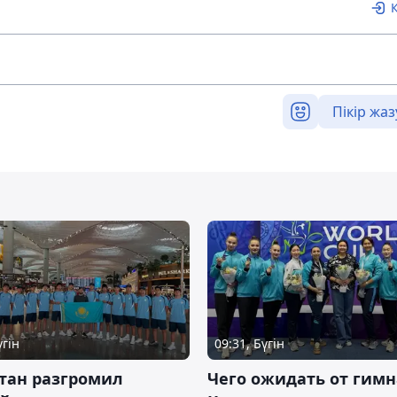
Пікір жаз
үгін
09:31, Бүгін
тан разгромил
Чего ожидать от гимн