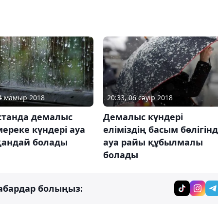
04 мамыр 2018
20:33, 06 сәуір 2018
станда демалыс
Демалыс күндері
ереке күндері ауа
еліміздің басым бөлігін
қандай болады
ауа райы құбылмалы
болады
абардар болыңыз: