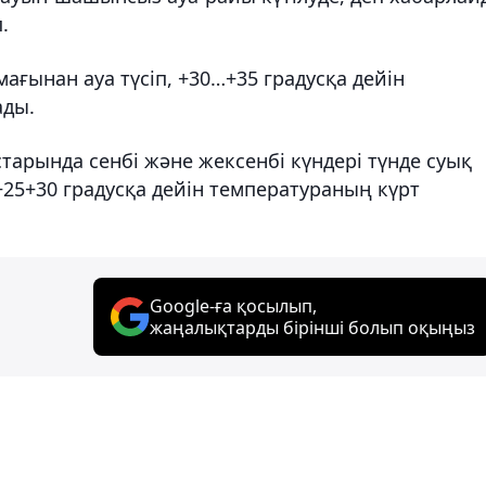
.
ағынан ауа түсіп, +30…+35 градусқа дейін
ады.
тарында сенбі және жексенбі күндері түнде суық
+25+30 градусқа дейін температураның күрт
Google-ға қосылып,
жаңалықтарды бірінші болып оқыңыз