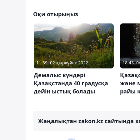
Оқи отырыңыз
11:39, 02 қыркүйек 2022
18:43, 
Демалыс күндері
Қазақ
Қазақстанда 40 градусқа
және м
дейін ыстық болады
райы 
Жаңалықтан zakon.kz сайтында х