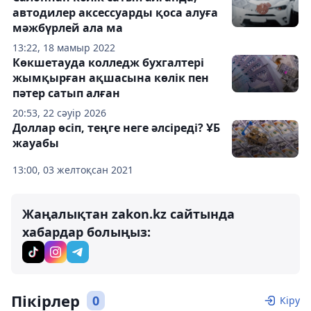
автодилер аксессуарды қоса алуға
мәжбүрлей ала ма
13:22, 18 мамыр 2022
Көкшетауда колледж бухгалтері
жымқырған ақшасына көлік пен
пәтер сатып алған
20:53, 22 сәуір 2026
Доллар өсіп, теңге неге әлсіреді? ҰБ
жауабы
13:00, 03 желтоқсан 2021
Жаңалықтан zakon.kz сайтында
хабардар болыңыз:
Пікірлер
0
Кіру