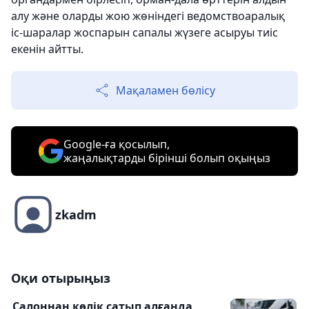
алу және оларды жою жөніндегі ведомствоаралық
іс-шаралар жоспарын сапалы жүзеге асыруы тиіс
екенін айтты.
Мақаламен бөлісу
Google-ға қосылып,
жаңалықтарды бірінші болып оқыңыз
zkadm
Оқи отырыңыз
Салоннан көлік сатып алғанда,