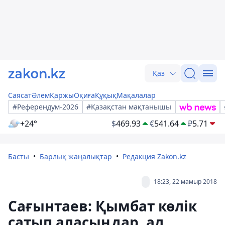
Қаз
Саясат
Әлем
Қаржы
Оқиға
Құқық
Мақалалар
#Референдум-2026
#Қазақстан мақтанышы
+24°
$
469.93
€
541.64
₽
5.71
Басты
Барлық жаңалықтар
Редакция Zakon.kz
18:23, 22 мамыр 2018
Сағынтаев: Қымбат көлік
сатып аласыңдар, ал