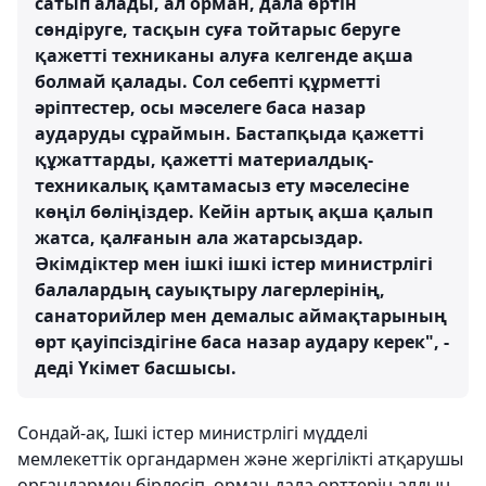
сатып алады, ал орман, дала өртін
сөндіруге, тасқын суға тойтарыс беруге
қажетті техниканы алуға келгенде ақша
болмай қалады. Сол себепті құрметті
әріптестер, осы мәселеге баса назар
аударуды сұраймын. Бастапқыда қажетті
құжаттарды, қажетті материалдық-
техникалық қамтамасыз ету мәселесіне
көңіл бөліңіздер. Кейін артық ақша қалып
жатса, қалғанын ала жатарсыздар.
Әкімдіктер мен ішкі ішкі істер министрлігі
балалардың сауықтыру лагерлерінің,
санаторийлер мен демалыс аймақтарының
өрт қауіпсіздігіне баса назар аудару керек", -
деді Үкімет басшысы.
Сондай-ақ, Ішкі істер министрлігі мүдделі
мемлекеттік органдармен және жергілікті атқарушы
органдармен бірлесіп, орман-дала өрттерін алдын