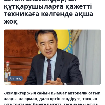
құтқарушыларға қажетті
техникаға келгенде ақша
жоқ
Азаттық
Әкімдіктер жыл сайын қымбат автокөлік сатып
алады, ал орман, дала өртін сөндіруге, тасқын
суға тойтарыс беруге қажетті техниканы алуға