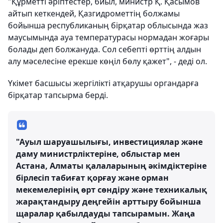
"Құрметті әріптестер, биыл, министр Қ. Қасымов
айтып кеткендей, Қазгидрометтің болжамы
бойынша республиканың бірқатар облысында жаз
маусымында ауа температурасы нормадан жоғары
болады деп болжануда. Сол себепті өрттің алдын
алу мәселесіне ерекше көңіл бөлу қажет", - деді ол.
Үкімет басшысы жергілікті атқарушы органдарға
бірқатар тапсырма берді.
"Ауыл шаруашылығы, инвестициялар және
даму министрліктеріне, облыстар мен
Астана, Алматы қалаларының әкімдіктеріне
бірлесіп табиғат қорғау және орман
мекемелерінің өрт сөндіру және техникалық
жарақтандыру деңгейін арттыру бойынша
щаралар қабылдауды тапсырамын. Жаңа