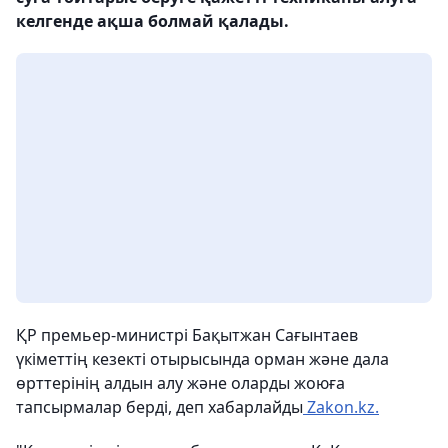
келгенде ақша болмай қалады.
ҚР премьер-министрі Бақытжан Сағынтаев
үкіметтің кезекті отырысында орман және дала
өрттерінің алдын алу және оларды жоюға
тапсырмалар берді, деп хабарлайды
Zakon.kz.