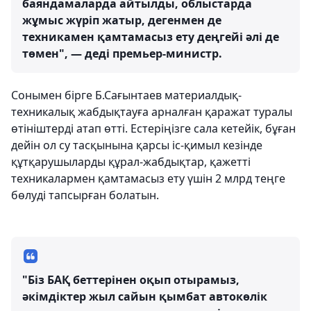
баяндамаларда айтылды, облыстарда
жұмыс жүріп жатыр, дегенмен де
техникамен қамтамасыз ету деңгейі әлі де
төмен", — деді премьер-министр.
Сонымен бірге Б.Сағынтаев материалдық-
техникалық жабдықтауға арналған қаражат туралы
өтініштерді атап өтті. Естеріңізге сала кетейік, бұған
дейін ол су тасқынына қарсы іс-қимыл кезінде
құтқарушыларды құрал-жабдықтар, қажетті
техникалармен қамтамасыз ету үшін 2 млрд теңге
бөлуді тапсырған болатын.
"Біз БАҚ беттерінен оқып отырамыз,
әкімдіктер жыл сайын қымбат автокөлік