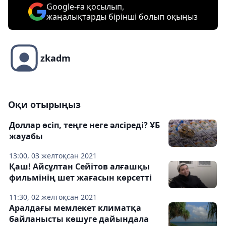
Google-ға қосылып,
жаңалықтарды бірінші болып оқыңыз
zkadm
Оқи отырыңыз
Доллар өсіп, теңге неге әлсіреді? ҰБ
жауабы
13:00, 03 желтоқсан 2021
Қаш! Айсұлтан Сейітов алғашқы
фильмінің шет жағасын көрсетті
11:30, 02 желтоқсан 2021
Аралдағы мемлекет климатқа
байланысты көшуге дайындала