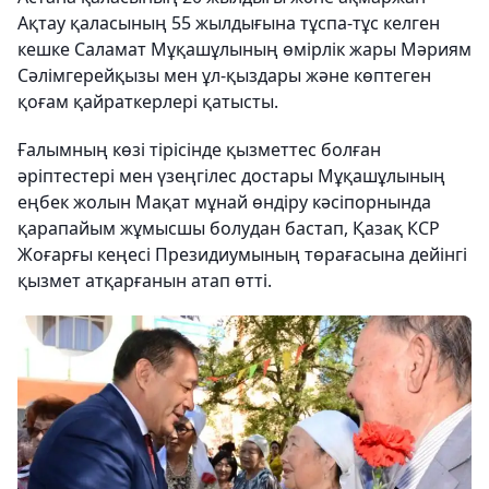
Ақтау қаласының 55 жылдығына тұспа-тұс келген
кешке Саламат Мұқашұлының өмірлік жары Мәриям
Сәлімгерейқызы мен ұл-қыздары және көптеген
қоғам қайраткерлері қатысты.
Ғалымның көзі тірісінде қызметтес болған
әріптестері мен үзеңгілес достары Мұқашұлының
еңбек жолын Мақат мұнай өндіру кәсіпорнында
қарапайым жұмысшы болудан бастап, Қазақ КСР
Жоғарғы кеңесі Президиумының төрағасына дейінгі
қызмет атқарғанын атап өтті.