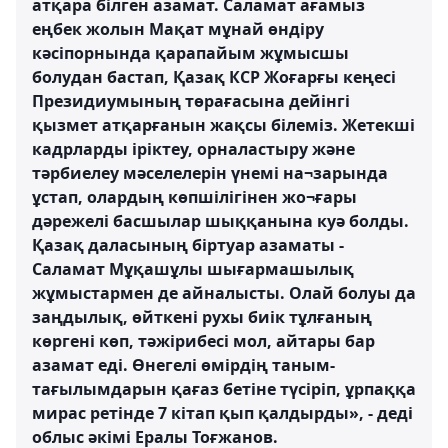
атқара білген азамат. Саламат ағамыз
еңбек жолын Мақат мұнай өндіру
кәсіпорнында қарапайым жұмысшы
болудан бастап, Қазақ КСР Жоғарғы кеңесі
Президиумының төрағасына дейінгі
қызмет атқарғанын жақсы білеміз. Жетекші
кадрларды іріктеу, орналастыру және
тәрбиелеу мәселелерін үнемі на¬зарында
ұстап, олардың көпшілігінен жо¬ғары
дәрежелі басшылар шыққанына куә болды.
Қазақ даласының біртуар азаматы -
Саламат Мұқашұлы шығармашылық
жұмыстармен де айналысты. Олай болуы да
заңдылық, өйткені рухы биік тұлғаның
көргені көп, тәжірибесі мол, айтары бар
азамат еді. Өнегелі өмірдің таным-
тағылымдарын қағаз бетіне түсіріп, ұрпаққа
мирас ретінде 7 кітап қып қалдырды», - деді
облыс әкімі Ералы Тоғжанов.