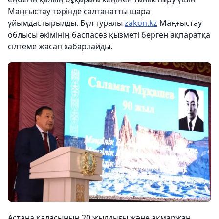
Маңғыстау төрінде салтанатты шара
ұйымдастырылды. Бұл туралы
zakon.kz
Маңғыстау
облысы әкімінің баспасөз қызметі берген ақпаратқа
сілтеме жасап хабарлайды.
Астана қаласының 20 жылдығы және ақмаржан