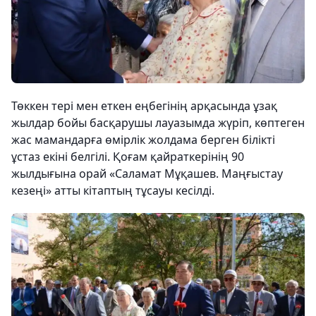
Төккен тері мен еткен еңбегінің арқасында ұзақ
жылдар бойы басқарушы лауазымда жүріп, көптеген
жас мамандарға өмірлік жолдама берген білікті
ұстаз екіні белгілі. Қоғам қайраткерінің 90
жылдығына орай «Саламат Мұқашев. Маңғыстау
кезеңі» атты кітаптың тұсауы кесілді.