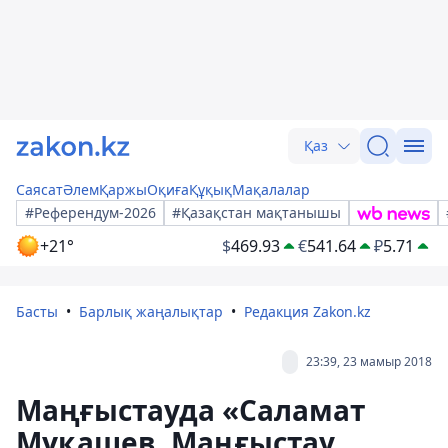
Қаз
Саясат
Әлем
Қаржы
Оқиға
Құқық
Мақалалар
#Референдум-2026
#Қазақстан мақтанышы
+21°
$
469.93
€
541.64
₽
5.71
Басты
Барлық жаңалықтар
Редакция Zakon.kz
23:39, 23 мамыр 2018
Маңғыстауда «Саламат
Мұқашев. Маңғыстау