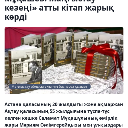
кезеңі» атты кітап жарық
көрді
Маңғыстау облысы әкімінің баспасөз қызметі
Астана қаласының 20 жылдығы және ақмаржан
Ақтау қаласының 55 жылдығына тұспа-тұс
келген кешке Саламат Мұқашұлының өмірлік
жары Мәриям Сәлімгерейқызы мен ұл-қыздары