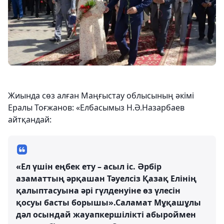
Жиында сөз алған Маңғыстау облысының әкімі
Ералы Тоғжанов: «Елбасымыз Н.Ә.Назарбаев
айтқандай:
«Ел үшін еңбек ету – асыл іс. Әрбір
азаматтың әрқашан Тәуелсіз Қазақ Елінің
қалыптасуына әрі гүлденуіне өз үлесін
қосуы басты борышы».Саламат Мұқашұлы
дәл осындай жауапкершілікті абыроймен