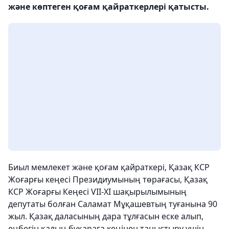
және көптеген қоғам қайраткерлері қатысты.
Биыл мемлекет және қоғам қайраткері, Қазақ КСР
Жоғарғы кеңесі Президиумының төрағасы, Қазақ
КСР Жоғарғы Кеңесі VII-XI шақырылымының
депутаты болған Саламат Мұқашевтың туғанына 90
жыл. Қазақ даласының дара тұлғасын еске алып,
еңбегін қалың бұқараға кеңінен таныстыру үшін