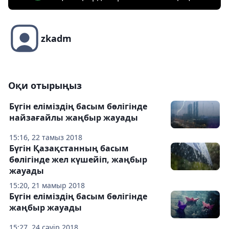
zkadm
Оқи отырыңыз
Бүгін еліміздің басым бөлігінде
найзағайлы жаңбыр жауады
15:16, 22 тамыз 2018
Бүгін Қазақстанның басым
бөлігінде жел күшейіп, жаңбыр
жауады
15:20, 21 мамыр 2018
Бүгін еліміздің басым бөлігінде
жаңбыр жауады
15:27, 24 сәуір 2018