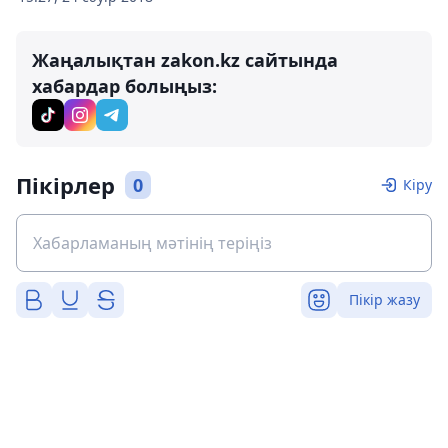
Жаңалықтан zakon.kz сайтында
хабардар болыңыз:
Пікірлер
0
Кіру
Пікір жазу