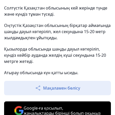
Солтүстік Қазақстан облысының кей жерінде түнде
және күндіз тұман түседі.
Оңтүстік Қазақстан облысының бірқатар аймағында
шаңды дауыл көтеріліп, жел секундына 15-20 метр
жылдамдықпен ұйытқиды.
Қызылорда облысында шаңды дауыл көтеріліп,
күндіз кейбір ауданда желдің күші секундына 15-20
метрге жетеді.
Атырау облысында күн қатты ысиды.
Мақаламен бөлісу
Google-ға қосылып,
жаңалықтарды бірінші болып оқыңыз