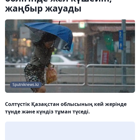
жаңбыр жауады
Sputniknews.kz
Солтүстік Қазақстан облысының кей жерінде
түнде және күндіз тұман түседі.