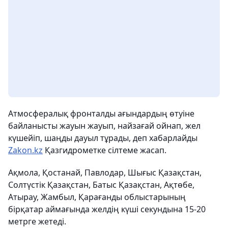
Атмосфералық фронталды ағындардың өтуіне
байланысты жауын жауып, найзағай ойнап, жел
күшейіп, шаңды дауыл тұрады, деп хабарлайды
Zakon.kz
Қазгидрометке сілтеме жасап.
Ақмола, Қостанай, Павлодар, Шығыс Қазақстан,
Солтүстік Қазақстан, Батыс Қазақстан, Ақтөбе,
Атырау, Жамбыл, Қарағанды облыстарының
бірқатар аймағында желдің күші секундына 15-20
метрге жетеді.