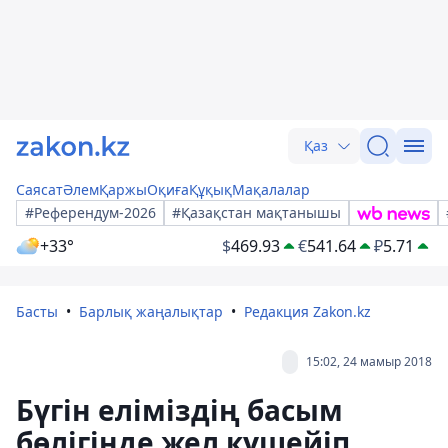
Қаз
Саясат
Әлем
Қаржы
Оқиға
Құқық
Мақалалар
#Референдум-2026
#Қазақстан мақтанышы
+33°
$
469.93
€
541.64
₽
5.71
Басты
Барлық жаңалықтар
Редакция Zakon.kz
15:02, 24 мамыр 2018
Бүгін еліміздің басым
бөлігінде жел күшейіп,