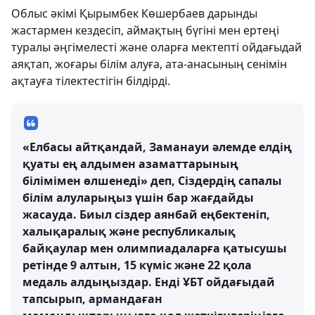
Облыс әкімі Қырымбек Көшербаев дарынды
жастармен кездесіп, аймақтың бүгіні мен ертеңі
туралы әңгімелесті және оларға мектепті ойдағыдай
аяқтап, жоғары білім алуға, ата-анасының сенімін
ақтауға тілектестігін білдірді.
«Елбасы айтқандай, Заманауи әлемде елдің
қуаты ең алдымен азаматтарының
білімімен өлшенеді» деп, Сіздердің сапалы
білім алуларыңыз үшін бар жағдайды
жасауда. Биыл сіздер аянбай еңбектеніп,
халықаралық және республикалық
байқаулар мен олимпиадаларға қатысушы
ретінде 9 алтын, 15 күміс және 22 қола
медаль алдыңыздар. Енді ҰБТ ойдағыдай
тапсырып, армандаған