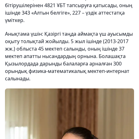
бітірушілерінен 4821 ҰБТ тапсыруға қатысады, оның
ішінде 343 «Алтын белгіге», 227 – үздік аттестатқа
үміткер.
Анықтама үшін: Қазіргі таңда аймақта үш ауысымды
оқыту толықтай жойылды. 5 жыл ішінде (2013-2017
жж.) облыста 45 мектеп салынды, оның ішінде 37
мектеп апатты нысандардың орнына. Болашақта
Қызылордада дарынды балаларға арналған 300
орындық физика-математикалық мектеп-интернат
салынады.