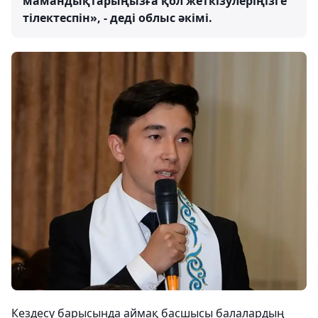
мамандықтарыңызға қол жеткізулеріңізге
тілектеспін», - деді облыс әкімі.
Кездесу барысында аймақ басшысы балалардың