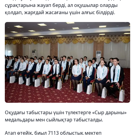
сұрақтарына жауап берді, ал оқушылар оларды
қолдап, жарғдай жасағаны үшін алғыс білдірді.
Оқудағы табыстары үшін түлектерге «Сыр дарыны»
медальдары мен сыйлықтар табысталды.
Атап өтейік, биыл 7113 облыстық мектеп