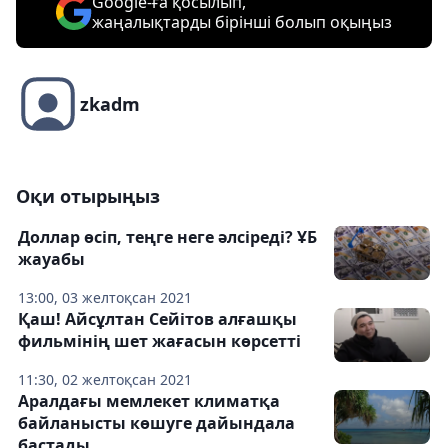
Google-ға қосылып,
жаңалықтарды бірінші болып оқыңыз
zkadm
Оқи отырыңыз
Доллар өсіп, теңге неге әлсіреді? ҰБ
жауабы
13:00, 03 желтоқсан 2021
Қаш! Айсұлтан Сейітов алғашқы
фильмінің шет жағасын көрсетті
11:30, 02 желтоқсан 2021
Аралдағы мемлекет климатқа
байланысты көшуге дайындала
бастады