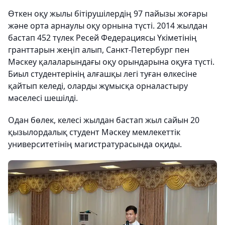
Өткен оқу жылы бітірушілердің 97 пайызы жоғары
және орта арнаулы оқу орнына түсті. 2014 жылдан
бастап 452 түлек Ресей Федерациясы Үкіметінің
гранттарын жеңіп алып, Санкт-Петербург пен
Мәскеу қалаларындағы оқу орындарына оқуға түсті.
Биыл студентерінің алғашқы легі туған өлкесіне
қайтып келеді, оларды жұмысқа орналастыру
мәселесі шешілді.
Одан бөлек, келесі жылдан бастап жыл сайын 20
қызылордалық студент Мәскеу мемлекеттік
университетінің магистратурасында оқиды.