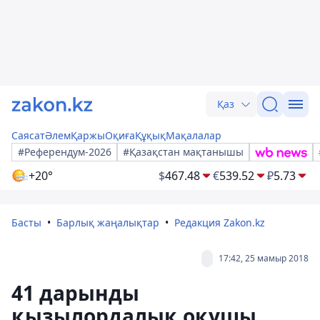
Қаз
Саясат
Әлем
Қаржы
Оқиға
Құқық
Мақалалар
#Референдум-2026
#Қазақстан мақтанышы
+20°
$
467.48
€
539.52
₽
5.73
Басты
Барлық жаңалықтар
Редакция Zakon.kz
17:42, 25 мамыр 2018
41 дарынды
қызылордалық оқушы