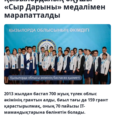
«Сыр Дарыны» медалімен
марапатталды
Қызылорда облысы әкімінің баспасөз қызметі
2013 жылдан бастап 700 жуық түлек облыс
әкімінің грантын алды, биыл тағы да 159 грант
қарастырылмақ, оның 70 пайызы IT-
мамандықтарына бөлінетін болады.