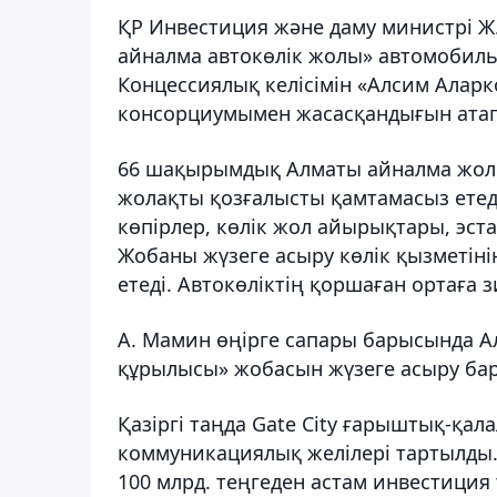
ҚР Инвестиция және даму министрі Ж
айналма автокөлік жолы» автомобиль
Концессиялық келісімін «Алсим Аларк
консорциумымен жасасқандығын атап 
66 шақырымдық Алматы айналма жол 
жолақты қозғалысты қамтамасыз етед
көпірлер, көлік жол айырықтары, эста
Жобаны жүзеге асыру көлік қызметінің
етеді. Автокөліктің қоршаған ортаға 
А. Мамин өңірге сапары барысында А
құрылысы» жобасын жүзеге асыру бар
Қазіргі таңда Gate City ғарыштық-қала
коммуникациялық желілері тартылды.
100 млрд. теңгеден астам инвестиция