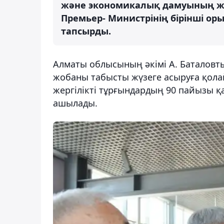
және экономикалық дамуының жаңа
Премьер- Министрінің бірінші о
тапсырды.
Алматы облысының әкімі А. Баталов
жобаны табысты жүзеге асыруға қол
жергілікті тұрғындардың 90 пайызы 
ашылады.