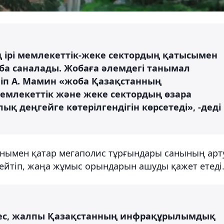
 ірі мемлекеттік-жеке сектордың қатысымен
а саналады. Жобаға әлемдегі танымал
іп А. Мамин «жоба Қазақстанның
емлекеттік және жеке сектордың өзара
лық деңгейге көтерілгендігін көрсетеді», -деді
онымен қатар мегаполис тұрғындары санының арт
ейтіп, жаңа жұмыс орындарын ашуды қажет етеді
мес, жалпы Қазақстанның инфрақұрылымдық