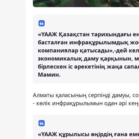
«ҮААЖ Қазақстан тарихындағы ең
басталған инфрақұрылымдық жоб
компаниялар қатысады»,-дей кел
экономикалық даму қарқынын, м
бірлескен іс әрекетінің жаңа сапа
Мамин.
Алматы қаласының серпінді дамуы, с
- көлік инфрақұрылымын одан әрі кең
«ҮААЖ құрылысы өңірдің ғана е