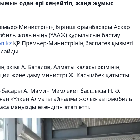
ымын одан әрі кеңейтіп, жаңа жұмыс
емьер-Министрінің бірінші орынбасары Асқар
обиль жолының» (ҮААЖ) құрылысын бастау
on.kz
ҚР Премьер-Министрінің баспасөз қызметі
рлайды.
әкімі А. Баталов, Алматы қаласы әкімінің
ция және даму министрі Ж. Қасымбек қатысты.
нбасары А. Мамин Мемлекет басшысы Н. Ә.
ған «Үлкен Алматы айналма жолы» автомобиль
а маңызды екендігін атап өтті.