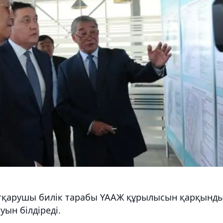
 атқарушы билік тарабы ҮААЖ құрылысын қарқынд
уын білдіреді.