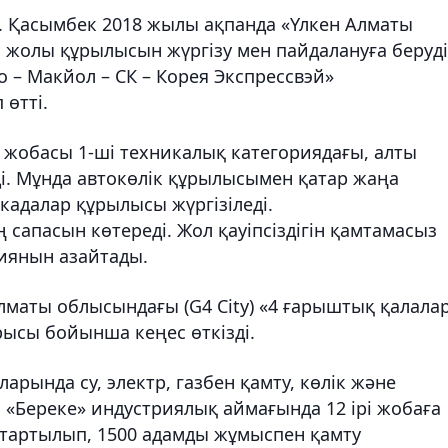
. Қасымбек 2018 жылы ақпанда «Үлкен Алматы
 жолы құрылысын жүргізу мен пайдалануға беруд
о – Макйол – СК – Корея Экспрессвэй»
өтті.
жобасы 1-ші техникалық категориядағы, алты
і. Мұнда автокөлік құрылысымен қатар жаңа
кадалар құрылысы жүргізіледі.
 сапасын көтереді. Жол қауіпсіздігін қамтамасыз
зиянын азайтады.
лматы облысындағы (G4 City) «4 ғарыштық қалала
ысы бойынша кеңес өткізді.
ларында су, электр, газбен қамту, көлік және
 «Береке» индустриялық аймағында 12 ірі жобаға
 тартылып, 1500 адамды жұмыспен қамту