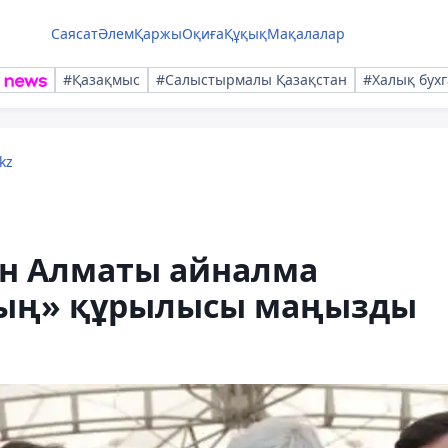
Саясат
Әлем
Қаржы
Оқиға
Құқық
Мақалалар
#Қазақмыс
#Салыстырмалы Қазақстан
#Халық бухг
kz
ен Алматы айналма
ың» құрылысы маңызды