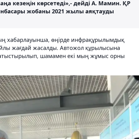
 кезеңін көрсетеді»,- дейді А. Мамин. ҚР
рынбасары жобаны 2021 жылы аяқтауды
тың хабарлауынша, өңірде инфрақұрылымдық
айлы жағдай жасалды. Автожол құрылысына
қатыстырылып, шамамен екі мың жұмыс орны