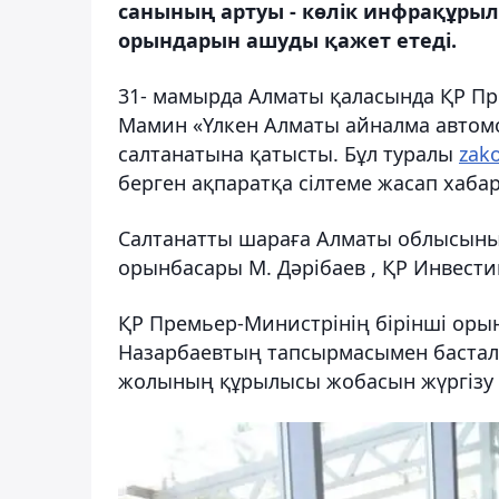
санының артуы - көлік инфрақұрыл
орындарын ашуды қажет етеді.
31- мамырда Алматы қаласында ҚР Пр
Мамин «Үлкен Алматы айналма автом
салтанатына қатысты. Бұл туралы
zak
берген ақпаратқа сілтеме жасап хаба
Салтанатты шараға Алматы облысының 
орынбасары М. Дәрібаев , ҚР Инвести
ҚР Премьер-Министрінің бірінші оры
Назарбаевтың тапсырмасымен бастал
жолының құрылысы жобасын жүргізу ас