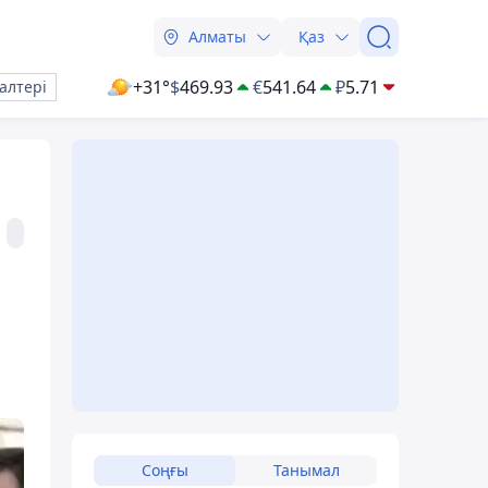
Алматы
Қаз
+31°
$
469.93
€
541.64
₽
5.71
алтері
Соңғы
Танымал