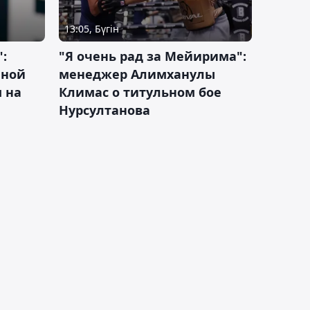
13:05, Бүгін
:
"Я очень рад за Мейирима":
чной
менеджер Алимханулы
 на
Климас о титульном бое
Нурсултанова