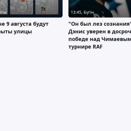
үгін
13:45, Бүгін
не 9 августа будут
"Он был лез сознания"
рыты улицы
Дэнис уверен в досро
победе над Чимаевым
турнире RAF