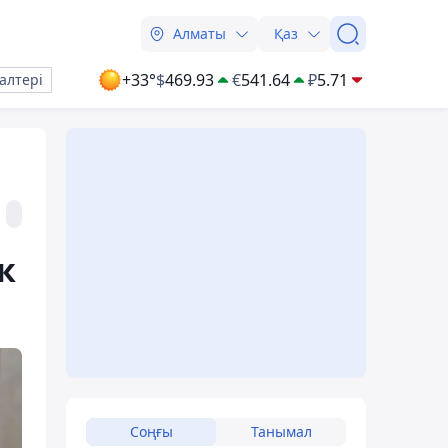
Алматы
Қаз
+33°
$
469.93
€
541.64
₽
5.71
алтері
к
Соңғы
Танымал