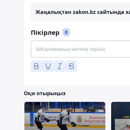
Жаңалықтан zakon.kz сайтында х
Пікірлер
0
Оқи отырыңыз