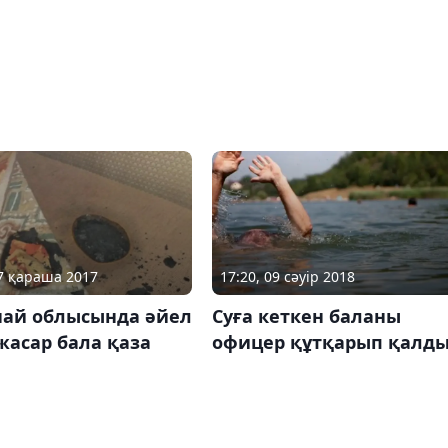
17 қараша 2017
17:20, 09 сәуір 2018
най облысында әйел
Суға кеткен баланы
жасар бала қаза
офицер құтқарып қалд