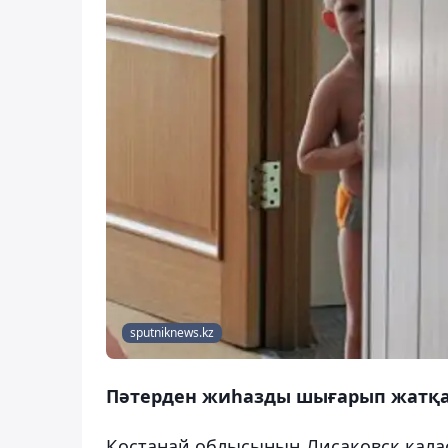
sputniknews.kz
Пәтерден жиһазды шығарып жатқан 
Қостанай облысының Лисаковск қаласы