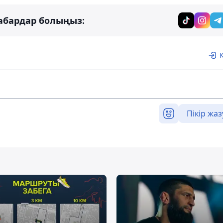
абардар болыңыз:
Пікір жаз