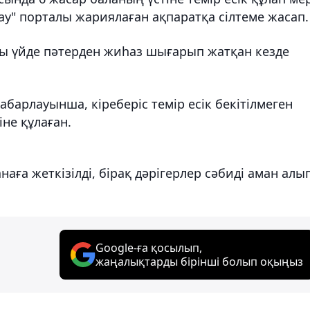
ау" порталы жариялаған ақпаратқа сілтеме жасап.
ы үйде пәтерден жиһаз шығарып жатқан кезде
барлауынша, кіреберіс темір есік бекітілмеген
іне құлаған.
аға жеткізілді, бірақ дәрігерлер сәбиді аман алы
Google-ға қосылып,
жаңалықтарды бірінші болып оқыңыз