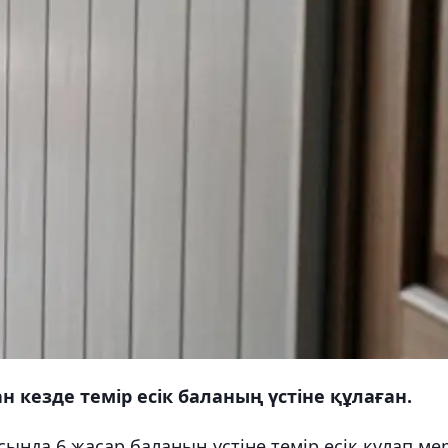
кезде темір есік баланың үстіне құлаған.
нда 6 жасар баланың үстіне темір есік құлап ме