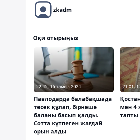
zkadm
Оқи отырыңыз
22:45, 16 тамыз 2024
21:01, 
Павлодарда балабақшада
Қоста
төсек құлап, бірнеше
мен 4 
баланы басып қалды.
тапты
Сотта күтпеген жағдай
орын алды