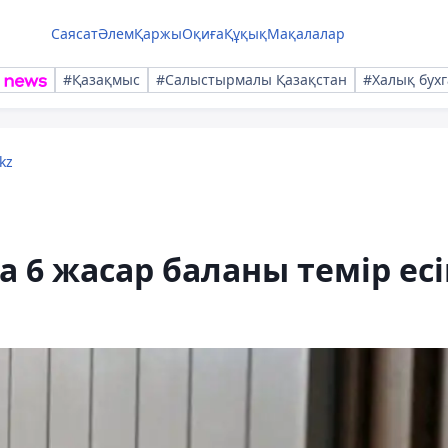
Саясат
Әлем
Қаржы
Оқиға
Құқық
Мақалалар
#Қазақмыс
#Салыстырмалы Қазақстан
#Халық бухг
kz
 6 жасар баланы темір есі