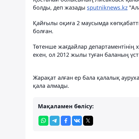
болды, деп жазады
sputniknews.kz
"Ал
Қайғылы оқиға 2 маусымда көпқабатт
болған.
Төтенше жағдайлар департаментінің ха
екен, ол 2012 жылы туған баланың үст
Жарақат алған ер бала қалалық аурухан
қала алмады.
Мақаламен бөлісу: