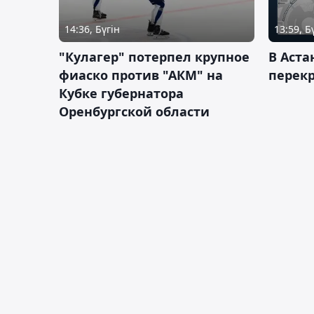
14:36, Бүгін
13:59, Б
"Кулагер" потерпел крупное
В Аста
фиаско против "АКМ" на
перек
Кубке губернатора
Оренбургской области