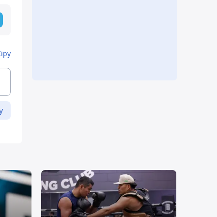
Кіру
у