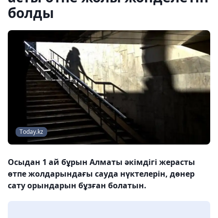
болды
Тoday.kz
Осыдан 1 ай бұрын Алматы әкімдігі жерасты
өтпе жолдарындағы сауда нүктелерін, дөнер
сату орындарын бұзған болатын.