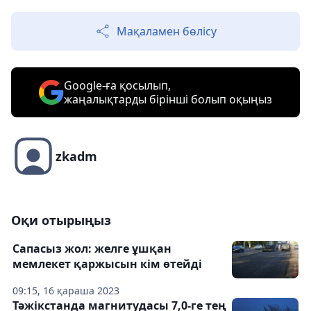
Мақаламен бөлісу
Google-ға қосылып,
жаңалықтарды бірінші болып оқыңыз
zkadm
Оқи отырыңыз
Сапасыз жол: желге ұшқан
мемлекет қаржысын кім өтейді
09:15, 16 қараша 2023
Тәжікстанда магнитудасы 7,0-ге тең