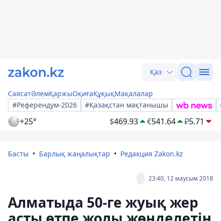
Қаз
Саясат
Әлем
Қаржы
Оқиға
Құқық
Мақалалар
#Референдум-2026
#Қазақстан мақтанышы
+25°
$
469.93
€
541.64
₽
5.71
Басты
Барлық жаңалықтар
Редакция Zakon.kz
23:40, 12 маусым 2018
Алматыда 50-ге жуық жер
асты өтпе жолы жөнделетін