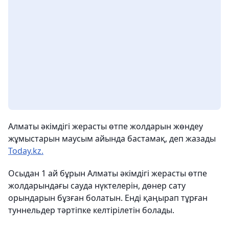
Алматы әкімдігі жерасты өтпе жолдарын жөндеу
жұмыстарын маусым айында бастамақ, деп жазады
Today.kz.
Осыдан 1 ай бұрын Алматы әкімдігі жерасты өтпе
жолдарындағы сауда нүктелерін, дөнер сату
орындарын бұзған болатын. Енді қаңырап тұрған
туннельдер тәртіпке келтірілетін болады.