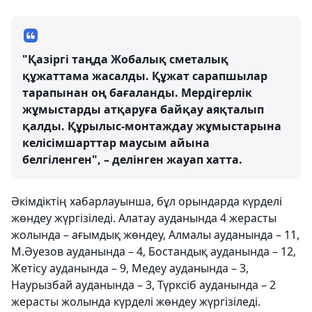
"Қазіргі таңда Жобалық сметалық
құжаттама жасалды. Құжат сарапшылар
тарапынан оң бағаланды. Мердігерлік
жұмыстарды атқаруға байқау аяқталып
қалды. Құрылыс-монтаждау жұмыстарына
келісімшарттар маусым айына
белгіленген", – делінген жауап хатта.
Әкімдіктің хабарлауынша, бұл орындарда күрделі
жөндеу жүргізіледі. Алатау ауданында 4 жерасты
жолында – ағымдық жөндеу, Алмалы ауданында – 11,
М.Әуезов ауданында – 4, Бостандық ауданында – 12,
Жетісу ауданында – 9, Медеу ауданында – 3,
Наурызбай ауданында – 3, Түрксіб ауданында – 2
жерасты жолында күрделі жөндеу жүргізіледі.