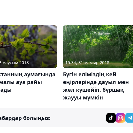
12 маусым 2018
15:34, 31 мамыр 2018
станның аумағында
Бүгін еліміздің кей
малы ауа райы
өңірлерінде дауыл мен
лады
жел күшейіп, бұршақ
жаууы мүмкін
абардар болыңыз: