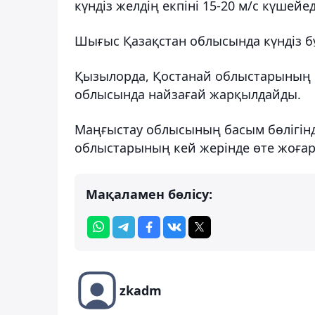
күндіз желдің екпіні 15-20 м/с күшейед
Шығыс Қазақстан облысында күндіз 
Қызылорда, Қостанай облыстарының ке
облысында найзағай жарқылдайды.
Маңғыстау облысының басым бөлігінде
облыстарының кей жерінде өте жоғары
Мақаламен бөлісу:
zkadm