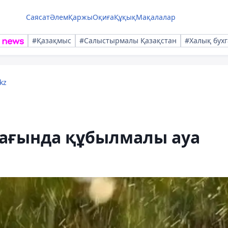
Саясат
Әлем
Қаржы
Оқиға
Құқық
Мақалалар
#Қазақмыс
#Салыстырмалы Қазақстан
#Халық бухг
kz
мағында құбылмалы ауа