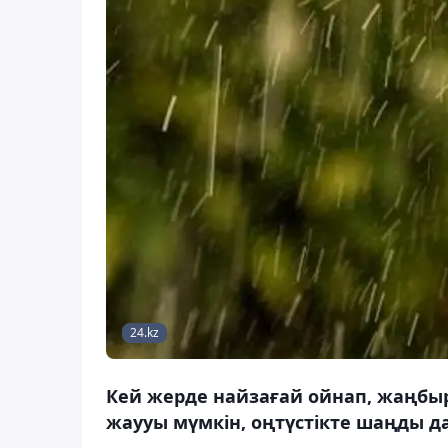
24.kz
Кей жерде найзағай ойнап, жаңбыр
жаууы мүмкін, оңтүстікте шаңды д