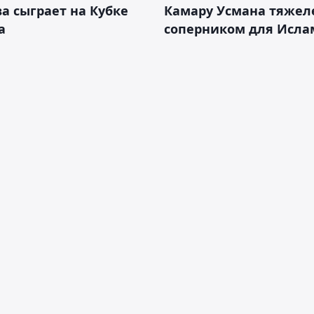
а сыграет на Кубке
Камару Усмана тяже
а
соперником для Исла