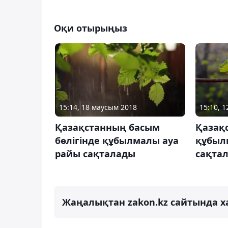
Оқи отырыңыз
15:14, 18 маусым 2018
15:10, 
Қазақстанның басым
Қазақ
бөлігінде құбылмалы ауа
құбыл
райы сақталады
сақта
Жаңалықтан zakon.kz сайтында х