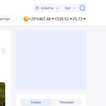
Алматы
Қаз
+29°
$
467.48
€
539.52
₽
5.73
алтері
Соңғы
Танымал