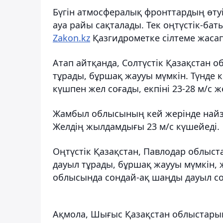
Бүгін атмосфералық фронттардың өту
ауа райы сақталады. Тек оңтүстік-б
Zakon.kz
Қазгидрометке сілтеме жасап
Атап айтқанда, Солтүстік Қазақстан 
тұрады, бұршақ жаууы мүмкін. Түнде к
күшпен жел соғады, екпіні 23-28 м/с ж
Жамбыл облысының кей жерінде найза
Желдің жылдамдығы 23 м/с күшейеді.
Оңтүстік Қазақстан, Павлодар облыс
дауыл тұрады, бұршақ жаууы мүмкін, ж
облысында сондай-ақ шаңды дауыл со
Ақмола, Шығыс Қазақстан облыстары