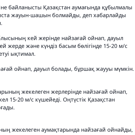
іне байланысты Қазақстан аумағында құбылмалы
атыста жауын-шашын болмайды, деп хабарлайды
.
облысының кей жерінде найзағай ойнап, дауыл
ей жерде және күндіз басым бөлігінде 15-20 м/с
етуі ықтимал.
ғай ойнап, дауыл болады, бұршақ жаууы мүмкін.
тарының жекелеген жерлерінде найзағай ойнап,
ел 15-20 м/с күшейеді. Оңтүстік Қазақстан
ғады.
ның жекелеген аумақтарында найзағай ойнайды,