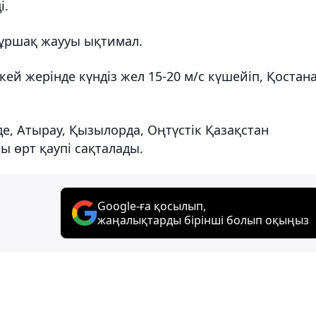
і.
бұршақ жаууы ықтимал.
й жерінде күндіз жел 15-20 м/с күшейіп, Қостан
, Атырау, Қызылорда, Оңтүстік Қазақстан
 өрт қаупі сақталады.
Google-ға қосылып,
жаңалықтарды бірінші болып оқыңыз