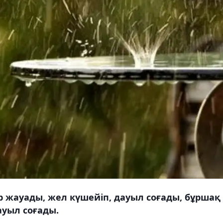
 жауады, жел күшейіп, дауыл соғады, бұршақ
ауыл соғады.