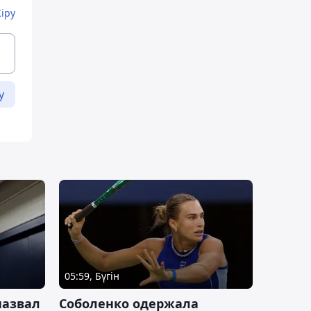
Кіру
у
05:59, Бүгін
назвал
Соболенко одержала