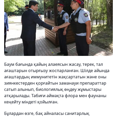
Баум бағында қайың алаеясын жасау, терек, тал
ағаштарын отырғызу жоспарланған. Шілде айында
ағаштардың иммунитетін жақсартатын және оны
зиянкестерден қорғайтын заманауи препараттар
сатып алынып, биологиялық өңдеу жұмыстары
атқарылады. Табиғи аймақта флора мен фаунаны
кеңейту міндеті қойылған.
Бұлардан өзге, бақ айналасы санитарлық