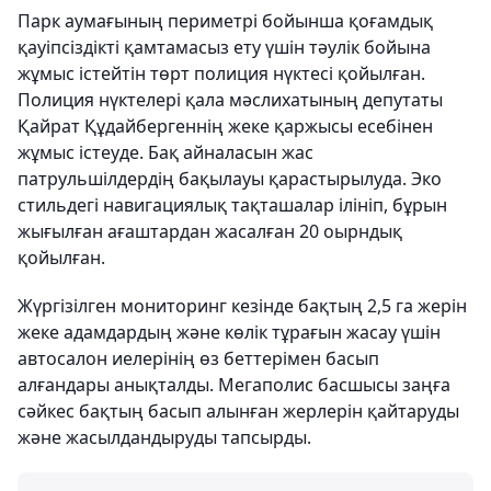
Парк аумағының периметрі бойынша қоғамдық
қауіпсіздікті қамтамасыз ету үшін тәулік бойына
жұмыс істейтін төрт полиция нүктесі қойылған.
Полиция нүктелері қала мәслихатының депутаты
Қайрат Құдайбергеннің жеке қаржысы есебінен
жұмыс істеуде. Бақ айналасын жас
патрульшілдердің бақылауы қарастырылуда. Эко
стильдегі навигациялық тақташалар ілініп, бұрын
жығылған ағаштардан жасалған 20 оырндық
қойылған.
Жүргізілген мониторинг кезінде бақтың 2,5 га жерін
жеке адамдардың және көлік тұрағын жасау үшін
автосалон иелерінің өз беттерімен басып
алғандары анықталды. Мегаполис басшысы заңға
сәйкес бақтың басып алынған жерлерін қайтаруды
және жасылдандыруды тапсырды.