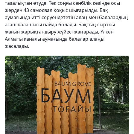
тазалықтан өтуде. Тек соңғы сенбілік кезінде осы
жерден 43 самосвал қоқыс шығарылды. Бақ
аумағында итті серуендететін алаң мен балалардың
ағаш қалашығы пайда болады. Бақтың сыртқы
жағын жарықтандыру жүйесі жаңарады, Үлкен
Алматы каналы аумағында балалар алаңы
жасалады.