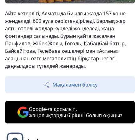
Айта кетерлігі, Алматыда биылғы жазда 157 көше
жөнделеді, 600 аула көріктендіріледі. Барлық жер
асты өтпелі жолдар күрделі жөнделеді, жаңа
фонтандар салынады. Бұрын қайта жасалған
Панфилов, Жібек Жолы, Гоголь, Қабанбай батыр,
Байсейітова, Төлебаев көшелері мен «Астана»
алаңынан өзге мегаполистің бірқатар негізгі
даңғылдары түгелдей жаңарады.
Мақаламен бөлісу
Google-ға қосылып,
жаңалықтарды бірінші болып оқыңыз