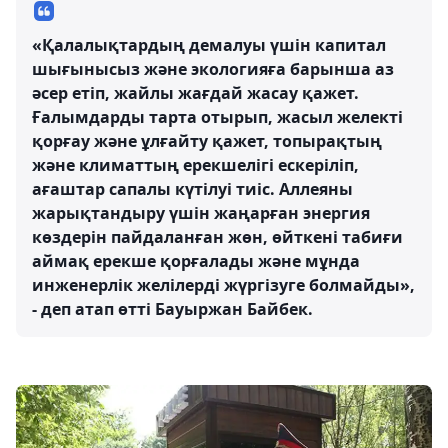
«Қалалықтардың демалуы үшін капитал
шығынысыз және экологияға барынша аз
әсер етіп, жайлы жағдай жасау қажет.
Ғалымдарды тарта отырып, жасыл желекті
қорғау және ұлғайту қажет, топырақтың
және климаттың ерекшелігі ескеріліп,
ағаштар сапалы күтілуі тиіс. Аллеяны
жарықтандыру үшін жаңарған энергия
көздерін пайдаланған жөн, өйткені табиғи
аймақ ерекше қорғалады және мұнда
инженерлік желілерді жүргізуге болмайды»,
- деп атап өтті Бауыржан Байбек.