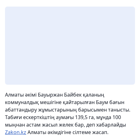
Алматы әкімі Бауыржан Байбек қаланың
коммуналдық мешігіне қайтарылған Баум бағын
абаттандыру жұмыстарының барысымен танысты.
Табиғи ескерткіштің аумағы 139,5 га, мұнда 100
мыңнан астам жасыл желек бар, деп хабарлайды
Zakon.kz
Алматы әкімдігіне сілтеме жасап.