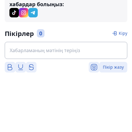
хабардар болыңыз:
Пікірлер
0
Кіру
Пікір жазу