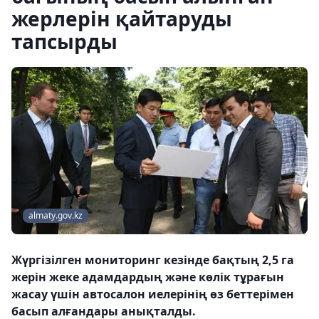
жерлерін қайтаруды
тапсырды
almaty.gov.kz
Жүргізілген мониторинг кезінде бақтың 2,5 га
жерін жеке адамдардың және көлік тұрағын
жасау үшін автосалон иелерінің өз беттерімен
басып алғандары анықталды.