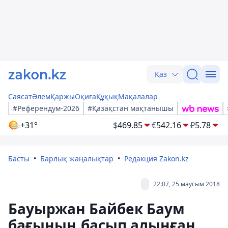
Қаз
Саясат
Әлем
Қаржы
Оқиға
Құқық
Мақалалар
#Референдум-2026
#Қазақстан мақтанышы
+31°
$
469.85
€
542.16
₽
5.78
Басты
Барлық жаңалықтар
Редакция Zakon.kz
22:07, 25 маусым 2018
Бауыржан Байбек Баум
бағының басып алынған