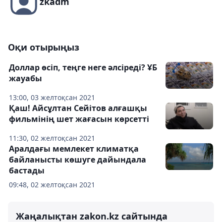
zkadm
Оқи отырыңыз
Доллар өсіп, теңге неге әлсіреді? ҰБ
жауабы
13:00, 03 желтоқсан 2021
Қаш! Айсұлтан Сейітов алғашқы
фильмінің шет жағасын көрсетті
11:30, 02 желтоқсан 2021
Аралдағы мемлекет климатқа
байланысты көшуге дайындала
бастады
09:48, 02 желтоқсан 2021
Жаңалықтан zakon.kz сайтында