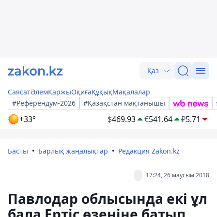
Қаз
Саясат
Әлем
Қаржы
Оқиға
Құқық
Мақалалар
#Референдум-2026
#Қазақстан мақтанышы
+33°
$
469.93
€
541.64
₽
5.71
Басты
Барлық жаңалықтар
Редакция Zakon.kz
17:24, 26 маусым 2018
Павлодар облысында екі ұл
бала Ертіс өзеніне батып