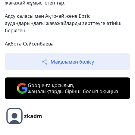
жағажай жұмыс істеп тұр.
Ақсу қаласы мен Ақтоғай және Ертіс
аудандарындағы жағажайларды зерттеуге өтініш
берілген.
Ақбота Сейсенбаева
Мақаламен бөлісу
Google-ға қосылып,
жаңалықтарды бірінші болып оқыңыз
zkadm