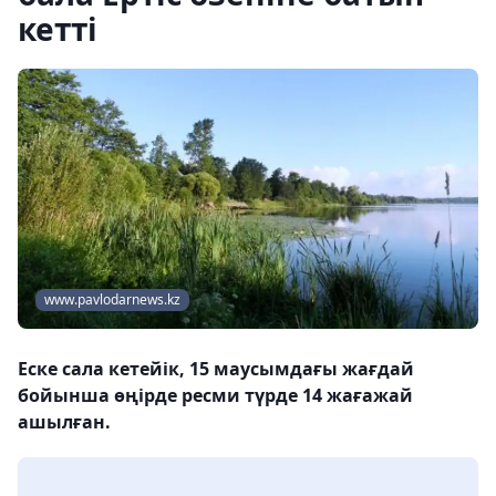
кетті
www.pavlodarnews.kz
Еске сала кетейік, 15 маусымдағы жағдай
бойынша өңірде ресми түрде 14 жағажай
ашылған.