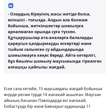
- Олардың біреуінің жасы жетіде болса,
екіншісі - тоғызда. Алдын ала болжам
бойынша, жеткіншектер шомылуға
арналмаған орында суға түскен.
Құтқарушылар ата-аналарға балаларды
қараусыз қалдырмауды ескертеді және
тыйым салынған су айдындарында
шомылмауға кеңес береді. Айта кетерлігі,
бұл биылғы шомылу маусымында тіркелген
алғашқы қайғылы жағдай.
Еске сала кетейік, 15 маусымдағы жағдай бойынша
өңірде ресми түрде 14 жағажай ашылған. Маусым
айының басынан Павлодарда екі жағажай,
Екібастұзда бір және Баянауыл ауданында 11