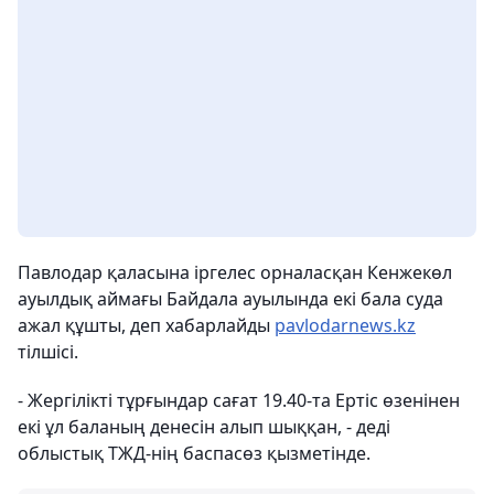
Павлодар қаласына іргелес орналасқан Кенжекөл
ауылдық аймағы Байдала ауылында екі бала суда
ажал құшты, деп хабарлайды
pavlodarnews.kz
тілшісі.
- Жергілікті тұрғындар сағат 19.40-та Ертіс өзенінен
екі ұл баланың денесін алып шыққан, - деді
облыстық ТЖД-нің баспасөз қызметінде.