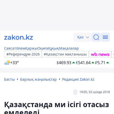
Қаз
Саясат
Әлем
Қаржы
Оқиға
Құқық
Мақалалар
#Референдум-2026
#Қазақстан мақтанышы
+33°
$
469.93
€
541.64
₽
5.71
Басты
Барлық жаңалықтар
Редакция Zakon.kz
19:05, 02 шілде 2018
Қазақстанда ми ісігі отасыз
емделеді