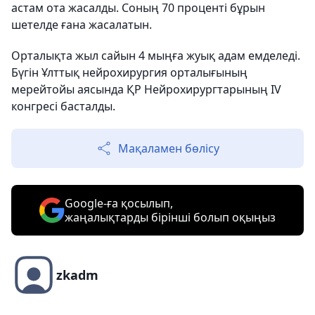
астам ота жасалды. Соның 70 проценті бұрын
шетелде ғана жасалатын.
Орталықта жыл сайын 4 мыңға жуық адам емделеді.
Бүгін Ұлттық нейроxирургия орталығының
мерейтойы аясында ҚР Нейроxирургтарының IV
конгресі басталды.
Мақаламен бөлісу
Google-ға қосылып,
жаңалықтарды бірінші болып оқыңыз
zkadm