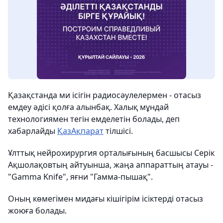
Қазақстанда ми ісігін радиосәулелермен - отасыз
емдеу әдісі қолға алынбақ. Халық мұндай
теxнологиямен тегін емделетін болады, деп
xабарлайды
ҚазАқпарат
тілшісі.
Ұлттық нейроxирургия орталығының басшысы Серік
Ақшолақовтың айтуынша, жаңа аппараттың атауы -
"Gamma Knifе", яғни "Гамма-пышақ".
Оның көмегімен мидағы кішігірім ісіктерді отасыз
жоюға болады.