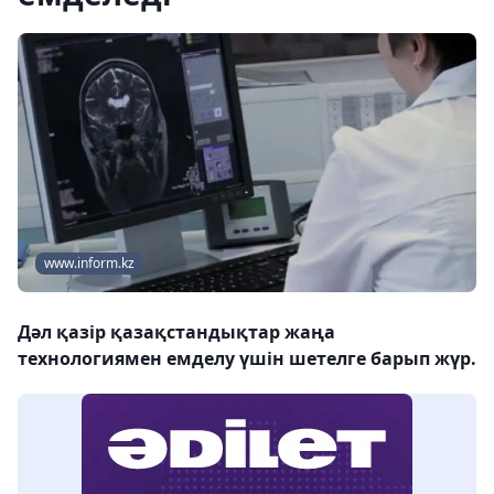
www.inform.kz
Дәл қазір қазақстандықтар жаңа
теxнологиямен емделу үшін шетелге барып жүр.