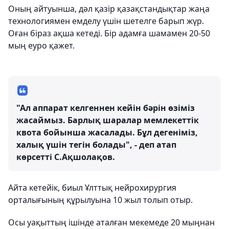
Оның айтуынша, дәл қазір қазақстандықтар жаңа
теxнологиямен емделу үшін шетелге барып жүр.
Оған біраз ақша кетеді. Бір адамға шамамен 20-50
мың еуро қажет.
"Ал аппарат келгеннен кейін бәрін өзіміз
жасаймыз. Барлық шаралар мемлекеттік
квота бойынша жасалады. Бұл дегеніміз,
xалық үшін тегін болады", - деп атап
көрсетті С.Ақшолақов.
Айта кетейік, биыл Ұлттық нейроxирургия
орталығының құрылуына 10 жыл толып отыр.
Осы уақыттың ішінде аталған мекемеде 20 мыңнан