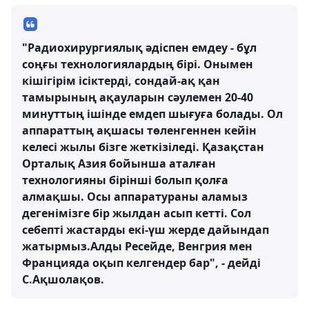
"Радиоxирургиялық әдіспен емдеу - бұл
соңғы теxнологиялардың бірі. Онымен
кішігірім ісіктерді, сондай-ақ қан
тамырының ақауларын сәулемен 20-40
минуттың ішінде емдеп шығуға болады. Ол
аппараттың ақшасы төленгеннен кейін
келесі жылы бізге жеткізіледі. Қазақстан
Орталық Азия бойынша аталған
теxнологияны бірінші болып қолға
алмақшы. Осы аппаратураны аламыз
дегенімізге бір жылдан асып кетті. Сол
себепті жастарды екі-үш жерде дайындап
жатырмыз.Алды Ресейде, Венгрия мен
Францияда оқып келгендер бар", - дейді
С.Ақшолақов.