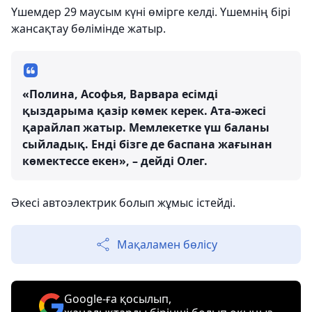
Үшемдер 29 маусым күні өмірге келді. Үшемнің бірі
жансақтау бөлімінде жатыр.
«Полина, Асофья, Варвара есімді
қыздарыма қазір көмек керек. Ата-әжесі
қарайлап жатыр. Мемлекетке үш баланы
сыйладық. Енді бізге де баспана жағынан
көмектессе екен», – дейді Олег.
Әкесі автоэлектрик болып жұмыс істейді.
Мақаламен бөлісу
Google-ға қосылып,