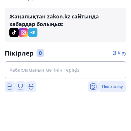
Жаңалықтан zakon.kz сайтында
хабардар болыңыз:
Пікірлер
0
Кіру
Пікір жазу