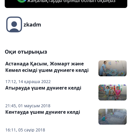
жаңалықтарды бірінші болып оқыңыз
zkadm
Оқи отырыңыз
Астанада Қасым, Жомарт және
Кемел есімді үшем дүниеге келді
17:12, 14 қараша 2022
Атырауда үшем дүниеге келді
21:45, 01 маусым 2018
Кентауда үшем дүниеге келді
16:11, 05 сәуір 2018