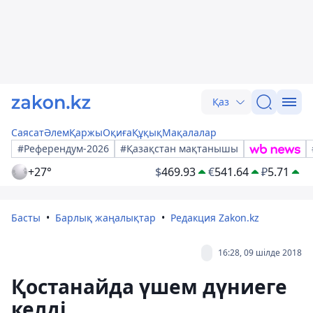
Қаз
Саясат
Әлем
Қаржы
Оқиға
Құқық
Мақалалар
#Референдум-2026
#Қазақстан мақтанышы
+27°
$
469.93
€
541.64
₽
5.71
Басты
Барлық жаңалықтар
Редакция Zakon.kz
16:28, 09 шілде 2018
Қостанайда үшем дүниеге
келді