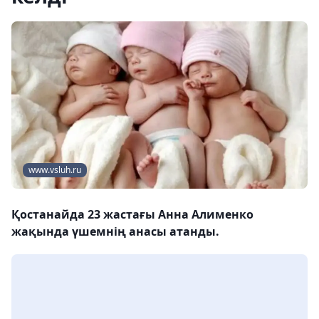
www.vsluh.ru
Қостанайда 23 жастағы Анна Алименко
жақында үшемнің анасы атанды.