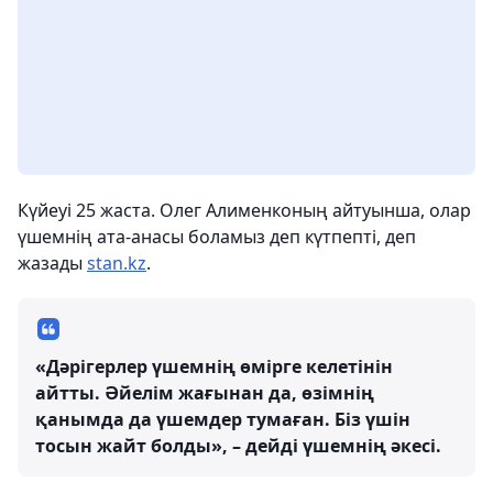
Күйеуі 25 жаста. Олег Алименконың айтуынша, олар
үшемнің ата-анасы боламыз деп күтпепті, деп
жазады
stan.kz
.
«Дәрігерлер үшемнің өмірге келетінін
айтты. Әйелім жағынан да, өзімнің
қанымда да үшемдер тумаған. Біз үшін
тосын жайт болды», – дейді үшемнің әкесі.