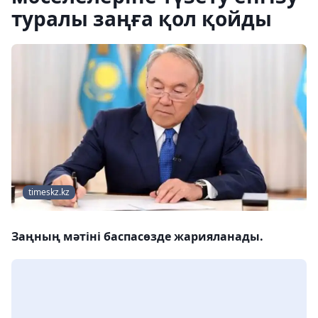
туралы заңға қол қойды
timeskz.kz
Заңның мәтіні баспасөзде жарияланады.