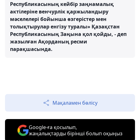
Республикасының кейбір заңнамалық
актілеріне венчурлік қаржыландыру
мәселелері бойынша өзгерістер мен
толықтырулар енгізу туралы» Қазақстан
Республикасының Заңына қол қойды, - деп
жазылған Ақорданың ресми
парақшасында.
Мақаламен бөлісу
Google-ға қосылып,
жаңалықтарды бірінші болып оқыңыз