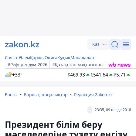
Қаз
Саясат
Әлем
Қаржы
Оқиға
Құқық
Мақалалар
#Референдум-2026
#Қазақстан мақтанышы
+33°
$
469.93
€
541.64
₽
5.71
Басты
Барлық жаңалықтар
Редакция Zakon.kz
23:35, 09 шілде 2018
Президент білім беру
мәселелеріне түзету енгізу