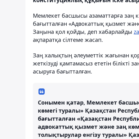
Мемлекет басшысы азаматтарға заң к
бағытталған «Адвокаттық қызмет жән
Заңына қол қойды, деп хабарлайды
z
ақпаратқа сілтеме жасап.
Заң халықтың әлеуметтік жағынан қо
жеткізуді қамтамасыз ететін білікті 
асыруға бағытталған.
Сонымен қатар, Мемлекет басшы
көмегі туралы» Қазақстан Респу
бағытталған «Қазақстан Республ
адвокаттық қызмет және заң көм
толықтырулар енгізу туралы» Қа