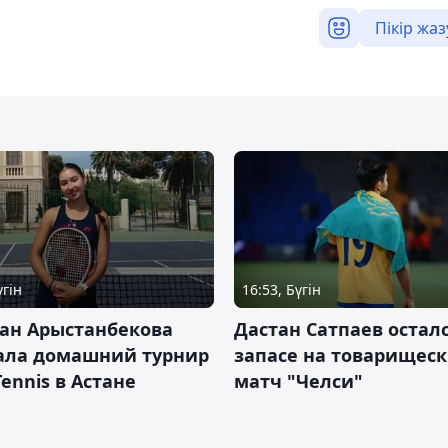
Пікір жаз
үгін
16:53, Бүгін
ан Арыстанбекова
Дастан Сатпаев осталс
ала домашний турнир
запасе на товарищес
Tennis в Астане
матч "Челси"