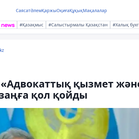
Саясат
Әлем
Қаржы
Оқиға
Құқық
Мақалалар
#Қазақмыс
#Салыстырмалы Қазақстан
#Халық бухг
kz
«Адвокаттық қызмет жән
 заңға қол қойды