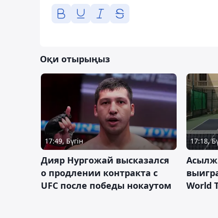
Оқи отырыңыз
17:49, Бүгін
17:18, Б
Дияр Нургожай высказался
Асылж
о продлении контракта с
выигр
UFC после победы нокаутом
World 