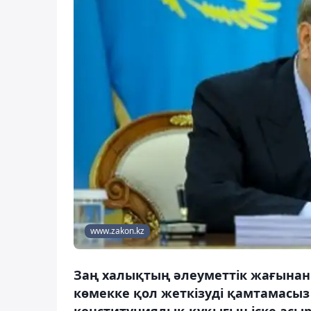
www.zakon.kz
Заң халықтың әлеуметтік жағынан
көмекке қол жеткізуді қамтамасыз 
конституциялық құқығын іске асыр