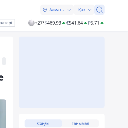
Алматы
Қаз
+27°
$
469.93
€
541.64
₽
5.71
алтері
е
Соңғы
Танымал