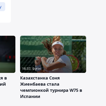
у
16:37, Бүгін
я в
Казахстанка Соня
кий
Жиенбаева стала
чемпионкой турнира W75 в
Испании