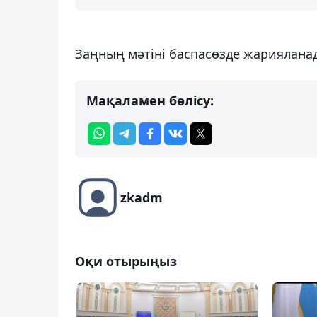
Заңның мәтіні баспасөзде жариялана
Мақаламен бөлісу:
zkadm
Оқи отырыңыз