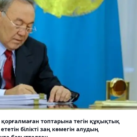
 қорғалмаған топтарына тегін құқықтық
ететін білікті заң көмегін алудың
уға бағытталған.