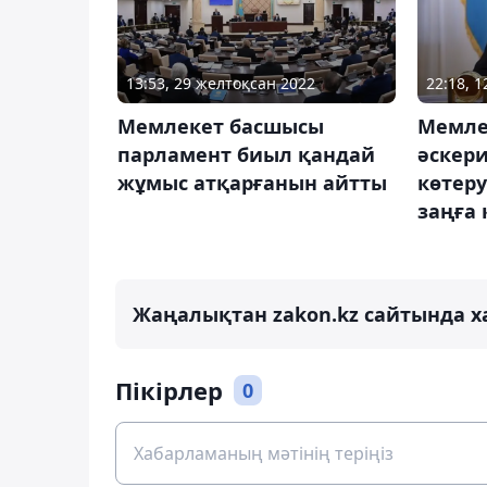
13:53, 29 желтоқсан 2022
22:18, 
Мемлекет басшысы
Мемле
парламент биыл қандай
әскери
жұмыс атқарғанын айтты
көтеру
заңға
Жаңалықтан zakon.kz сайтында х
Пікірлер
0