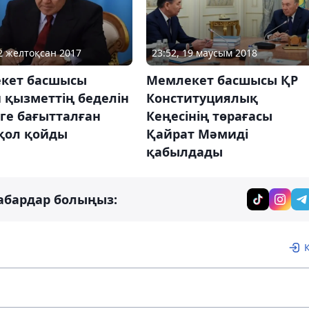
12 желтоқсан 2017
23:52, 19 маусым 2018
кет басшысы
Мемлекет басшысы ҚР
 қызметтің беделін
Конституциялық
ге бағытталған
Кеңесінің төрағасы
 қол қойды
Қайрат Мәмиді
қабылдады
абардар болыңыз: