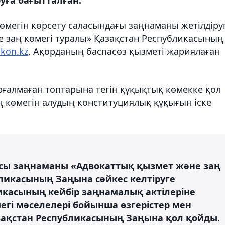
өмегін көрсету саласындағы заңнаманы жетілдіру
е заң көмегі туралы» Қазақстан Республикасының
akon.kz
, Ақорданың баспасөз қызметі жариялаған
рғалмаған топтарына тегін құқықтық көмекке қол
заң көмегін алудың конституциялық құқығын іске
сы заңнаманы «Адвокаттық қызмет және заң
бликасының Заңына сәйкес келтіруге
икасының кейбір заңнамалық актілеріне
егі мәселелері бойынша өзгерістер мен
зақстан Республикасының Заңына қол қойды.