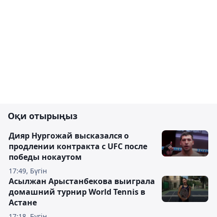
Оқи отырыңыз
Дияр Нургожай высказался о
продлении контракта с UFC после
победы нокаутом
17:49, Бүгін
Асылжан Арыстанбекова выиграла
домашний турнир World Tennis в
Астане
17:18, Бүгін