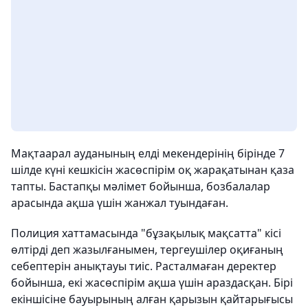
Мақтаарал ауданының елді мекендерінің бірінде 7
шілде күні кешкісін жасөспірім оқ жарақатынан қаза
тапты. Бастапқы мәлімет бойынша, бозбалалар
арасында ақша үшін жанжал туындаған.
Полиция хаттамасында "бұзақылық мақсатта" кісі
өлтірді деп жазылғанымен, тергеушілер оқиғаның
себептерін анықтауы тиіс. Расталмаған деректер
бойынша, екі жасөспірім ақша үшін араздасқан. Бірі
екіншісіне бауырының алған қарызын қайтарығысы