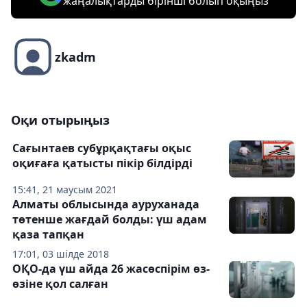
жаңалықтарды бірінші болып оқыңыз
zkadm
Оқи отырыңыз
Сағынтаев субұрқақтағы оқыс
оқиғаға қатысты пікір білдірді
15:41, 21 маусым 2021
Алматы облысында ауруханада
төтенше жағдай болды: үш адам
қаза тапқан
17:01, 03 шілде 2018
ОҚО-да үш айда 26 жасөспірім өз-
өзіне қол салған