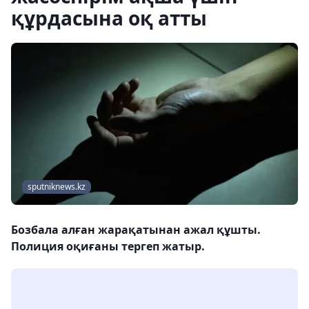
құрдасына оқ атты
sputniknews.kz
Бозбала алған жарақатынан ажал құшты.
Полиция оқиғаны тергеп жатыр.