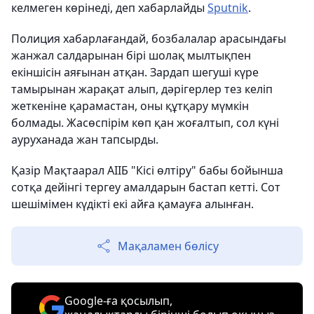
келмеген көрінеді, деп хабарлайды
Sputnik
.
Полиция хабарлағандай, бозбалалар арасындағы
жанжал салдарынан бірі шолақ мылтықпен
екіншісін аяғынан атқан. Зардап шегуші күре
тамырынан жарақат алып, дәрігерлер тез келіп
жеткеніне қарамастан, оны құтқару мүмкін
болмады. Жасөспірім көп қан жоғалтып, сол күні
ауруханада жан тапсырды.
Қазір Мақтаарал АІІБ "Кісі өлтіру" бабы бойынша
сотқа дейінгі тергеу амалдарын бастап кетті. Сот
шешімімен күдікті екі айға қамауға алынған.
Мақаламен бөлісу
Google-ға қосылып,