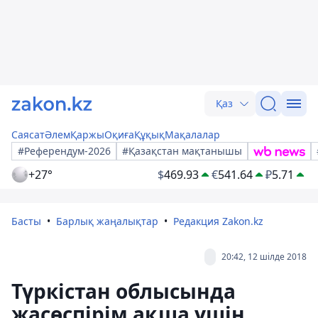
Қаз
Саясат
Әлем
Қаржы
Оқиға
Құқық
Мақалалар
#Референдум-2026
#Қазақстан мақтанышы
+27°
$
469.93
€
541.64
₽
5.71
Басты
Барлық жаңалықтар
Редакция Zakon.kz
20:42, 12 шілде 2018
Түркістан облысында
жасөспірім ақша үшін