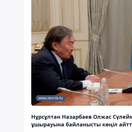
www.akorda.kz
Нұрсұлтан Назарбаев Олжас Сүлейм
ұшырауына байланысты көңіл айтт