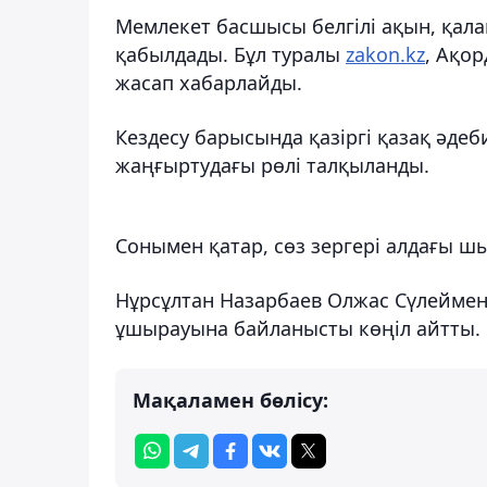
Мемлекет басшысы белгілі ақын, қала
қабылдады. Бұл туралы
zakon.kz
, Ақо
жасап хабарлайды.
Кездесу барысында қазіргі қазақ әдеб
жаңғыртудағы рөлі талқыланды.
Сонымен қатар, сөз зергері алдағы 
Нұрсұлтан Назарбаев Олжас Сүлеймено
ұшырауына байланысты көңіл айтты.
Мақаламен бөлісу: