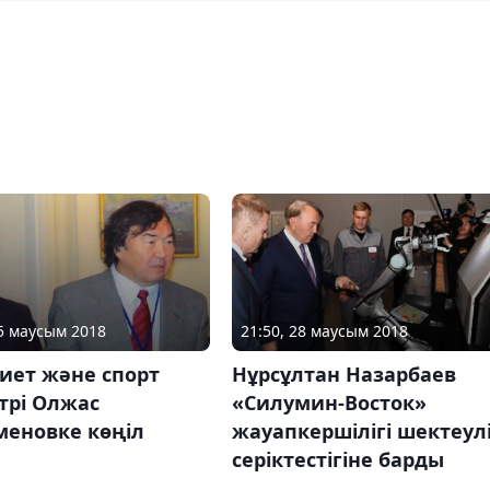
25 маусым 2018
21:50, 28 маусым 2018
иет және спорт
Нұрсұлтан Назарбаев
трі Олжас
«Силумин-Восток»
меновке көңіл
жауапкершілігі шектеул
серіктестігіне барды