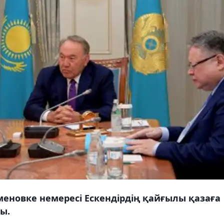
еновке немересі Ескендірдің қайғылы қазаға
ы.