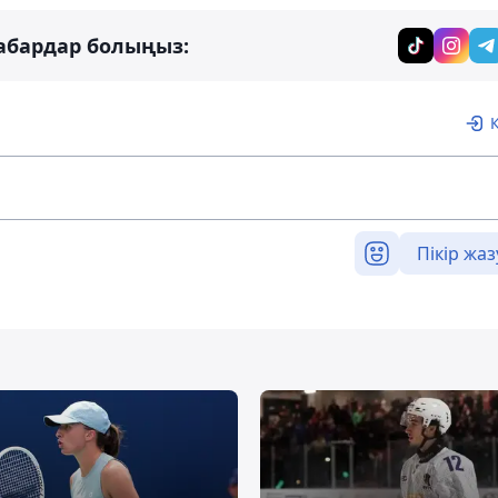
абардар болыңыз:
Пікір жаз