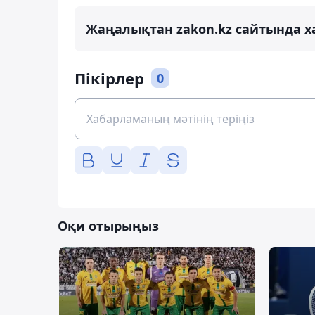
Жаңалықтан zakon.kz сайтында х
Пікірлер
0
Оқи отырыңыз