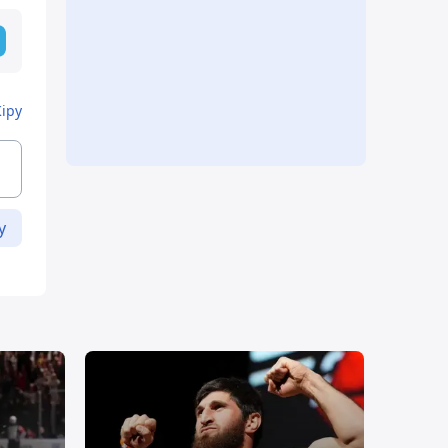
Кіру
у