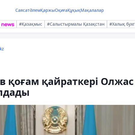
Саясат
Әлем
Қаржы
Оқиға
Құқық
Мақалалар
#Қазақмыс
#Салыстырмалы Қазақстан
#Халық бухг
kz
в қоғам қайраткері Олжас
лдады