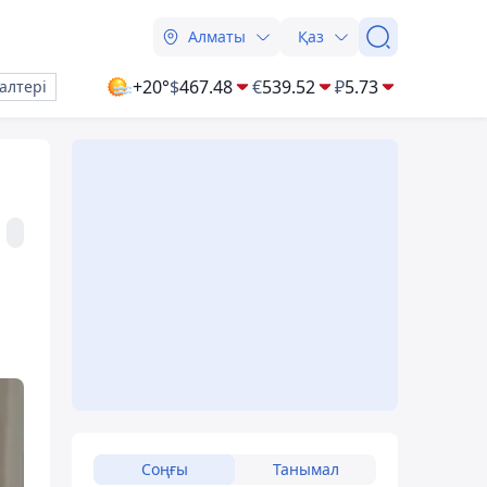
Алматы
Қаз
+20°
$
467.48
€
539.52
₽
5.73
алтері
Соңғы
Танымал