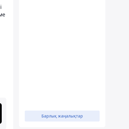
і
ме
Барлық жаңалықтар