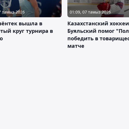
07 тамыз 2026
01:09, 07 тамыз 2026
вёнтек вышла в
Казахстанский хоккеи
тый круг турнира в
Буяльский помог "По
о
победить в товарище
матче