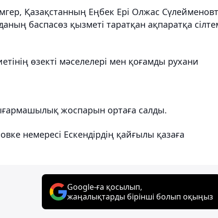
мгер, Қазақстанның Еңбек Ері Олжас Сүлейменовт
рданың баспасөз қызметі таратқан ақпаратқа сілте
иетінің өзекті мәселелері мен қоғамды рухани
шығармашылық жоспарын ортаға салды.
вке немересі Ескендірдің қайғылы қазаға
Google-ға қосылып,
жаңалықтарды бірінші болып оқыңыз