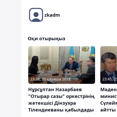
zkadm
Оқи отырыңыз
23:28, 20 қараша 2018
23:45, 
Нұрсұлтан Назарбаев
Мәден
"Отырар сазы" оркестрінің
минис
жетекшісі Дінзухра
Сүлей
Тілендиеваны қабылдады
айтты