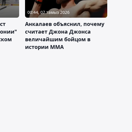
00:44, 07 тамыз 2026
ст
Анкалаев объяснил, почему
лонии"
считает Джона Джонса
ском
величайшим бойцом в
истории ММА