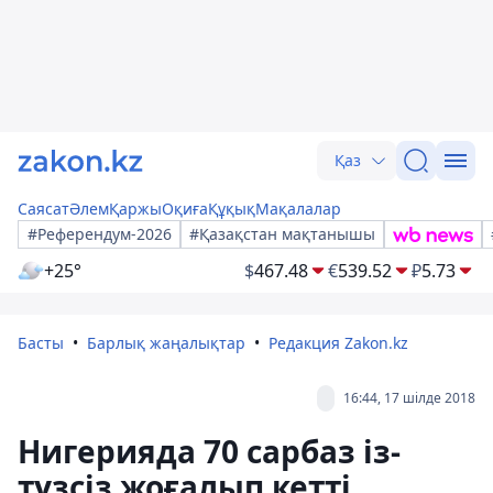
Қаз
Саясат
Әлем
Қаржы
Оқиға
Құқық
Мақалалар
#Референдум-2026
#Қазақстан мақтанышы
+25°
$
467.48
€
539.52
₽
5.73
Басты
Барлық жаңалықтар
Редакция Zakon.kz
16:44, 17 шілде 2018
Нигерияда 70 сарбаз із-
түзсіз жоғалып кетті