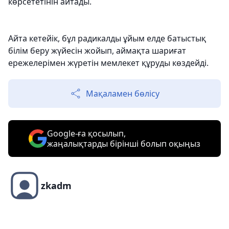
көрсететінін айтады.
Айта кетейік, бұл радикалды ұйым елде батыстық
білім беру жүйесін жойып, аймақта шариғат
ережелерімен жүретін мемлекет құруды көздейді.
Мақаламен бөлісу
Google-ға қосылып,
жаңалықтарды бірінші болып оқыңыз
zkadm