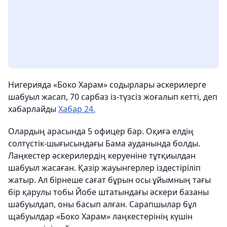
Нигерияда «Боко Харам» содырлары әскерилерге
шабуыл жасап, 70 сарбаз із-түзсіз жоғалып кетті, деп
хабарлайды
Хабар 24.
Олардың арасында 5 офицер бар. Оқиға елдің
солтүстік-шығысындағы Бама ауданында болды.
Лаңкестер әскерилердің керуеніне тұтқиылдан
шабуыл жасаған. Қазір жауынгерлер іздестіріліп
жатыр. Ал бірнеше сағат бұрын осы ұйымның тағы
бір қарулы тобы Йобе штатындағы әскери базаны
шабуылдап, оны басып алған. Сарапшылар бұл
щабуылдар «Боко Харам» лаңкестерінің күшін