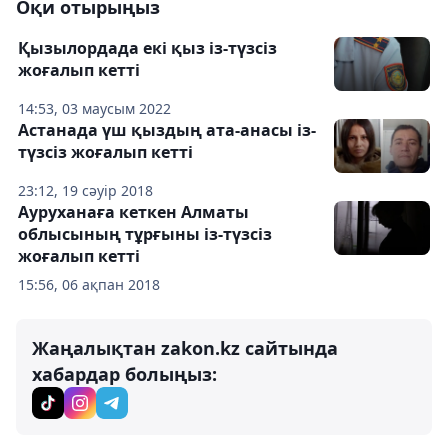
Оқи отырыңыз
Қызылордада екі қыз із-түзсіз
жоғалып кетті
14:53, 03 маусым 2022
Астанада үш қыздың ата-анасы із-
түзсіз жоғалып кетті
23:12, 19 сәуір 2018
Ауруханаға кеткен Алматы
облысының тұрғыны із-түзсіз
жоғалып кетті
15:56, 06 ақпан 2018
Жаңалықтан zakon.kz сайтында
хабардар болыңыз: