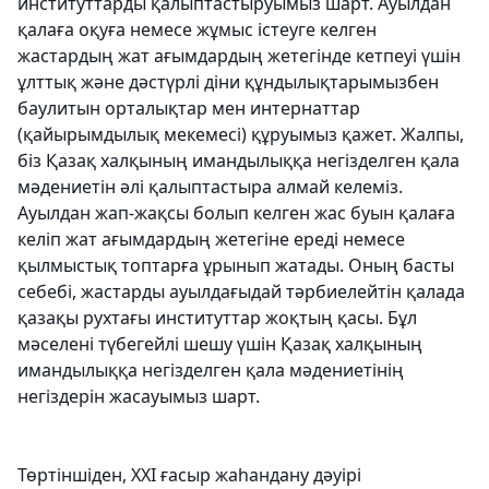
институттарды қалыптастыруымыз шарт. Ауылдан
қалаға оқуға немесе жұмыс істеуге келген
жастардың жат ағымдардың жетегінде кетпеуі үшін
ұлттық және дәстүрлі діни құндылықтарымызбен
баулитын орталықтар мен интернаттар
(қайырымдылық мекемесі) құруымыз қажет. Жалпы,
біз Қазақ халқының имандылыққа негізделген қала
мәдениетін әлі қалыптастыра алмай келеміз.
Ауылдан жап-жақсы болып келген жас буын қалаға
келіп жат ағымдардың жетегіне ереді немесе
қылмыстық топтарға ұрынып жатады. Оның басты
себебі, жастарды ауылдағыдай тәрбиелейтін қалада
қазақы рухтағы институттар жоқтың қасы. Бұл
мәселені түбегейлі шешу үшін Қазақ халқының
имандылыққа негізделген қала мәдениетінің
негіздерін жасауымыз шарт.
Төртіншіден
, ХХІ ғасыр жаһандану дәуірі