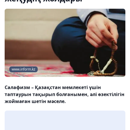
www.inform.kz
Салафизм – Қазақстан мемлекеті үшін
таптаурын тақырып болғанымен, әлі өзектілігін
жоймаған шетін мәселе.