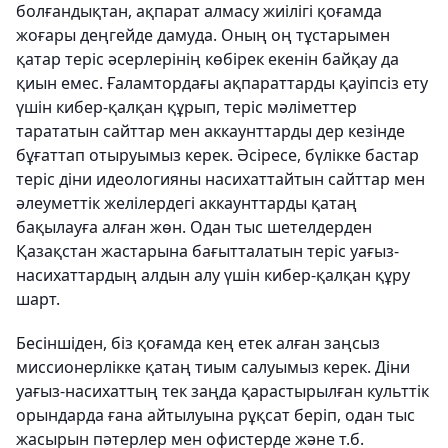
болғандықтан, ақпарат алмасу жиілігі қоғамда
жоғары деңгейде дамуда. Оның оң тұстарымен
қатар теріс әсерлерінің көбірек екенін байқау да
қиын емес. Ғаламтордағы ақпараттарды қауіпсіз ету
үшін кибер-қалқан құрып, теріс мәліметтер
тарататын сайттар мен аккаунттарды дер кезінде
бұғаттап отыруымыз керек. Әсіресе, бүлікке бастар
теріс діни идеологияны насихаттайтын сайттар мен
әлеуметтік желілердегі аккаунттарды қатаң
бақылауға алған жөн. Одан тыс шетелдерден
Қазақстан жастарына бағытталатын теріс уағыз-
насихаттардың алдын алу үшін кибер-қалқан құру
шарт.
Бесіншіден
, біз қоғамда кең етек алған заңсыз
миссионерлікке қатаң тиым салуымыз керек. Діни
уағыз-насихаттың тек заңда қарастырылған культтік
орындарда ғана айтылуына рұқсат беріп, одан тыс
жасырын пәтерлер мен офистерде және т.б.