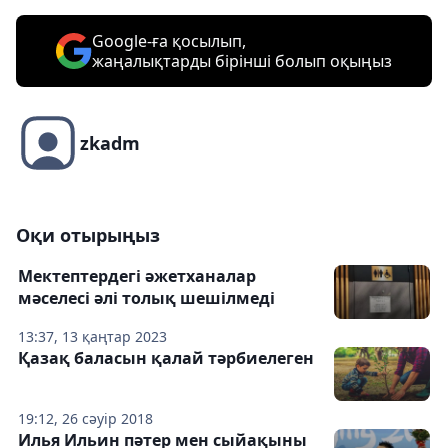
Google-ға қосылып,
жаңалықтарды бірінші болып оқыңыз
zkadm
Оқи отырыңыз
Мектептердегі әжетханалар
мәселесі әлі толық шешілмеді
13:37, 13 қаңтар 2023
Қазақ баласын қалай тәрбиелеген
19:12, 26 сәуір 2018
Илья Ильин пәтер мен сыйақыны