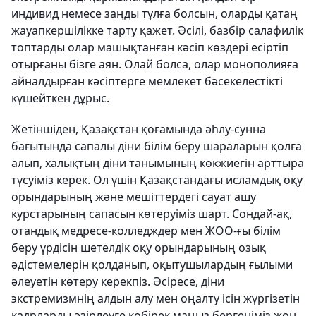
индивид немесе заңды тұлға болсын, оларды қатаң
жауапкершілікке тарту қажет. Әсілі, базбір салафилік
топтарды олар машықтанған кәсіп көздері есіртіп
отырғаны бізге аян. Олай болса, олар монополияға
айналдырған кәсіптерге мемлекет бәсекелестікті
күшейткен дұрыс.
Жетіншіден
, Қазақстан қоғамында әһлу-сунна
бағытында сапалы діни білім беру шараларын қолға
алып, халықтың діни танымының көкжиегін арттыра
түсуіміз керек. Ол үшін Қазақстандағы исламдық оқу
орындарының және мешіттердегі сауат ашу
курстарының сапасын көтеруіміз шарт. Сондай-ақ,
отандық медресе-колледждер мен ЖОО-ғы білім
беру үрдісін шетелдік оқу орындарының озық
әдістемелерін қолданып, оқытушылардың ғылыми
әлеуетін көтеру керекпіз. Әсіресе, діни
экстремизмнің алдын алу мен оңалту ісін жүргізетін
кадрларды әзірлеуге көбірек маңыз бергеніміз жөн.