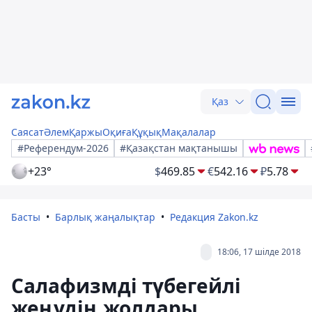
Қаз
Саясат
Әлем
Қаржы
Оқиға
Құқық
Мақалалар
#Референдум-2026
#Қазақстан мақтанышы
+23°
$
469.85
€
542.16
₽
5.78
Басты
Барлық жаңалықтар
Редакция Zakon.kz
18:06, 17 шілде 2018
Салафизмді түбегейлі
жеңудің жолдары