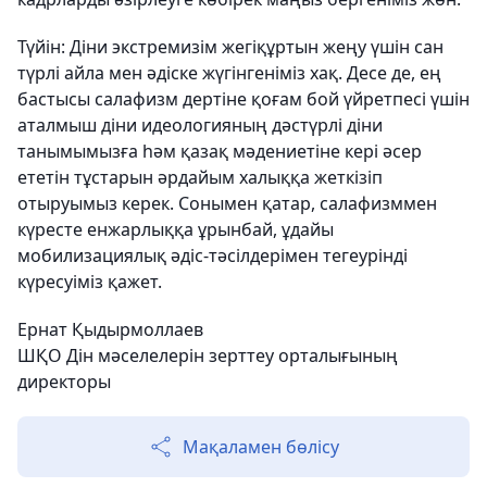
Түйін:
Діни экстремизім жегіқұртын жеңу үшін сан
түрлі айла мен әдіске жүгінгеніміз хақ. Десе де, ең
бастысы салафизм дертіне қоғам бой үйретпесі үшін
аталмыш діни идеологияның дәстүрлі діни
танымымызға һәм қазақ мәдениетіне кері әсер
ететін тұстарын әрдайым халыққа жеткізіп
отыруымыз керек. Сонымен қатар, салафизммен
күресте енжарлыққа ұрынбай, ұдайы
мобилизациялық әдіс-тәсілдерімен тегеурінді
күресуіміз қажет.
Ернат Қыдырмоллаев
ШҚО Дін мәселелерін зерттеу орталығының
директоры
Мақаламен бөлісу