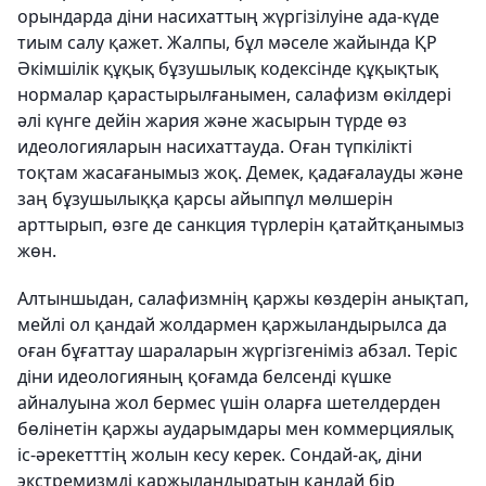
орындарда діни насихаттың жүргізілуіне ада-күде
тиым салу қажет. Жалпы, бұл мәселе жайында ҚР
Әкімшілік құқық бұзушылық кодексінде құқықтық
нормалар қарастырылғанымен, салафизм өкілдері
әлі күнге дейін жария және жасырын түрде өз
идеологияларын насихаттауда. Оған түпкілікті
тоқтам жасағанымыз жоқ. Демек, қадағалауды және
заң бұзушылыққа қарсы айыппұл мөлшерін
арттырып, өзге де санкция түрлерін қатайтқанымыз
жөн.
Алтыншыдан
, салафизмнің қаржы көздерін анықтап,
мейлі ол қандай жолдармен қаржыландырылса да
оған бұғаттау шараларын жүргізгеніміз абзал. Теріс
діни идеологияның қоғамда белсенді күшке
айналуына жол бермес үшін оларға шетелдерден
бөлінетін қаржы аударымдары мен коммерциялық
іс-әрекетттің жолын кесу керек. Сондай-ақ, діни
экстремизмді қаржыландыратын қандай бір