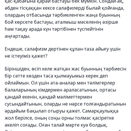
қас-қабағына қарай бастауы бек мүмкін. Сондай-ақ,
әбден тісқаққан кексе салафилерді былай қойғанда,
олардың отбасында тәрбиеленген жаңа буынның
бой көрсете бастауы, аталмыш мәселенің әзірше
һәм тақау арада күн тәртібінен түспейтінін
аңғартады.
Ендеше, салафизм дертінен құлан-таза айығу үшін
не істеуіміз қажет?
Біріншіден
, өсіп келе жатқан жас буынның тәрбиесін
бір сәтте көзден таса қылмауымыз керек деп
ойлаймын. Ол үшін ата-аналар мен тәлімгерлер
балаларының кімдермен араласатынын, ортасы
қандай екенін, қандай мәліметтермен
сусындайтынын, оларды не нәрсе толғандыратынын
әрдайым бақылап отыруы қажет. Самарқаулыққа
жол берілсе, оның соңы орны толмас қасіретке
әкеліп соғады. Оған талай мәрте куә болдық.