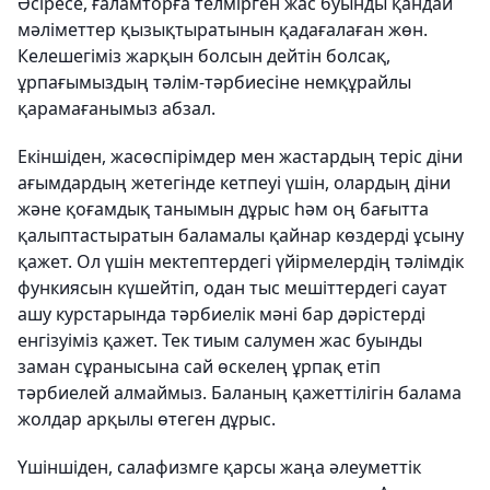
Әсіресе, ғаламторға телмірген жас буынды қандай
мәліметтер қызықтыратынын қадағалаған жөн.
Келешегіміз жарқын болсын дейтін болсақ,
ұрпағымыздың тәлім-тәрбиесіне немқұрайлы
қарамағанымыз абзал.
Екіншіден
, жасөспірімдер мен жастардың теріс діни
ағымдардың жетегінде кетпеуі үшін, олардың діни
және қоғамдық танымын дұрыс һәм оң бағытта
қалыптастыратын баламалы қайнар көздерді ұсыну
қажет. Ол үшін мектептердегі үйірмелердің тәлімдік
функиясын күшейтіп, одан тыс мешіттердегі сауат
ашу курстарында тәрбиелік мәні бар дәрістерді
енгізуіміз қажет. Тек тиым салумен жас буынды
заман сұранысына сай өскелең ұрпақ етіп
тәрбиелей алмаймыз. Баланың қажеттілігін балама
жолдар арқылы өтеген дұрыс.
Үшіншіден
, салафизмге қарсы жаңа әлеуметтік