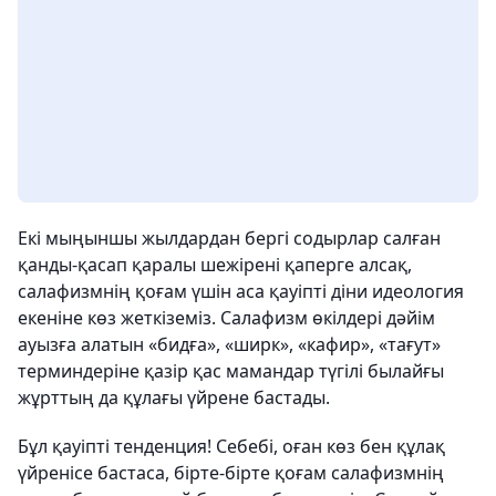
Екі мыңыншы жылдардан бергі содырлар салған
қанды-қасап қаралы шежірені қаперге алсақ,
салафизмнің қоғам үшін аса қауіпті діни идеология
екеніне көз жеткіземіз. Салафизм өкілдері дәйім
ауызға алатын «бидға», «ширк», «кафир», «тағут»
терминдеріне қазір қас мамандар түгілі былайғы
жұрттың да құлағы үйрене бастады.
Бұл қауіпті тенденция! Себебі, оған көз бен құлақ
үйренісе бастаса, бірте-бірте қоғам салафизмнің