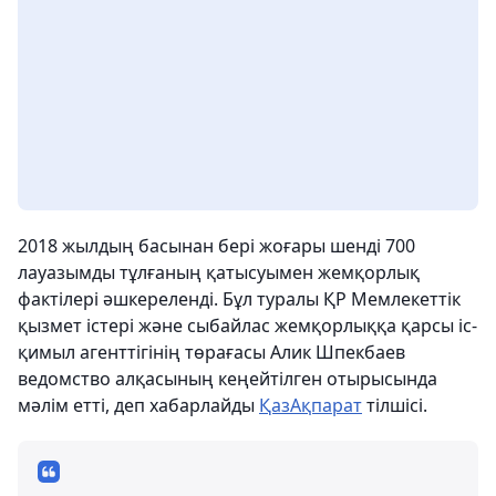
2018 жылдың басынан бері жоғары шенді 700
лауазымды тұлғаның қатысуымен жемқорлық
фактілері әшкереленді. Бұл туралы ҚР Мемлекеттік
қызмет істері және сыбайлас жемқорлыққа қарсы іс-
қимыл агенттігінің төрағасы Алик Шпекбаев
ведомство алқасының кеңейтілген отырысында
мәлім етті, деп хабарлайды
ҚазАқпарат
тілшісі.