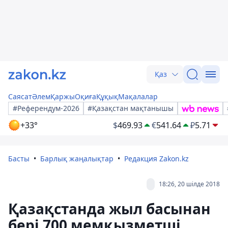
Қаз
Саясат
Әлем
Қаржы
Оқиға
Құқық
Мақалалар
#Референдум-2026
#Қазақстан мақтанышы
+33°
$
469.93
€
541.64
₽
5.71
Басты
Барлық жаңалықтар
Редакция Zakon.kz
18:26, 20 шілде 2018
Қазақстанда жыл басынан
бері 700 мемқызметші