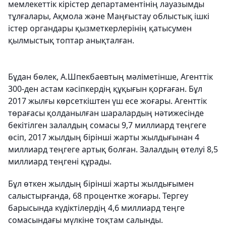
мемлекеттік кірістер департаментінің лауазымды
тұлғалары, Ақмола және Маңғыстау облыстық ішкі
істер органдары қызметкерлерінің қатысумен
қылмыстық топтар анықталған.
Бұдан бөлек, А.Шпекбаевтың мәліметінше, Агенттік
300-ден астам кәсіпкердің құқығын қорғаған. Бұл
2017 жылғы көрсеткіштен үш есе жоғары. Агенттік
төрағасы қолданылған шаралардың нәтижесінде
бекітілген залалдың сомасы 9,7 миллиард теңгеге
өсіп, 2017 жылдың бірінші жарты жылдығынан 4
миллиард теңгеге артық болған. Залалдың өтелуі 8,5
миллиард теңгені құрады.
Бұл өткен жылдың бірінші жарты жылдығымен
салыстырғанда, 68 процентке жоғары. Тергеу
барысында күдіктілердің 4,6 миллиард теңге
сомасындағы мүлкіне тоқтам салынды.