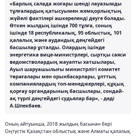
«Барлық салада жоғары шенді лауазымды
тұлғалардың қатысуымен жемқорлықтың
жүйелі фактілері әшкереленді деуге болады.
Өткен жылдың ішінде 700 тұлға, соның
ішінде 18 республикалық, 95 облыстық, 101
қалалық және аудандық деңгейдегі
басшылар ұсталды. Олардың ішінде
энергетика вице-министрлері, сыртқы саяси
ведомстволардың жауапты хатшылары,
Ауыл шаруашылығы министрлігі комитет
төрағалары мен орынбасарлары, ұлттық
компаниялардың топ-менеджерлері, құқық
қорғау органдарының басшылары, сондай-
ақ түрлі деңгейдегі судьялар бар», - деді
А.Шпекбаев.
Оның айтуынша, 2018 жылдың басынан бері
Оңтүстік Қазақстан облыстық және Алматы қалалық