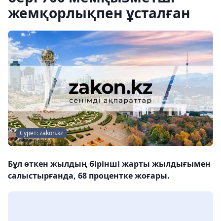
жемқорлықпен ұсталған
Сурет: zakon.kz
Бұл өткен жылдың бірінші жарты жылдығымен
салыстырғанда, 68 процентке жоғары.