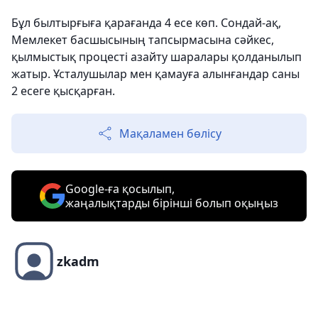
Бұл былтырғыға қарағанда 4 есе көп. Сондай-ақ,
Мемлекет басшысының тапсырмасына сәйкес,
қылмыстық процесті азайту шаралары қолданылып
жатыр. Ұсталушылар мен қамауға алынғандар саны
2 есеге қысқарған.
Мақаламен бөлісу
Google-ға қосылып,
жаңалықтарды бірінші болып оқыңыз
zkadm