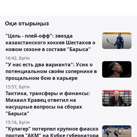
Оқи отырыңыз
"Цель - плей-офф": звезда
казахстанского хоккея Шестаков о
новом сезоне в составе "Барыса"
16:42, Бүгін
"У нас есть два варианта": Усик о
потенциальном своём сопернике в
прощальном бою в карьере
15:57, Бүгін
Тактика, трансферы и финансы:
Михаил Кравец ответил на
насущные вопросы на сборах
"Барыса"
15:16, Бүгін
"Кулагер" потерпел крупное фиаско
против "АКМ" на Кубке губернатора