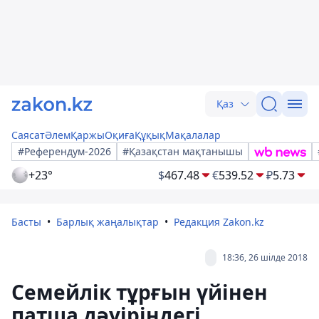
Қаз
Саясат
Әлем
Қаржы
Оқиға
Құқық
Мақалалар
#Референдум-2026
#Қазақстан мақтанышы
+23°
$
467.48
€
539.52
₽
5.73
Басты
Барлық жаңалықтар
Редакция Zakon.kz
18:36, 26 шілде 2018
Семейлік тұрғын үйінен
патша дәуіріндегі