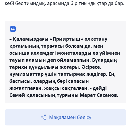
көбі бес тиындық, арасында бір тиындықтар да бар.
– Қаламыздағы «Прииртыш» өлкетану
қоғамының төрағасы болсам да, мен
осынша көлемдегі монеталарды өз үйімнен
тауып аламын деп ойламаппын. Бұлардың
тарихи құндылығы жоғары. Әсіресе,
нумизматтар үшін таптырмас жәдігер. Ең
бастысы, олардың бәрі сапасын
жоғалтпаған, жақсы сақталған, - дейді
Семей қаласының тұрғыны Марат Сасанов.
Мақаламен бөлісу