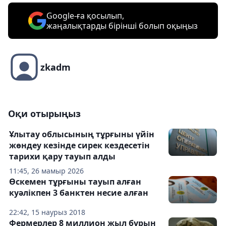
Google-ға қосылып,
жаңалықтарды бірінші болып оқыңыз
zkadm
Оқи отырыңыз
Ұлытау облысының тұрғыны үйін
жөндеу кезінде сирек кездесетін
тарихи қару тауып алды
11:45, 26 мамыр 2026
Өскемен тұрғыны тауып алған
куәлікпен 3 банктен несие алған
22:42, 15 наурыз 2018
Фермерлер 8 миллион жыл бұрын