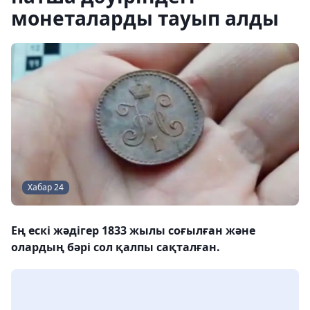
монеталарды тауып алды
Хабар 24
Ең ескі жәдігер 1833 жылы соғылған және
олардың бәрі сол қалпы сақталған.