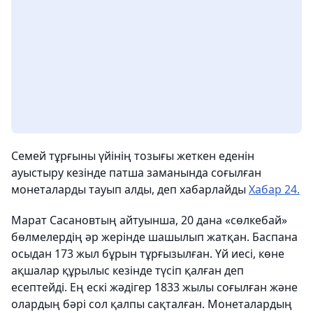
Семей тұрғыны үйінің тозығы жеткен еденін
ауыстыру кезінде патша заманында соғылған
монеталарды тауып алды, деп хабарлайды
Хабар 24.
Марат Сасановтың айтуынша, 20 дана «сөлкебай»
бөлмелердің әр жерінде шашылып жатқан. Баспана
осыдан 173 жыл бұрын тұрғызылған. Үй иесі, көне
ақшалар құрылыс кезінде түсіп қалған деп
есептейді. Ең ескі жәдігер 1833 жылы соғылған және
олардың бәрі сол қалпы сақталған. Монеталардың