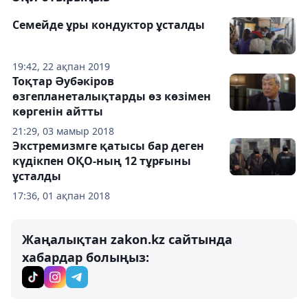
Семейде ұры кондуктор ұсталды
19:42, 22 ақпан 2019
Тоқтар Әубәкіров
өзгепланеталықтарды өз көзімен
көргенін айтты
21:29, 03 мамыр 2018
Экстремизмге қатысы бар деген
күдікпен ОҚО-ның 12 тұрғыны
ұсталды
17:36, 01 ақпан 2018
Жаңалықтан zakon.kz сайтында
хабардар болыңыз: