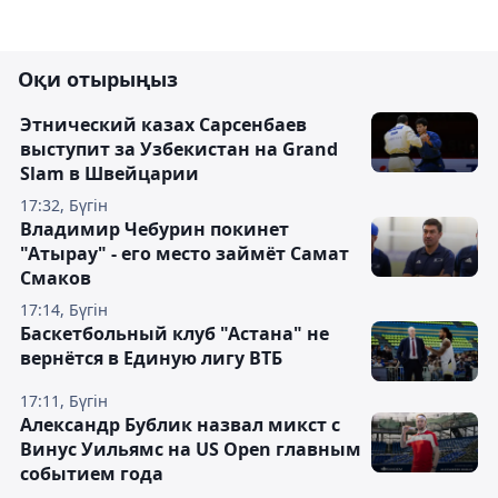
Оқи отырыңыз
Этнический казах Сарсенбаев
выступит за Узбекистан на Grand
Slam в Швейцарии
17:32, Бүгін
Владимир Чебурин покинет
"Атырау" - его место займёт Самат
Смаков
17:14, Бүгін
Баскетбольный клуб "Астана" не
вернётся в Единую лигу ВТБ
17:11, Бүгін
Александр Бублик назвал микст с
Винус Уильямс на US Open главным
событием года