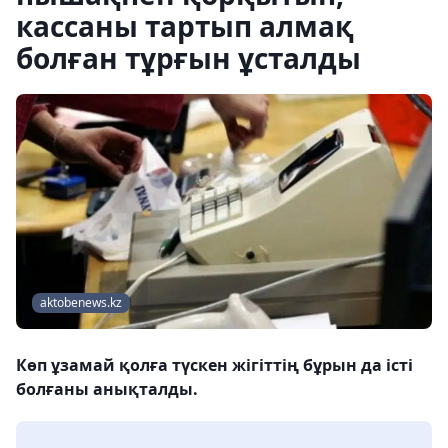
кассаны тартып алмақ
болған тұрғын ұсталды
aktobenews.kz
Көп ұзамай қолға түскен жігіттің бұрын да істі
болғаны анықталды.