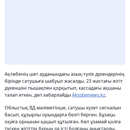
Ақтөбенің шет ауданындағы азық-түлік дүкендерінің
бірінде сатушыға шабуыл жасалды. 23 жастағы жігіт
дүкеншіні пышақпен қорқытып, кассадағы ақшаны
талап еткен, деп хабарлайды
Aktobenews.kz
.
Облыстық ІІД мәліметінше, сатушы күзет сигналын
басып, құзырлы орындарға белгі берген. Бұзақы
оқиға орнынан қашып құтылған. Көп ұзамай қолға
түскен жігіттің бұрын да істі болғаны анықталды.