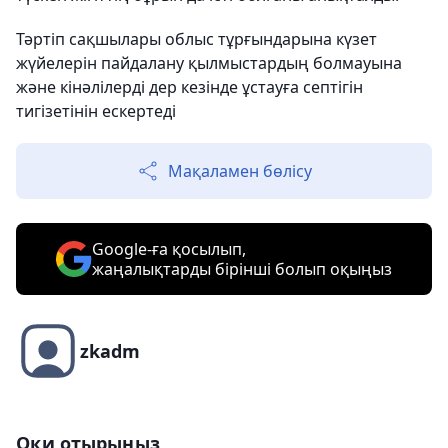
Тәртіп сақшылары облыс тұрғындарына күзет
жүйелерін пайдалану қылмыстардың болмауына
және кінәлілерді дер кезінде ұстауға септігін
тигізетінін ескертеді
Мақаламен бөлісу
Google-ға қосылып,
жаңалықтарды бірінші болып оқыңыз
zkadm
Оқи отырыңыз