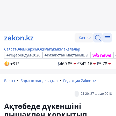
Қаз
Саясат
Әлем
Қаржы
Оқиға
Құқық
Мақалалар
#Референдум-2026
#Қазақстан мақтанышы
+31°
$
469.85
€
542.16
₽
5.78
Басты
Барлық жаңалықтар
Редакция Zakon.kz
21:20, 27 шілде 2018
Ақтөбеде дүкеншіні
пышақпен қорқытып,