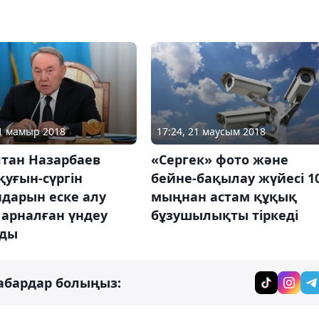
31 мамыр 2018
17:24, 21 маусым 2018
лтан Назарбаев
«Сергек» фото және
қуғын-сүргін
бейне-бақылау жүйесі 1
дарын еске алу
мыңнан астам құқық
 арналған үндеу
бұзушылықты тіркеді
ды
абардар болыңыз: