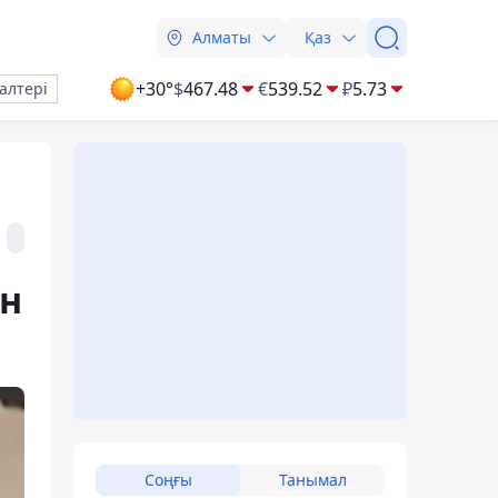
Алматы
Қаз
+30°
$
467.48
€
539.52
₽
5.73
алтері
ін
Соңғы
Танымал