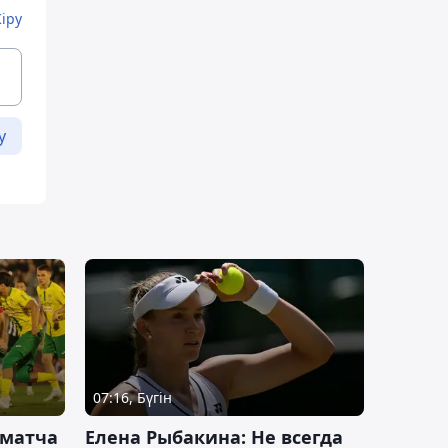
Кіру
у
07:16, Бүгін
 матча
Елена Рыбакина: Не всегда