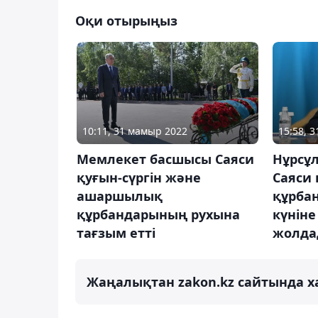
Оқи отырыңыз
10:11, 31 мамыр 2022
15:58, 
Мемлекет басшысы Саяси
Нұрсұ
қуғын-сүргін және
Саяси 
ашаршылық
құрбан
құрбандарының рухына
күніне
тағзым етті
жолда
Жаңалықтан zakon.kz сайтында х