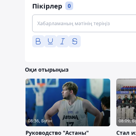
Пікірлер
0
Оқи отырыңыз
08:36, Бүгін
08:09, Б
Руководство "Астаны"
Стал и