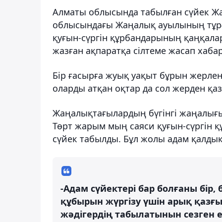
Алматы облысында табылған сүйек Жан
облысындағы Жаңалық ауылының тұрғ
қуғын-сүргін құрбандарының қаңқала
жазған ақпаратқа сілтеме жасап хаба
Бір ғасырға жуық уақыт бұрын жерлен
оларды атқан оқтар да сол жерден қа
Жаңалықтағылардың бүгінгі жаңалығы 
Төрт жарым мың саяси қуғын-сүргін қ
сүйек табылды. Бұл жолы адам қалдық
-Адам сүйектері бар болғаны бір,
құбырын жүргізу үшін арық қазғы
жәдігердің табылатынын сезген е