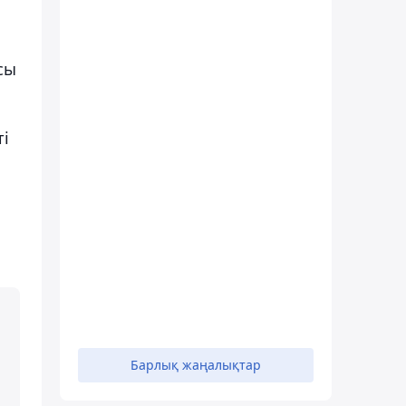
сы
ті
Барлық жаңалықтар