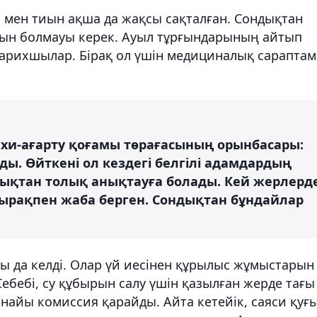
сі мен тиын ақша да жақсы сақталған. Сондықтан
 қиын болмауы керек. Ауыл тұрғындарының айтып
тарихшылар. Бірақ ол үшін медициналық сараптам
ихи-ағарту қоғамы төрағасының орынбасары:
ды. Өйткені ол кездегі белгілі адамдардың
ондықтан толық анықтауға болады. Кей жерлерд
пырақпен жаба берген. Сондықтан бұндайлар
ы да келді. Олар үй иесінен құрылыс жұмыстарын
ебебі, су құбырын салу үшін қазылған жерде тағы
арнайы комиссия қарайды. Айта кетейік, саяси қуғ