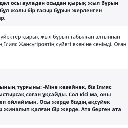
 дәл осы ауладан осыдан қырық жыл бұрын
бұл жолы бір ғасыр бұрын жерленген
р.
сүйектер қырық жыл бұрын табылған алтыннан
 Ілияс Жансүгіровтің сүйегі екеніне сенімді. Оған
ның тұрғыны: -Міне көзәйнек, біз Ілияс
ыстырсақ соған ұқсайды. Сол кісі ма, оны
еп ойлаймын. Осы жерде біздің ақсүйек
 жиналып қалған бір жерде. Ата берген ата