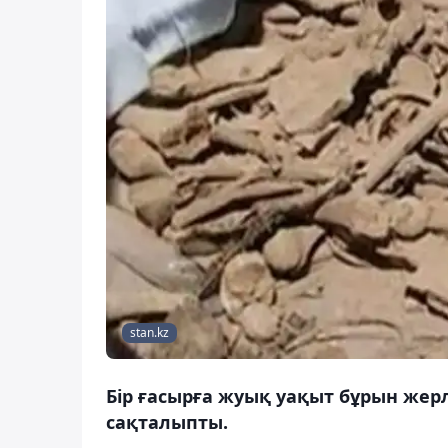
stan.kz
Бір ғасырға жуық уақыт бұрын жер
сақталыпты.