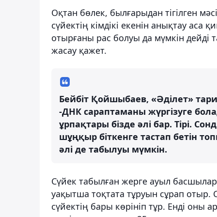
Оқтан бөлек, былғарыдан тігілген мә
сүйектің кімдікі екенін анықтау аса
отырғаны рас болуы да мүмкін дейді 
жасау қажет.
Бейбіт Қойшыбаев, «Әділет» тар
-ДНК сараптаманы жүргізуге бола
ұрпақтары бізде әлі бар. Тірі. С
шұңқыр біткенге тастап бетін то
әлі де табылуы мүмкін.
Сүйек табылған жерге ауыл басшылар
уақытша тоқтата тұруын сұрап отыр. С
сүйектің бары көрініп тұр. Енді оны 