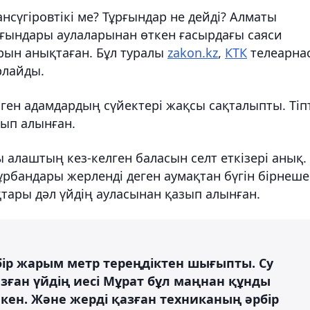
сүгіровтікі ме? Тұрғындар не дейді? Алматы
ындары аулаларынан өткен ғасырдағы саяси
рын анықтаған. Бұл туралы
zakon.kz
,
КТК
телеарна
рлайды.
ген адамдардың сүйектері жақсы сақталыпты. Тіп
зып алынған.
алаштың кез-келген баласын селт еткізері анық.
ұрбандары жерленді деген аумақтан бүгін бірнеше
тары дәл үйдің ауласынан қазып алынған.
 бір жарым метр тереңдіктен шығыпты. Су
зған үйдің иесі Мұрат бұл маңнан құнды
кен. Және жерді қазған техниканың әрбір