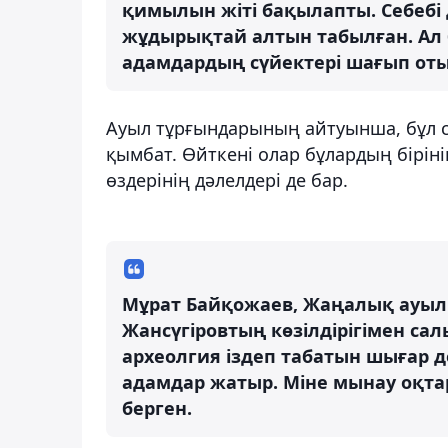
қимылын жіті бақылапты. Себебі
жұдырықтай алтын табылған. Ал 
адамдардың сүйектері шағып оты
Ауыл тұрғындарының айтуынша, бұл 
қымбат. Өйткені олар бұлардың бірінің
өздерінің дәлелдері де бар.
Мұрат Байқожаев, Жаңалық ауылы
Жансүгіровтың көзілдірігімен сал
археолгия іздеп табатын шығар д
адамдар жатыр. Міне мынау оқтар
берген.