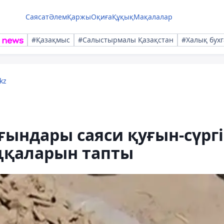
Саясат
Әлем
Қаржы
Оқиға
Құқық
Мақалалар
#Қазақмыс
#Салыстырмалы Қазақстан
#Халық бухг
kz
ындары саяси қуғын-сүрг
ңқаларын тапты