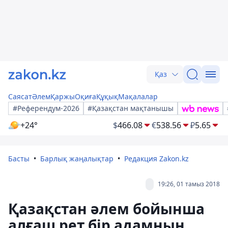
Қаз
Саясат
Әлем
Қаржы
Оқиға
Құқық
Мақалалар
#Референдум-2026
#Қазақстан мақтанышы
+24°
$
466.08
€
538.56
₽
5.65
Басты
Барлық жаңалықтар
Редакция Zakon.kz
19:26, 01 тамыз 2018
Қазақстан әлем бойынша
алғаш рет бір адамның