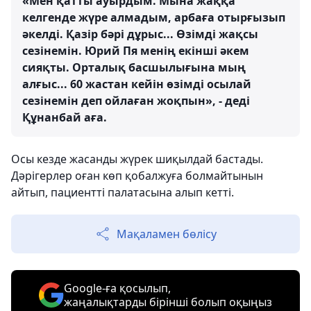
«Мен қатты ауырдым. Мына жаққа
келгенде жүре алмадым, арбаға отырғызып
әкелді. Қазір бәрі дұрыс... Өзімді жақсы
сезінемін. Юрий Пя менің екінші әкем
сияқты. Орталық басшылығына мың
алғыс... 60 жастан кейін өзімді осылай
сезінемін деп ойлаған жоқпын», - деді
Құнанбай аға.
Осы кезде жасанды жүрек шиқылдай бастады.
Дәрігерлер оған көп қобалжуға болмайтынын
айтып, пациентті палатасына алып кетті.
Мақаламен бөлісу
Google-ға қосылып,
жаңалықтарды бірінші болып оқыңыз