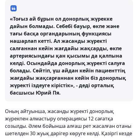
«Тоғыз ай бұрын ол донорлық жүрекке
дайын болмады. Себебі бауыр, өкпе және
тағы басқа органдарының функциясы
нашарлап кетті. Ал жасанды жүректі
салғаннан кейін жағдайы жақсарды, өкпе
артериясындағы қан қысымы да қалпына
келді. Осындайда донорлық жүректі салуға
болады. Сөйтіп, үш айдан кейін пациенттің
жағдайы жақсарғаннан кейін біз донорлық
жүректі іздеуге кірістік», - деді орталық
басшысы Юрий Пя.
Оның айтуынша, жасанды жүректі донорлық
жүрекпен алмастыру операциясы 12 сағатқа
созылды. Әлем бойынша алғаш рет жасалған отаны
шетелден 30 жуық дәрігер көруге келді. Қазіргі кезде