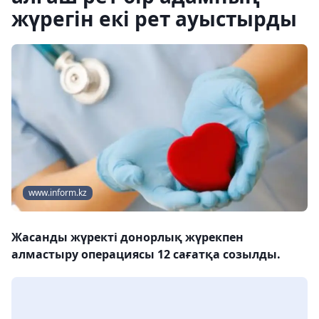
жүрегін екі рет ауыстырды
www.inform.kz
Жасанды жүректі донорлық жүрекпен
алмастыру операциясы 12 сағатқа созылды.