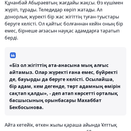
Құнанбай Абыраевтың жағдайы жақсы. Өз күшімен
жүріп, тұрады. Теледидар көріп жатады. Ал
донорлық жүректі бір жас жігіттің туған-туыстары
беруге келісті. Ол қайтыс болғаннан кейін оның бір
емес, бірнеше ағзасын науқас адамдарға таратып
берді.
«Біз ол жігіттің ата-анасына мың алғыс
айтамыз. Олар жүректі ғана емес, бүйректі
де, бауырды да беруге келісті. Осылайша,
бір адам, кем дегенде, төрт адамның өмірін
сақтап қалды», - деп атап көрсетті орталық
басшысының орынбасары Маxаббат
Бекбосынова.
Айта кетейік, өткен жылы қараша айында Ұлттық