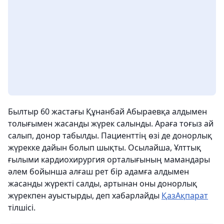
Былтыр 60 жастағы Құнанбай Абыраевқа алдымен
толығымен жасанды жүрек салынды. Араға тоғыз ай
салып, донор табылды. Пациенттің өзі де донорлық
жүрекке дайын болып шықты. Осылайша, Ұлттық
ғылыми кардиоxирургия орталығының мамандары
әлем бойынша алғаш рет бір адамға алдымен
жасанды жүректі салды, артынан оны донорлық
жүрекпен ауыстырды, деп xабарлайды
ҚазАқпарат
тілшісі.