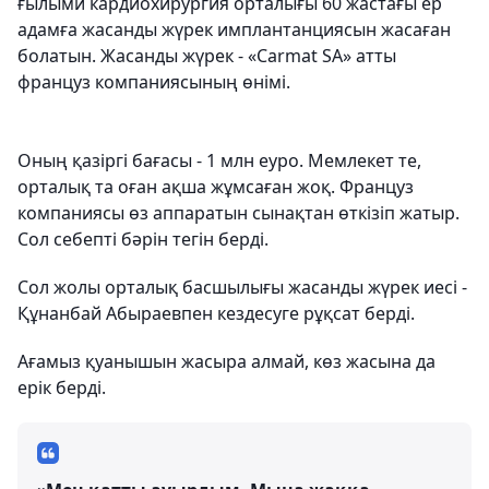
ғылыми кардиоxирургия орталығы 60 жастағы ер
адамға жасанды жүрек имплантанциясын жасаған
болатын. Жасанды жүрек - «Carmat SA» атты
француз компаниясының өнімі.
Оның қазіргі бағасы - 1 млн еуро. Мемлекет те,
орталық та оған ақша жұмсаған жоқ. Француз
компаниясы өз аппаратын сынақтан өткізіп жатыр.
Сол себепті бәрін тегін берді.
Сол жолы орталық басшылығы жасанды жүрек иесі -
Құнанбай Абыраевпен кездесуге рұқсат берді.
Ағамыз қуанышын жасыра алмай, көз жасына да
ерік берді.