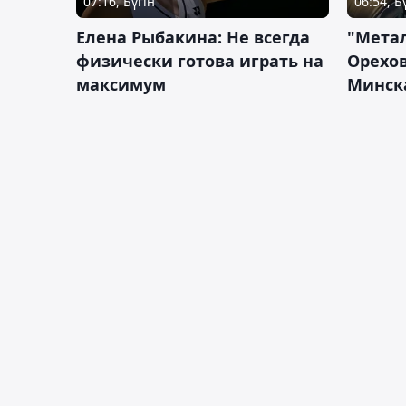
07:16, Бүгін
06:54, Б
Елена Рыбакина: Не всегда
"Мета
физически готова играть на
Орехов
максимум
Минск