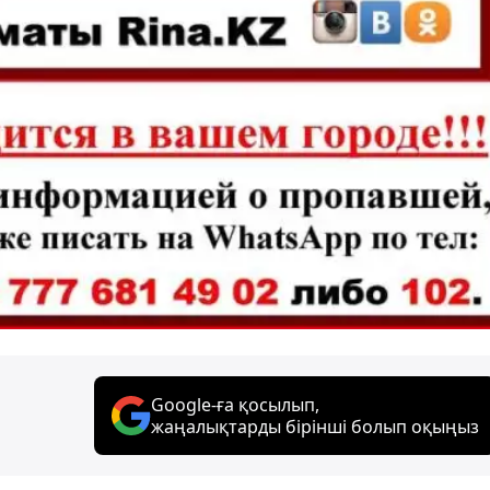
Google-ға қосылып,
жаңалықтарды бірінші болып оқыңыз