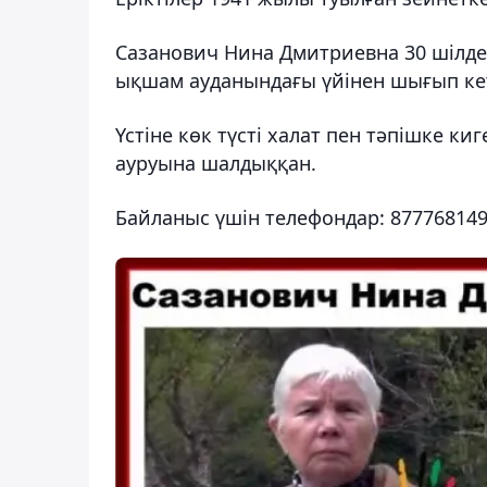
Сазанович Нина Дмитриевна 30 шілде
ықшам ауданындағы үйінен шығып кет
Үстіне көк түсті халат пен тәпішке ки
ауруына шалдыққан.
Байланыс үшін телефондар: 877768149