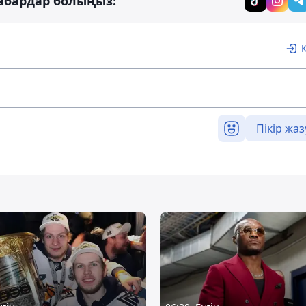
абардар болыңыз:
Пікір жаз