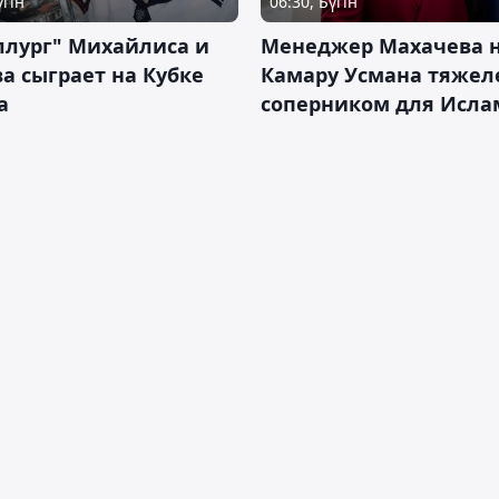
үгін
06:30, Бүгін
ллург" Михайлиса и
Менеджер Махачева 
а сыграет на Кубке
Камару Усмана тяже
а
соперником для Исла