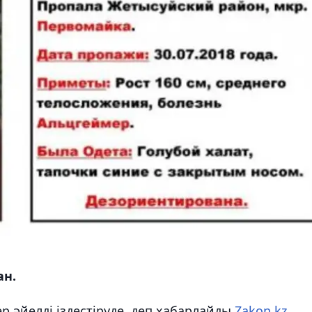
ан.
р әйелді іздестіруде, деп хабарлайды
Zakon.kz.