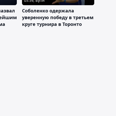
05:59, Бүгін
назвал
Соболенко одержала
лейшим
уверенную победу в третьем
ма
круге турнира в Торонто