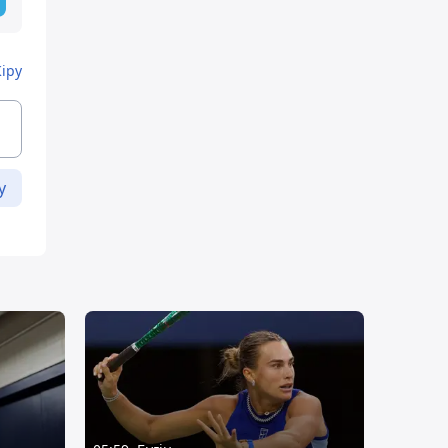
Кіру
у