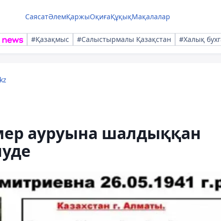
Саясат
Әлем
Қаржы
Оқиға
Құқық
Мақалалар
#Қазақмыс
#Салыстырмалы Қазақстан
#Халық бухг
kz
мер ауруына шалдыққан
луде