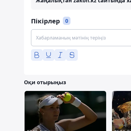
Жаңалықтан zakon.kz сайтында х
Пікірлер
0
Оқи отырыңыз