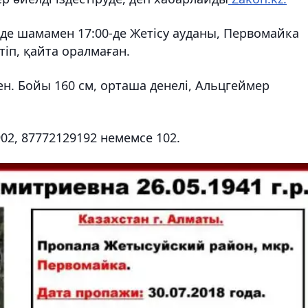
де шамамен 17:00-де Жетісу ауданы, Первомайка
іп, қайта оралмаған.
ген. Бойы 160 см, орташа денелі, Альцгеймер
02, 87772129192 немемсе 102.