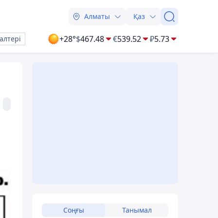
Алматы
Қаз
+28°
$
467.48
€
539.52
₽
5.73
алтері
Соңғы
Танымал