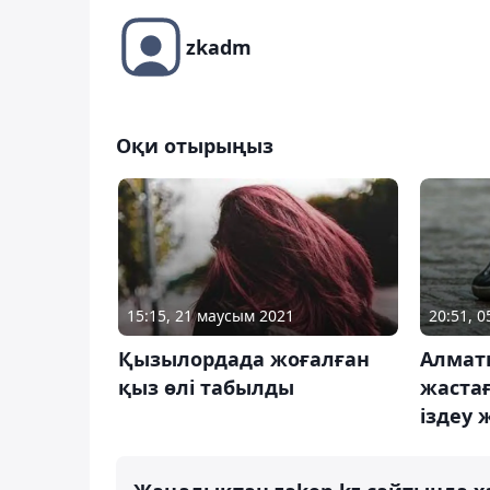
zkadm
Оқи отырыңыз
15:15, 21 маусым 2021
20:51, 
Қызылордада жоғалған
Алмат
қыз өлі табылды
жаста
іздеу