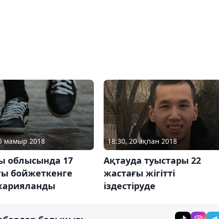
05 мамыр 2018
18:30, 20 ақпан 2018
ы облысында 17
Ақтауда туыстары 22
ғы бойжеткенге
жастағы жігітті
 жарияланды
іздестіруде