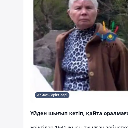
Алматы еріктілері
Үйден шығып кетіп, қайта оралмағ
Еріктілер 1941 жылы туылған зейнетке