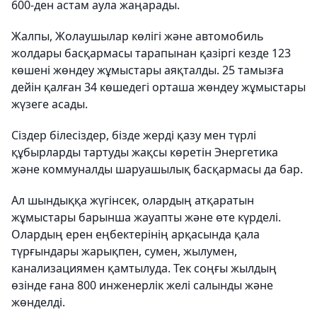
600-ден астам аула жаңарады.
Жалпы, Жолаушылар көлігі және автомобиль
жолдары басқармасы тарапынан қазіргі кезде 123
көшені жөндеу жұмыстары аяқталды. 25 тамызға
дейін қалған 34 көшедегі орташа жөндеу жұмыстары
жүзеге асады.
Сіздер білесіздер, бізде жерді қазу мен түрлі
құбырларды тартуды жақсы көретін Энергетика
және коммуналды шаруашылық басқармасы да бар.
Ал шындыққа жүгінсек, олардың атқаратын
жұмыстары барынша жауапты және өте күрделі.
Олардың ерен еңбектерінің арқасында қала
түрғындары жарықпен, сумен, жылумен,
канализациямен қамтылуда. Тек соңғы жылдың
өзінде ғана 800 инженерлік желі салынды және
жөнделді.