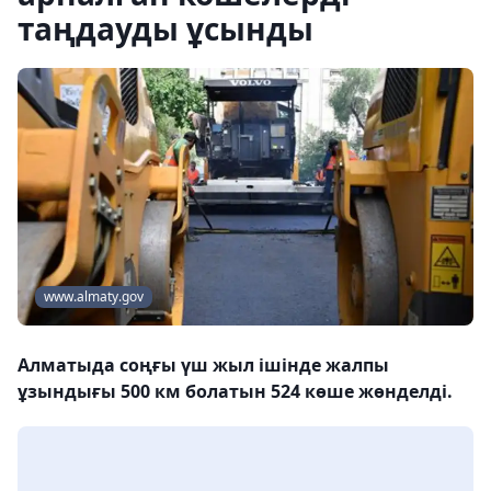
таңдауды ұсынды
www.almaty.gov
Алматыда соңғы үш жыл ішінде жалпы
ұзындығы 500 км болатын 524 көше жөнделді.