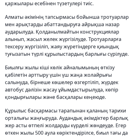
қаржылары есебінен түзетулері тиіс.
Алматы әкімінің тапсырмасы бойынша тротуарлар
мен арықтарды абаттандыруға айрықша назар
аударылуда. Қолданылмайтын конструкциялар
алынып, жасыл желек жүргізілуде. Тротуарларға
тексеру жүргізіліп, жаяу жүретіндерге қиындық
туғызатын түрлі құрылыстардың барлығы сүрілуде.
Биылғы жылы кіші көлік айналымының өткізу
қабілетін арттыру үшін үш жаңа жолайрығы
салынуда, бірнеше көшелер өзгертіліп, жүрдек
автобус дәлізін жасау ұйымдастырылуда, көпір
қондырғылары және басқалары кеңеюде.
Құрылыс басқармасы тарапынан қаланың тарихи
орталығы жаңғыруда. Аудандық әкімдіктер барлық
жер асты өтпелі жолдарды күрделі жөндеуде. Егер
өткен жылы 500 аула көріктендірілсе, биыл тағы да