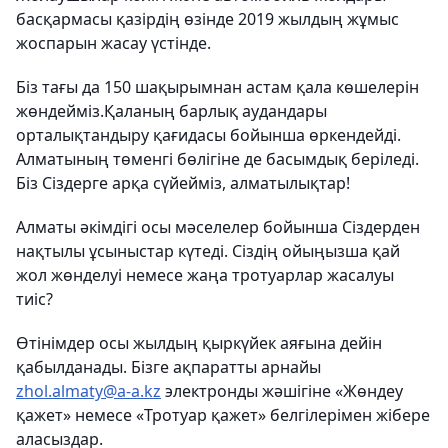
басқармасы қазірдің өзінде 2019 жылдың жұмыс
жоспарын жасау үстінде.
Біз тағы да 150 шақырымнан астам қала көшелерін
жөндейміз.Қаланың барлық аудандары
орталықтандыру қағидасы бойынша өркендейді.
Алматының төменгі бөлігіне де басымдық беріледі.
Біз Сіздерге арқа сүйейміз, алматылықтар!
Алматы әкімдігі осы мәселелер бойынша Сіздерден
нақтылы ұсыныстар күтеді. Сіздің ойыңызша қай
жол жөнделуі немесе жаңа тротуарлар жасалуы
тиіс?
Өтінімдер осы жылдың қыркүйек аяғына дейін
қабылданады. Бізге ақпаратты арнайы
zhol.almaty@a-a.kz
электронды жәшігіне «Жөндеу
қажет» немесе «Тротуар қажет» белгілерімен жібере
аласыздар.