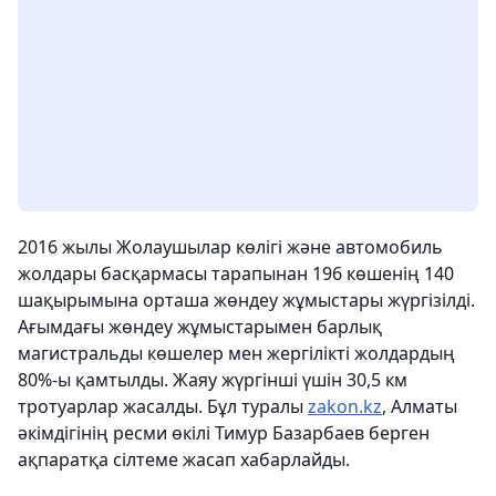
2016 жылы Жолаушылар көлігі және автомобиль
жолдары басқармасы тарапынан 196 көшенің 140
шақырымына орташа жөндеу жұмыстары жүргізілді.
Ағымдағы жөндеу жұмыстарымен барлық
магистральды көшелер мен жергілікті жолдардың
80%-ы қамтылды. Жаяу жүргінші үшін 30,5 км
тротуарлар жасалды. Бұл туралы
zakon.kz
, Алматы
әкімдігінің ресми өкілі Тимур Базарбаев берген
ақпаратқа сілтеме жасап хабарлайды.