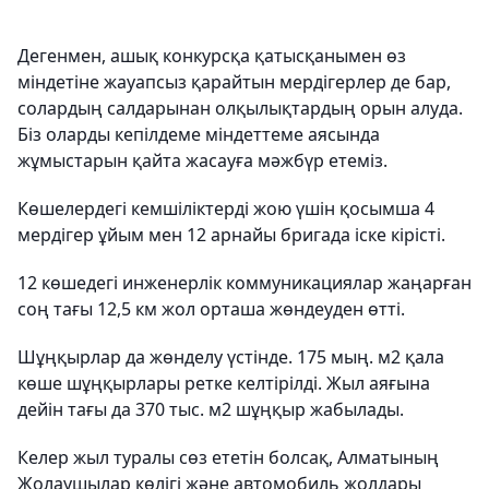
Дегенмен, ашық конкурсқа қатысқанымен өз
міндетіне жауапсыз қарайтын мердігерлер де бар,
солардың салдарынан олқылықтардың орын алуда.
Біз оларды кепілдеме міндеттеме аясында
жұмыстарын қайта жасауға мәжбүр етеміз.
Көшелердегі кемшіліктерді жою үшін қосымша 4
мердігер ұйым мен 12 арнайы бригада іске кірісті.
12 көшедегі инженерлік коммуникациялар жаңарған
соң тағы 12,5 км жол орташа жөндеуден өтті.
Шұңқырлар да жөнделу үстінде. 175 мың. м2 қала
көше шұңқырлары ретке келтірілді. Жыл аяғына
дейін тағы да 370 тыс. м2 шұңқыр жабылады.
Келер жыл туралы сөз ететін болсақ, Алматының
Жолаушылар көлігі және автомобиль жолдары