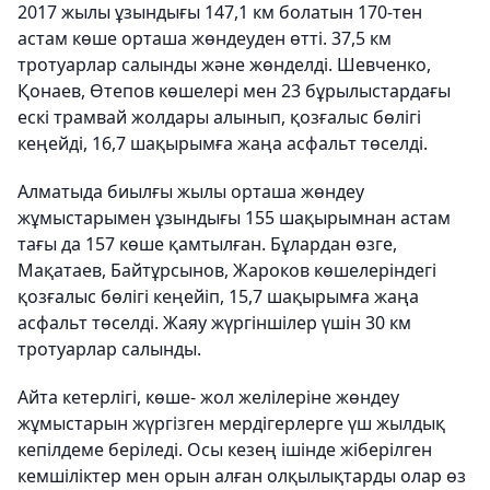
2017 жылы ұзындығы 147,1 км болатын 170-тен
астам көше орташа жөндеуден өтті. 37,5 км
тротуарлар салынды және жөнделді. Шевченко,
Қонаев, Өтепов көшелері мен 23 бұрылыстардағы
ескі трамвай жолдары алынып, қозғалыс бөлігі
кеңейді, 16,7 шақырымға жаңа асфальт төселді.
Алматыда биылғы жылы орташа жөндеу
жұмыстарымен ұзындығы 155 шақырымнан астам
тағы да 157 көше қамтылған. Бұлардан өзге,
Мақатаев, Байтұрсынов, Жароков көшелеріндегі
қозғалыс бөлігі кеңейіп, 15,7 шақырымға жаңа
асфальт төселді. Жаяу жүргіншілер үшін 30 км
тротуарлар салынды.
Айта кетерлігі, көше- жол желілеріне жөндеу
жұмыстарын жүргізген мердігерлерге үш жылдық
кепілдеме беріледі. Осы кезең ішінде жіберілген
кемшіліктер мен орын алған олқылықтарды олар өз