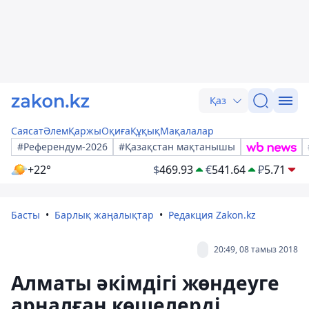
Қаз
Саясат
Әлем
Қаржы
Оқиға
Құқық
Мақалалар
#Референдум-2026
#Қазақстан мақтанышы
+22°
$
469.93
€
541.64
₽
5.71
Басты
Барлық жаңалықтар
Редакция Zakon.kz
20:49, 08 тамыз 2018
Алматы әкімдігі жөндеуге
арналған көшелерді