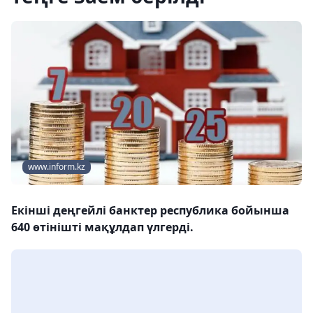
www.inform.kz
Екінші деңгейлі банктер республика бойынша
640 өтінішті мақұлдап үлгерді.