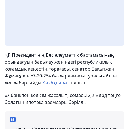
ҚР Президентінің Бес әлеуметтік бастамасының
орындалуын бақылау жөніндегі республикалық
қоғамдық кеңестің төрағасы, сенатор Бақытжан
Жұмағұлов «7-20-25» бағдарламасы туралы айтты,
деп хабарлайды
ҚазАқпарат
тілшісі.
«7 банкпен келісім жасалып, сомасы 2,2 млрд теңге
болатын ипотека заемдары берілді.