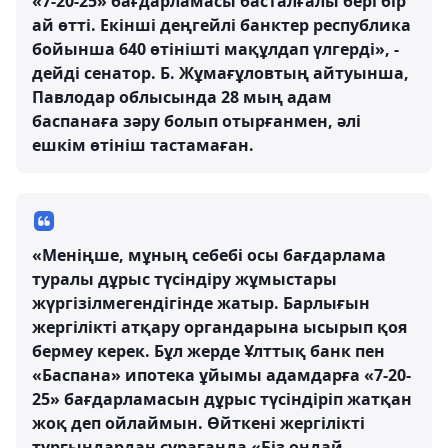
«7-20-25» бағдарламасы басталғалы бері бір
ай өтті. Екінші деңгейлі банктер республика
бойынша 640 өтінішті мақұлдап үлгерді», -
дейді сенатор. Б. Жұмағұловтың айтуынша,
Павлодар облысында 28 мың адам
баспанаға зәру болып отырғанмен, әлі
ешкім өтініш тастамаған.
«Меніңше, мұның себебі осы бағдарлама
туралы дұрыс түсіндіру жұмыстары
жүргізілмегендігінде жатыр. Барлығын
жергілікті атқару органдарына ысырып қоя
бермеу керек. Бұл жерде Ұлттық банк пен
«Баспана» ипотека ұйымы адамдарға «7-20-
25» бағдарламасын дұрыс түсіндіріп жатқан
жоқ деп ойлаймын. Өйткені жергілікті
тұрғындардан сұрағанда «Біз ондай