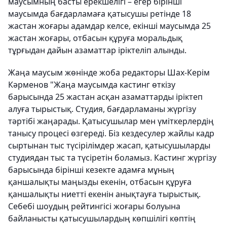
маусымның басты ерекшелігі – егер бірінші
маусымда бағдарламаға қатысушы ретінде 18
жастан жоғары адамдар келсе, екінші маусымда 25
жастан жоғары, отбасын құруға моральдық
тұрғыдан дайын азаматтар іріктеліп алынды.
Жаңа маусым жөнінде жоба редакторы Шах-Керім
Кәрменов "Жаңа маусымда кастинг өткізу
барысында 25 жастан асқан азаматтарды іріктеп
алуға тырыстық. Студия, бағдарламаны жүргізу
тәртібі жаңарады. Қатысушылар мен үміткерлердің
танысу процесі өзгереді. Біз кездесулер жайлы кадр
сыртынан тыс түсірілімдер жасап, қатысушыларды
студиядан тыс та түсіретін боламыз. Кастинг жүргізу
барысында бірінші кезекте адамға мұның
қаншалықты маңызды екенін, отбасын құруға
қаншалықты ниетті екенін анықтауға тырыстық.
Себебі шоудың рейтингісі жоғары болуына
байланысты қатысушылардың көпшілігі көптің