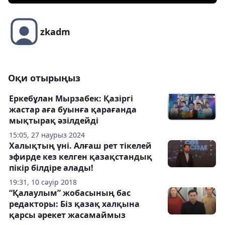
zkadm
Оқи отырыңыз
Еркебұлан Мырзабек: Қазіргі
жастар аға буынға қарағанда
мықтырақ әзілдейді
15:05, 27 наурыз 2024
Халықтың үні. Алғаш рет тікелей
эфирде кез келген қазақстандық
пікір білдіре алады!
19:31, 10 сәуір 2018
“Қалаулым” жобасының бас
редакторы: Біз қазақ халқына
қарсы әрекет жасамаймыз