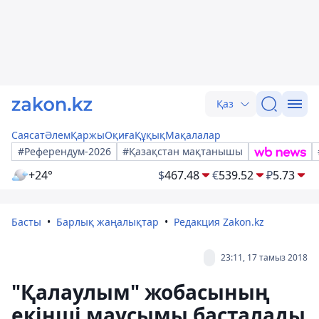
Қаз
Саясат
Әлем
Қаржы
Оқиға
Құқық
Мақалалар
#Референдум-2026
#Қазақстан мақтанышы
+24°
$
467.48
€
539.52
₽
5.73
Басты
Барлық жаңалықтар
Редакция Zakon.kz
23:11, 17 тамыз 2018
"Қалаулым" жобасының
екінші маусымы басталады