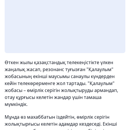
Өткен жылы қазақстандық телекеңістікте үлкен
жаңалық жасап, резонанс туғызған "Қалаулым"
жобасының екінші маусымы санаулы күндерден
кейін телекөрерменге жол тартады. "Қалаулым"
жобасы – өмірлік серігін жолықтыруды армандап,
отау құрғысы келетін жандар үшін тамаша
мүмкіндік.
Мұнда өз махаббатын іздейтін, өмірлік серігін
жолықтырғысы келетін адамдар кездеседі. Екінші