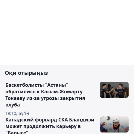
Оқи отырыңыз
Баскетболисты "Астаны"
обратились к Касым-Жомарту
Токаеву из-за угрозы закрытия
клуба
19:10, Бүгін
Канадский форвард СКА Бландизи
может продолжить карьеру в
"Барысе"