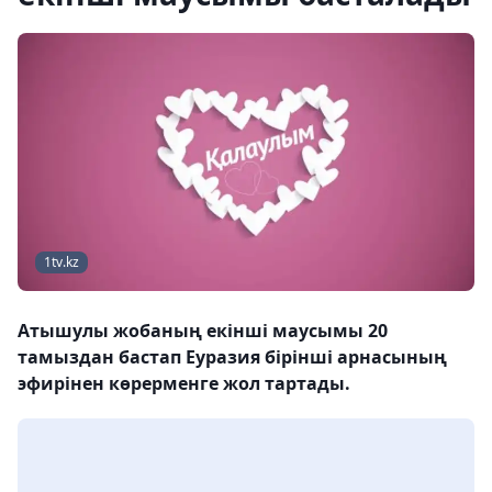
1tv.kz
Атышулы жобаның екінші маусымы 20
тамыздан бастап Еуразия бірінші арнасының
эфирінен көрерменге жол тартады.