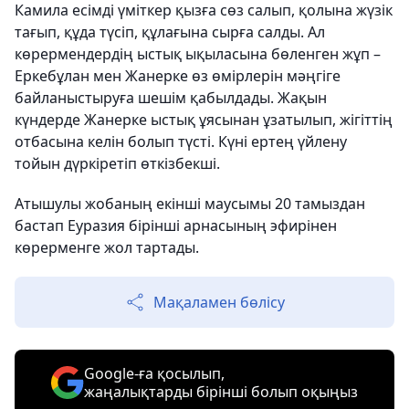
Камила есімді үміткер қызға сөз салып, қолына жүзік
тағып, құда түсіп, құлағына сырға салды. Ал
көрермендердің ыстық ықыласына бөленген жұп –
Еркебұлан мен Жанерке өз өмірлерін мәңгіге
байланыстыруға шешім қабылдады. Жақын
күндерде Жанерке ыстық ұясынан ұзатылып, жігіттің
отбасына келін болып түсті. Күні ертең үйлену
тойын дүркіретіп өткізбекші.
Атышулы жобаның екінші маусымы 20 тамыздан
бастап Еуразия бірінші арнасының эфирінен
көрерменге жол тартады.
Мақаламен бөлісу
Google-ға қосылып,
жаңалықтарды бірінші болып оқыңыз