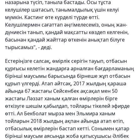
назарына түсіп, таныла бастады. Осы тұста
келушілер шатасып, танымалдылық үшін келуі
мүмкін. Кастинг өте күрделі түрде өтті.
Келушілермен сағаттап әңгімелесеміз, оның жан-
дүниесін танып, қандай мақсатты көздеп келгенін,
басынан қандай жайттар өткенін анықтап білуге
тырысамыз", - деді.
Естеріңізге салсақ, өмірлік серігін тауып, отбасын
құрғысы келетін жандарға арналған бағдарламаның
бірінші маусымы барысында бірнеше жұп отбасын
құрып үлгерді. Атап айтсақ, 2017 жылдың қараша
айында 67 жастағы Сейсенбек ақсақал мен 50
жастағы Ләззат ханым қалған өмірлерін бірге
өткізуге шешім қабылдап, тойлары тікелей эфирде
өтті. Ал Бекболат мырза мен Эльмира ханым
тойларын 2018 жылдың ақпан айында атап өтіп,
отбасылық өмірлерін бастап кетті. Сонымен қатар
бірінші маусым аясында жоба қатысушысы Әлібек