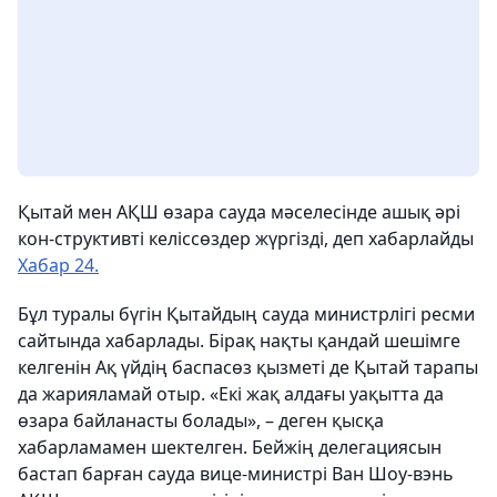
Қытай мен АҚШ өзара сауда мәселесінде ашық әрі
кон-структивті келіссөздер жүргізді, деп хабарлайды
Хабар 24.
Бұл туралы бүгін Қытайдың сауда министрлігі ресми
сайтында хабарлады. Бірақ нақты қандай шешімге
келгенін Ақ үйдің баспасөз қызметі де Қытай тарапы
да жарияламай отыр. «Екі жақ алдағы уақытта да
өзара байланасты болады», – деген қысқа
хабарламамен шектелген. Бейжің делегациясын
бастап барған сауда вице-министрі Ван Шоу-вэнь