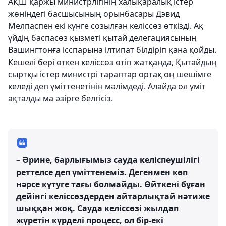
АҚШ қаржы министрлігінің халықаралық істер
жөніндегі басшысының орынбасары Дэвид
Мелпаспен екі күнге созылған келіссөз өткізді. Ақ
үйдің баспасөз қызметі қытай делегациясының
Вашингтонға ісспарына ілтипат білдіріп қана қойды.
Кешелі бері өткен келіссөз өтіп жатқанда, Қытайдың
сыртқы істер министрі тараптар ортақ оң шешімге
келеді деп үміттенетінін мәлімдеді. Алайда ол үміт
ақталды ма әзірге белгісіз.
– Әрине, барлығымыз сауда келіспеушілігі
реттелсе деп үміттенеміз. Дегенмен көп
нәрсе күтуге тағы болмайды. Өйткені бұған
дейінгі келіссөздерден айтарлықтай нәтиже
шыққан жоқ. Сауда келіссөзі жылдап
жүретін күрделі процесс, ол бір-екі