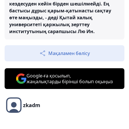
кездесуден кейін бірден шешілмейді. Ең
бастысы дұрыс қарым-қатынасты сақтау
өте маңызды, - деді Қытай халық
университеті қаржылық зерттеу
институтының сарапшысы Лю Ин.
Мақаламен бөлісу
Google-ға қосылып,
жаңалықтарды бірінші болып оқыңыз
zkadm