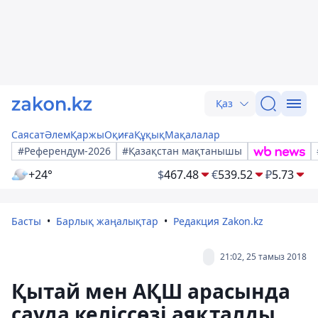
Қаз
Саясат
Әлем
Қаржы
Оқиға
Құқық
Мақалалар
#Референдум-2026
#Қазақстан мақтанышы
+24°
$
467.48
€
539.52
₽
5.73
Басты
Барлық жаңалықтар
Редакция Zakon.kz
21:02, 25 тамыз 2018
Қытай мен АҚШ арасында
сауда келіссөзі аяқталды