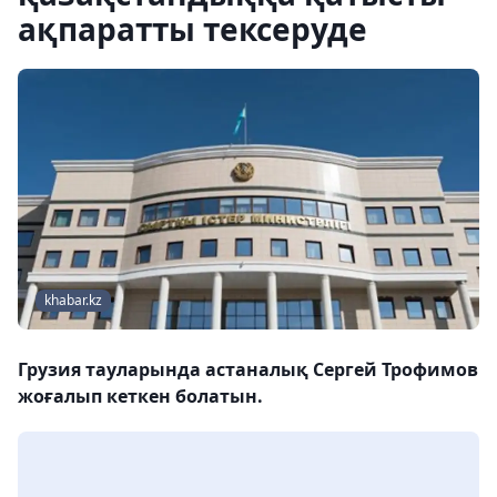
ақпаратты тексеруде
khabar.kz
Грузия тауларында астаналық Сергей Трофимов
жоғалып кеткен болатын.