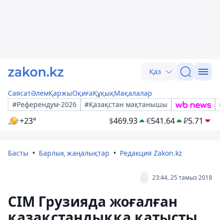
Қаз
Саясат
Әлем
Қаржы
Оқиға
Құқық
Мақалалар
#Референдум-2026
#Қазақстан мақтанышы
+23°
$
469.93
€
541.64
₽
5.71
Басты
Барлық жаңалықтар
Редакция Zakon.kz
23:44, 25 тамыз 2018
СІМ Грузияда жоғалған
қазақстандыққа қатысты