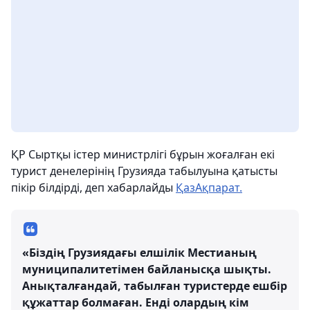
ҚР Сыртқы істер министрлігі бұрын жоғалған екі
турист денелерінің Грузияда табылуына қатысты
пікір білдірді, деп хабарлайды
ҚазАқпарат.
«Біздің Грузиядағы елшілік Местианың
муниципалитетімен байланысқа шықты.
Анықталғандай, табылған туристерде ешбір
құжаттар болмаған. Енді олардың кім