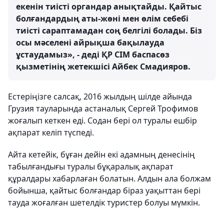
екенін тиісті органдар анықтайды. Қайтыс
болғандардың аты-жөні мен өлім себебі
тиісті сараптамадан соң белгілі болады. Біз
осы мәселені айрықша бақылауда
ұстаудамыз», - деді ҚР СІМ баспасөз
қызметінің жетекшісі Айбек Смадияров.
Естеріңізге салсақ, 2016 жылдың шілде айында
Грузия тауларында астаналық Сергей Трофимов
жоғалып кеткен еді. Содан бері ол туралы ешбір
ақпарат келіп түспеді.
Айта кетейік, бұған дейін екі адамның денесінің
табылғандығы туралы бұқаралық ақпарат
құралдары хабарлаған болатын. Алдын ала болжам
бойынша, қайтыс болғандар біраз уақыттан бері
тауда жоғалған шетелдік туристер болуы мүмкін.