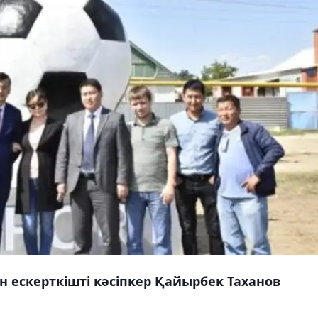
тын ескерткішті кәсіпкер Қайырбек Таханов