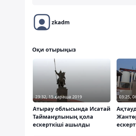
zkadm
Оқи отырыңыз
23:32, 15 қараша 2019
03:25, 
Атырау облысында Исатай
Ақтау
Тайманұлының қола
Жантө
ескерткіші ашылды
ескер