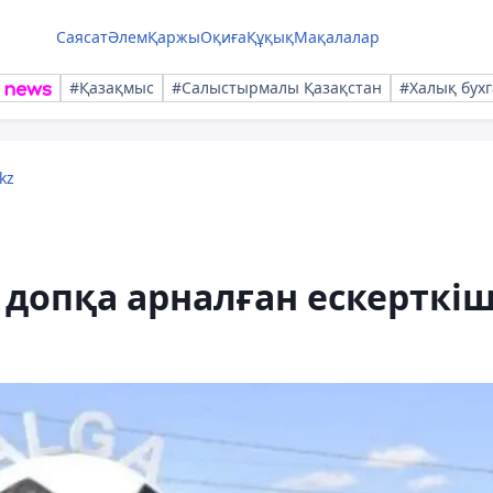
Саясат
Әлем
Қаржы
Оқиға
Құқық
Мақалалар
#Қазақмыс
#Салыстырмалы Қазақстан
#Халық бухг
kz
 допқа арналған ескерткі