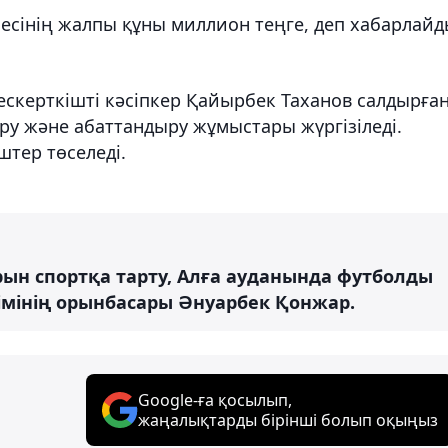
есінің жалпы құны миллион теңге, деп хабарлай
н ескерткішті кәсіпкер Қайырбек Таханов салдырған
ру және абаттандыру жұмыстары жүргізіледі.
тер төселеді.
ын спортқа тарту, Алға ауданында футболды
імінің орынбасары Әнуарбек Қонжар.
Google-ға қосылып,
жаңалықтарды бірінші болып оқыңыз