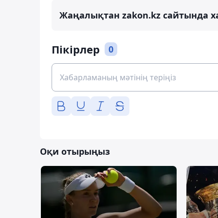
Жаңалықтан zakon.kz сайтында х
Пікірлер
0
Оқи отырыңыз