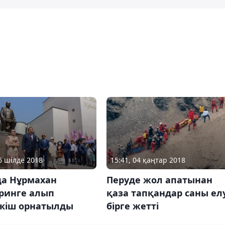
06 шілде 2018
15:41, 04 қаңтар 2018
да Нұрмахан
Перуде жол апатынан
ринге алып
қаза тапқандар саны ел
ткіш орнатылды
бірге жетті