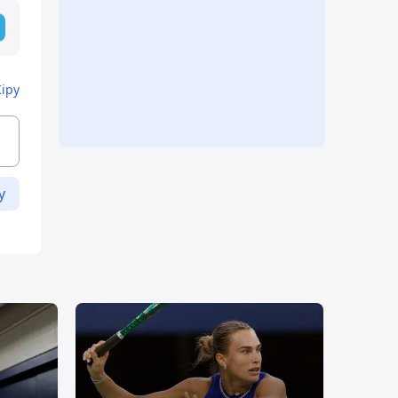
Кіру
у