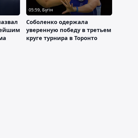
05:59, Бүгін
назвал
Соболенко одержала
лейшим
уверенную победу в третьем
ма
круге турнира в Торонто