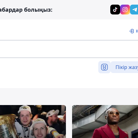
абардар болыңыз:
Пікір жаз