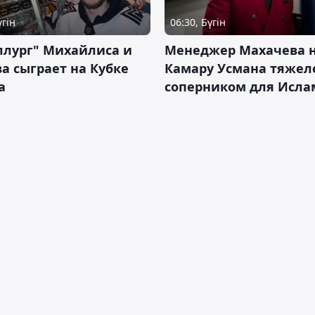
үгін
06:30, Бүгін
ллург" Михайлиса и
Менеджер Махачева 
а сыграет на Кубке
Камару Усмана тяже
а
соперником для Исла