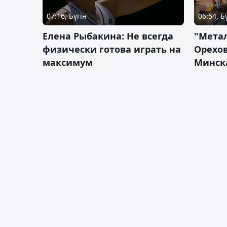
07:16, Бүгін
06:54, Б
Елена Рыбакина: Не всегда
"Мета
физически готова играть на
Орехов
максимум
Минск