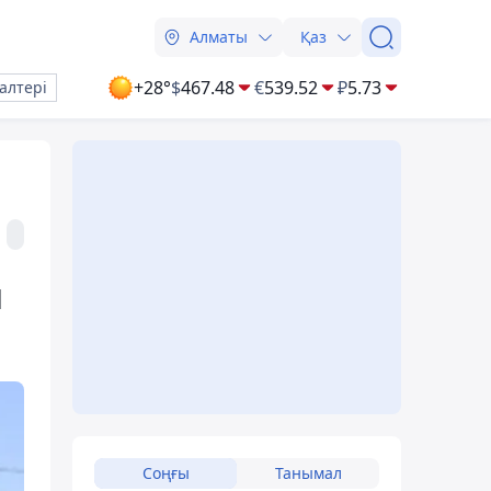
Алматы
Қаз
+28°
$
467.48
€
539.52
₽
5.73
алтері
ш
Соңғы
Танымал