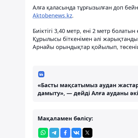
Алға қаласында тұрғызылған доп бейн
Aktobenews.kz
.
Биіктігі 3,40 метр, ені 2 метр болаты
Құрылысы біткенімен әлі жарықтанды
Арнайы орындықтар қойылып, төсеніш
«Басты мақсатымыз аудан жастар
дамыту», — дейді Алға ауданы әк
Мақаламен бөлісу: