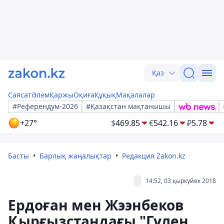
Қаз
Саясат
Әлем
Қаржы
Оқиға
Құқық
Мақалалар
#Референдум-2026
#Қазақстан мақтанышы
+27°
$
469.85
€
542.16
₽
5.78
Басты
Барлық жаңалықтар
Редакция Zakon.kz
14:52, 03 қыркүйек 2018
Ердоған мен Жээнбеков
Қырғызстандағы "Гүлен