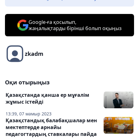
Google-ға қосылып,
жаңалықтарды бірінші болып оқыңыз
zkadm
Оқи отырыңыз
Қазақстанда қанша ер мұғалім
жұмыс істейді
13:39, 07 мамыр 2023
Қазақстандық балабақшалар мен
мектептерде арнайы
педагогтардың ставкалары пайда