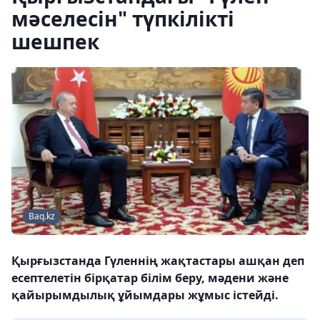
мәселесін" түпкілікті
шешпек
Baq.kz
Қырғызстанда Гүленнің жақтастары ашқан деп
есептелетін бірқатар білім беру, мәдени және
қайырымдылық ұйымдары жұмыс істейді.