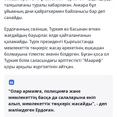
талқылағаны туралы хабарлаған. Анкара бұл
ұйымның діни қайраткермен байланысы бар деп
санайды.
Ердоғанның сөзінше, Түркия өз басынан өткен
жағдайдың бауырлас елде қайталанғанын
қаламайды. Түрік президенті Қырғызстанда
мемлекеттік төңкеріс жасау әрекетінің ешқашан
болмауына тілектес екенін білдірген. Бұған қоса ол
Түркия білім саласындағы әріптестікті "Маариф"
қоры арқылы жүргізетінін айтқан.
"Олар армияға, полицияға және
мемлекеттің басқа да салаларына еніп
алып, мемлекеттік төңкеріс жасайды", - деп
мәлімдеген Ердоған.