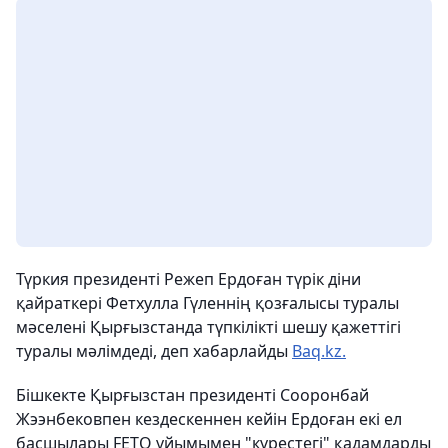
Түркия президенті Режеп Ердоған түрік діни
қайраткері Фетхулла Гүленнің қозғалысы туралы
мәселені Қырғызстанда түпкілікті шешу қажеттігі
туралы мәлімдеді, деп хабарлайды
Baq.kz.
Бішкекте Қырғызстан президенті Сооронбай
Жээнбековпен кездескеннен кейін Ердоған екі ел
басшылары FETO ұйымымен "күрестегі" қадамдарды