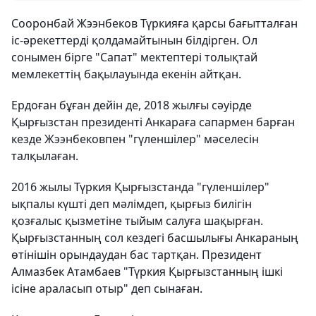
Сооронбай Жээнбеков Түркияға қарсы бағытталған
іс-әрекеттерді қолдамайтынын білдірген. Ол
сонымен бірге "Сапат" мектептері толықтай
мемлекеттің бақылауында екенін айтқан.
Ердоған бұған дейін де, 2018 жылғы сәуірде
Қырғызстан президенті Анкараға сапармен барған
кезде Жээнбековпен "гүленшілер" мәселесін
талқылаған.
2016 жылы Түркия Қырғызстанда "гүленшілер"
ықпалы күшті деп мәлімдеп, қырғыз билігін
қозғалыс қызметіне тыйым салуға шақырған.
Қырғызстанның сол кездегі басшылығы Анкараның
өтінішін орындаудан бас тартқан. Президент
Алмазбек Атамбаев "Түркия Қырғызстанның ішкі
ісіне араласып отыр" деп сынаған.