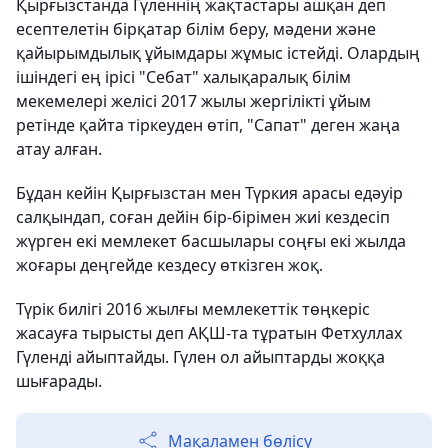
Қырғызстанда Гүленнің жақтастары ашқан деп
есептелетін бірқатар білім беру, мәдени және
қайырымдылық ұйымдары жұмыс істейді. Олардың
ішіндегі ең ірісі "Себат" халықаралық білім
мекемелері желісі 2017 жылы жергілікті ұйым
ретінде қайта тіркеуден өтіп, "Сапат" деген жаңа
атау алған.
Бұдан кейін Қырғызстан мен Түркия арасы едәуір
салқындап, соған дейін бір-бірімен жиі кездесіп
жүрген екі мемлекет басшылары соңғы екі жылда
жоғары деңгейде кездесу өткізген жоқ.
Түрік билігі 2016 жылғы мемлекеттік төңкеріс
жасауға тырысты деп АҚШ-та тұратын Фетхуллах
Гүленді айыптайды. Гүлен ол айыптарды жоққа
шығарады.
Мақаламен бөлісу