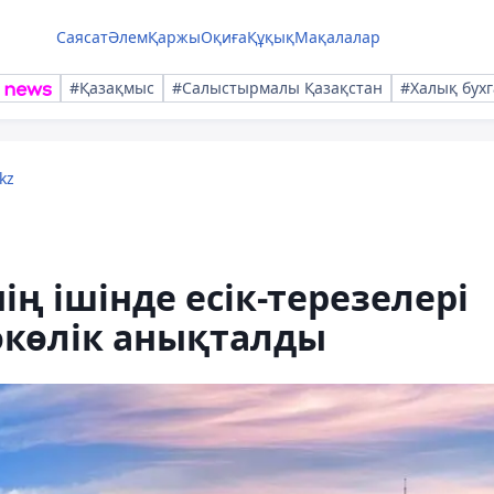
Саясат
Әлем
Қаржы
Оқиға
Құқық
Мақалалар
#Қазақмыс
#Салыстырмалы Қазақстан
#Халық бухг
kz
ің ішінде есік-терезелері
окөлік анықталды