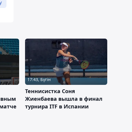
у
17:43, Бүгін
Теннисистка Соня
ивным
Жиенбаева вышла в финал
 матче
турнира ITF в Испании