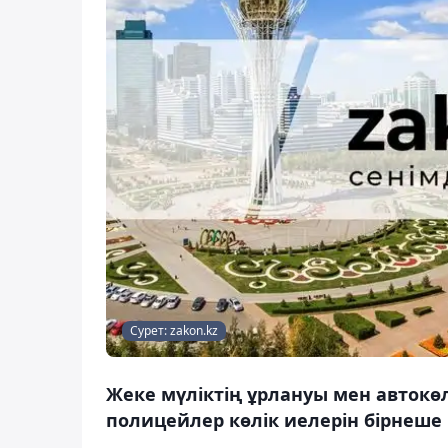
Сурет: zakon.kz
Жеке мүліктің ұрлануы мен автокө
полицейлер көлік иелерін бірнеш