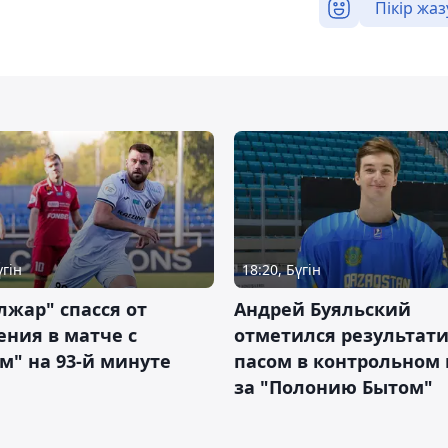
Пікір жаз
үгін
18:20, Бүгін
жар" спасся от
Андрей Буяльский
ния в матче с
отметился результат
м" на 93-й минуте
пасом в контрольном
за "Полонию Бытом"