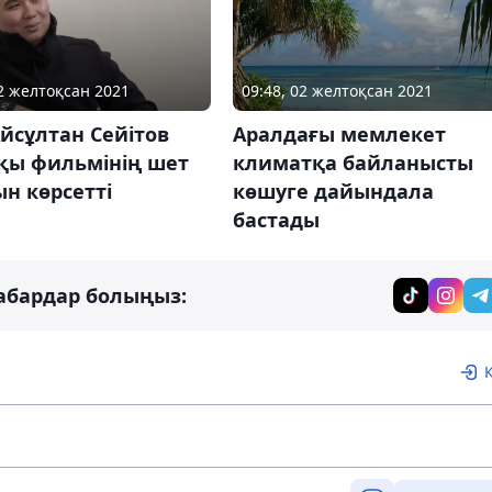
09:48, 02 желтоқсан 2021
02 желтоқсан 2021
Аралдағы мемлекет
йсұлтан Сейітов
климатқа байланысты
қы фильмінің шет
көшуге дайындала
н көрсетті
бастады
абардар болыңыз: