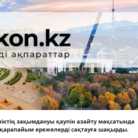
ліктің зақымдануы қаупін азайту мақсатында
е қарапайым ережелерді сақтауға шақырды.