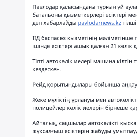
Павлодар қаласындағы тұрғын үй аул
батальоны қызметкерлері есіктері ме
деп хабарлайды
pavlodarnews.kz
тілшіс
ІІД баспасөз қызметінің мәліметінше 
ішінде есіктері ашық қалған 21 көлік 
Тіпті автокөлік иелері машина кілтін
кездескен.
Рейд қорытындылары бойынша аңқау к
Жеке мүліктің ұрлануы мен автокөлік
полицейлер көлік иелерін бірнеше қ
Айталық, сақшылар автокөлікті қысқа
жүксалғыш есіктерін жабуды ұмытпау