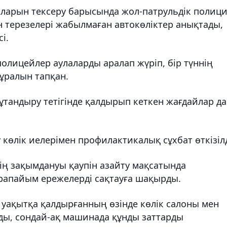
аларын тексеру барысында жол-патрульдік полиц
н терезелері жабылмаған автокөліктер анықтады,
і.
полицейлер аулаларды аралап жүріп, бір түннің
құралын тапқан.
 тұтандыру тетігінде қалдырып кеткен жағдайлар да
өлік иелерімен профилактикалық сұхбат өткізілд
тің зақымдануы қаупін азайту мақсатында
арапайым ережелерді сақтауға шақырды.
 уақытқа қалдырғанның өзінде көлік салоны мен
ды, сондай-ақ машинада құнды заттарды