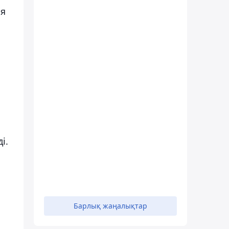
ия
і.
Барлық жаңалықтар