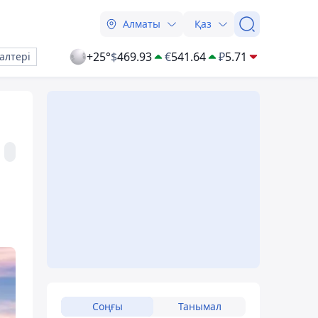
Алматы
Қаз
+25°
$
469.93
€
541.64
₽
5.71
алтері
Соңғы
Танымал