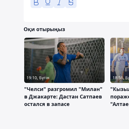
Оқи отырыңыз
19:10, Бүгін
18:56, Б
"Челси" разгромил "Милан"
"Кызыл
в Джакарте: Дастан Сатпаев
пораже
остался в запасе
"Алтае