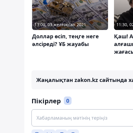
13:00, 03 желтоқсан 2021
11:30, 
Доллар өсіп, теңге неге
Қаш! А
әлсіреді? ҰБ жауабы
алғаш
жағасы
Жаңалықтан zakon.kz сайтында х
Пікірлер
0