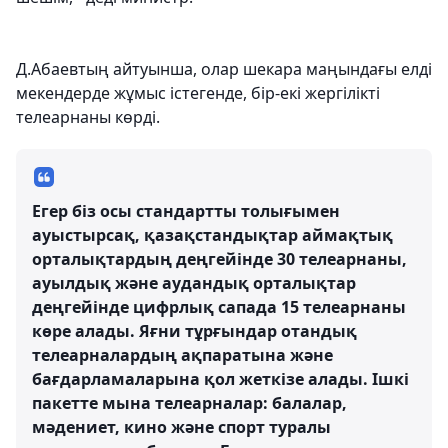
Д.Абаевтың айтуынша, олар шекара маңындағы елді
мекендерде жұмыс істегенде, бір-екі жергілікті
телеарнаны көрді.
Егер біз осы стандартты толығымен
ауыстырсақ, қазақстандықтар аймақтық
орталықтардың деңгейінде 30 телеарнаны,
ауылдық және аудандық орталықтар
деңгейінде цифрлық сапада 15 телеарнаны
көре алады. Яғни тұрғындар отандық
телеарналардың ақпаратына және
бағдарламаларына қол жеткізе алады. Ішкі
пакетте мына телеарналар: балалар,
мәдениет, кино және спорт туралы