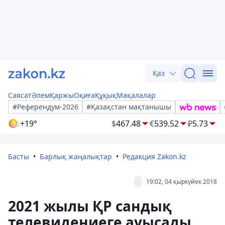
Қаз
Саясат
Әлем
Қаржы
Оқиға
Құқық
Мақалалар
#Референдум-2026
#Қазақстан мақтанышы
+19°
$
467.48
€
539.52
₽
5.73
Басты
Барлық жаңалықтар
Редакция Zakon.kz
19:02, 04 қыркүйек 2018
2021 жылы ҚР сандық
телевидениеге ауысады