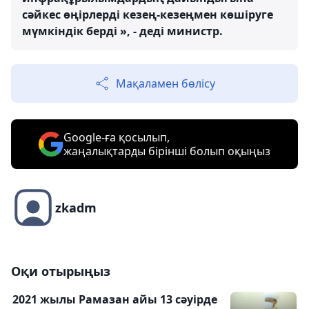
сәйкес өңірлерді кезең-кезеңмен көшіруге
мүмкіндік берді », - деді министр.
Мақаламен бөлісу
Google-ға қосылып,
жаңалықтарды бірінші болып оқыңыз
zkadm
Оқи отырыңыз
2021 жылы Рамазан айы 13 сәуірде