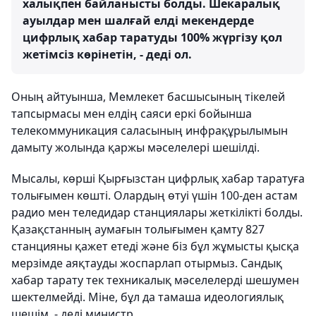
халықпен байланысты болды. Шекаралық
ауылдар мен шалғай елді мекендерде
цифрлық хабар таратуды 100% жүргізу қол
жетімсіз көрінетін, - деді ол.
Оның айтуынша, Мемлекет басшысының тікелей
тапсырмасы мен елдің саяси еркі бойынша
телекоммуникация саласының инфрақұрылымын
дамыту жолында қаржы мәселелері шешілді.
Мысалы, көрші Қырғызстан цифрлық хабар таратуға
толығымен көшті. Олардың өтуі үшін 100-ден астам
радио мен теледидар станциялары жеткілікті болды.
Қазақстанның аумағын толығымен қамту 827
станцияны қажет етеді және біз бұл жұмысты қысқа
мерзімде аяқтауды жоспарлап отырмыз. Сандық
хабар тарату тек техникалық мәселелерді шешумен
шектелмейді. Міне, бұл да тамаша идеологиялық
шешім, - деді министр.