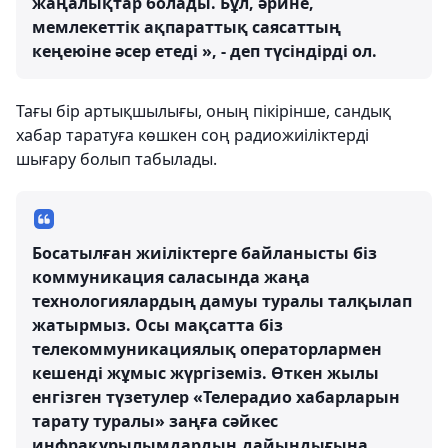
жаңалықтар болады. Бұл, әрине,
мемлекеттік ақпараттық саясаттың
кеңеюіне әсер етеді », - деп түсіндірді ол.
Тағы бір артықшылығы, оның пікірінше, сандық
хабар таратуға көшкен соң радиожиіліктерді
шығару болып табылады.
Босатылған жиіліктерге байланысты біз
коммуникация саласында жаңа
технологиялардың дамуы туралы талқылап
жатырмыз. Осы мақсатта біз
телекоммуникациялық операторлармен
кешенді жұмыс жүргіземіз. Өткен жылы
енгізген түзетулер «Телерадио хабарларын
тарату туралы» заңға сәйкес
инфрақұрылымдардың дайындығына