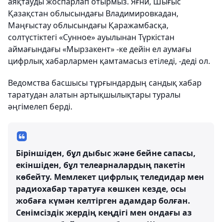
аяқтауды жоспарлап отырмыз. Яғни, Шығыс
Қазақстан облысындағы Владимировкадан,
Маңғыстау облысындағы Қаражамбасқа,
солтүстіктегі «Сунное» ауылынан Түркістан
аймағындағы «Мырзакент» -ке дейін ел аумағы
цифрлық хабарлармен қамтамасыз етіледі, -деді ол.
Ведомства басшысы тұрғындардың сандық хабар
таратудан алатын артықшылықтары туралы
әңгімелеп берді.
Біріншіден, бұл дыбыс және бейне сапасы,
екіншіден, бұл телеарналардың пакетін
көбейту. Мемлекет цифрлық теледидар мен
радиохабар таратуға көшкен кезде, осы
жобаға күмән келтірген адамдар болған.
Сенімсіздік жердің кеңдігі мен ондағы аз