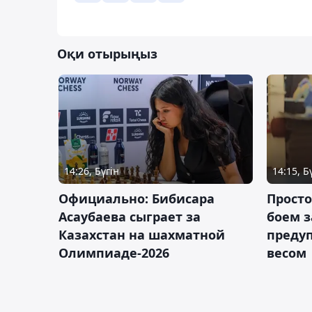
Оқи отырыңыз
14:26, Бүгін
14:15, Б
Официально: Бибисара
Просто
Асаубаева сыграет за
боем з
Казахстан на шахматной
предуп
Олимпиаде-2026
весом