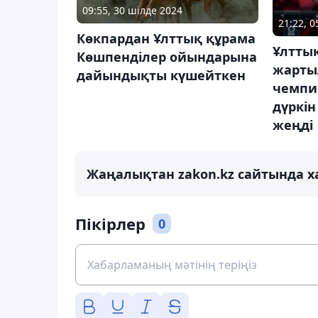
09:55, 30 шілде 2024
21:22, 
Көкпардан Ұлттық құрама
Ұлтты
Көшпенділер ойындарына
жарты
дайындықты күшейткен
чемпи
дүркін
жеңді
Жаңалықтан zakon.kz сайтында х
Пікірлер
0