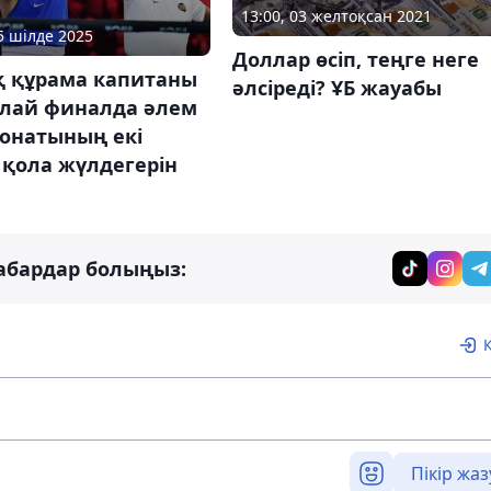
13:00, 03 желтоқсан 2021
05 шілде 2025
Доллар өсіп, теңге неге
қ құрама капитаны
әлсіреді? ҰБ жауабы
лай финалда әлем
онатының екі
 қола жүлдегерін
абардар болыңыз:
Пікір жаз