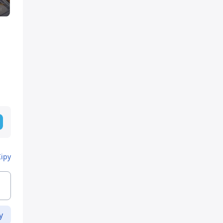
Кіру
у