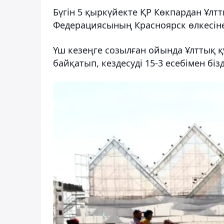
Бүгін 5 қыркүйекте ҚР Көкпардан Ұл
Федерациясының Красноярск өлкесіне
Үш кезеңге созылған ойында Ұлттық 
байқатып, кездесуді 15-3 есебімен біз