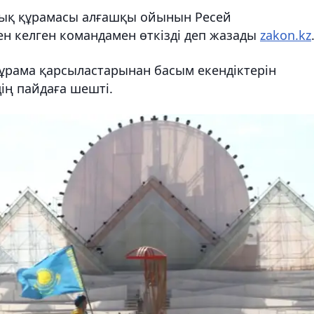
ттық құрамасы алғашқы ойынын Ресей
н келген командамен өткізді деп жазады
zakon.kz
құрама қарсыластарынан басым екендіктерін
дің пайдаға шешті.