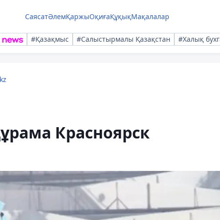
Саясат
Әлем
Қаржы
Оқиға
Құқық
Мақалалар
#Қазақмыс
#Салыстырмалы Қазақстан
#Халық бухг
kz
құрама Красноярск