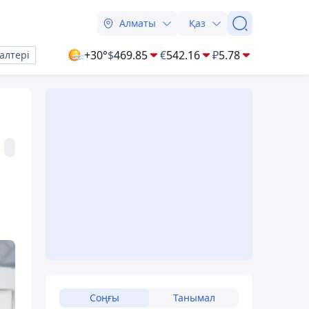
Алматы
Қаз
+30°
$
469.85
€
542.16
₽
5.78
алтері
Соңғы
Танымал