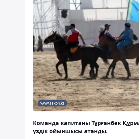
www.zakon.kz
Команда капитаны Тұрғанбек Құрма
үздік ойыншысы атанды.