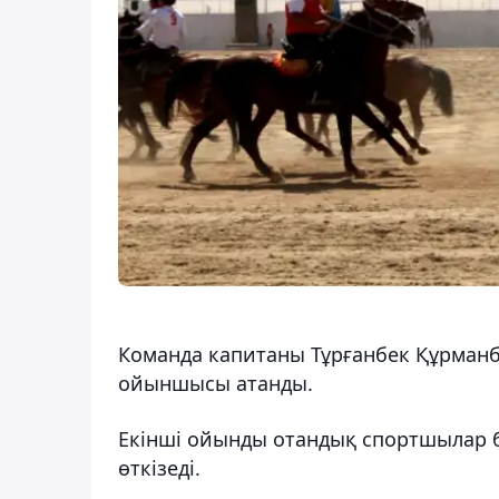
Команда капитаны Тұрғанбек Құрманбе
ойыншысы атанды.
Екінші ойынды отандық спортшылар 
өткізеді.