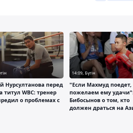
үгін
14:09, Бүгін
й Нурсултанова перед
"Если Махмуд поедет,
а титул WBC: тренер
пожелаем ему удачи"
редил о проблемах с
Бибосынов о том, кто
должен драться на Аз