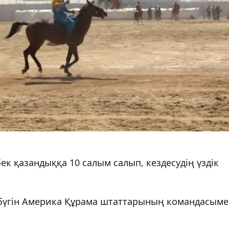
к қазандыққа 10 салым салып, кездесудің үздік
бүгін Америка Құрама штаттарының командасыме