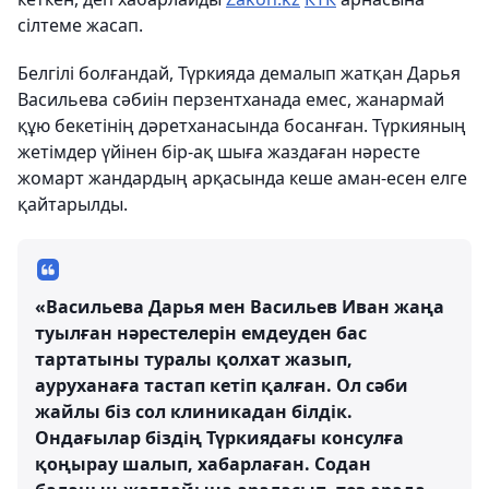
сілтеме жасап.
Белгілі болғандай, Түркияда демалып жатқан Дарья
Васильева сәбиін перзентханада емес, жанармай
құю бекетінің дәретханасында босанған. Түркияның
жетімдер үйінен бір-ақ шыға жаздаған нәресте
жомарт жандардың арқасында кеше аман-есен елге
қайтарылды.
«Васильева Дарья мен Васильев Иван жаңа
туылған нәрестелерін емдеуден бас
тартатыны туралы қолхат жазып,
ауруханаға тастап кетіп қалған. Ол сәби
жайлы біз сол клиникадан білдік.
Ондағылар біздің Түркиядағы консулға
қоңырау шалып, хабарлаған. Содан