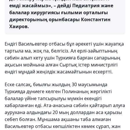
емді жасаймыз», – дейді Педиатрия және
балалар хирургиясы ғылыми орталығы
директорының орынбасары Константин
Хаиров.
Ендігі Васильевтер отбасы бұл әрекеті үшін жауапқа
тартыла ма, жоқ па, белгісіз. Ал ерлі-зайыптының
сәбиін алып кету үшін Түркияға барған сапарының
ақысын мойнына алған Сыртық істер министрлігі
ендігі мұндай жеңілдік жасамайтынын ескертті.
Еске салсақ, биылғы жылдың 30 маусымында
Түркияда дүниеге келген Полинаның жергілікті
балалар үйіне тапсырылуы мүмкін екендігі
хабарланған еді. Ата-анасына сәбиін қайтарып алуға
аурухана алдындағы 20 мың доллардан аса қарызы
себеп болған. Мұншама ақшаны таба алмаған
Васильевтер отбасы көпшіліктен көмек сұрап, жан