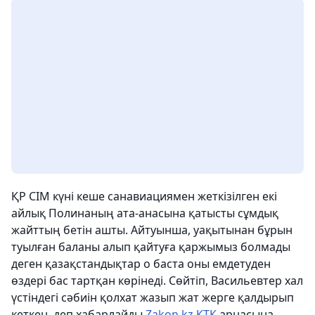
ҚР СІМ күні кеше санавиациямен жеткізілген екі
айлық Полинаның ата-анасына қатысты сұмдық
жайттың бетін ашты. Айтуынша, уақытынан бұрын
туылған баланы алып қайтуға қаржымыз болмады
деген қазақстандықтар о баста оны емдетуден
өздері бас тартқан көрінеді. Сөйтіп, Васильевтер хал
үстіндегі сәбиін қолхат жазып жат жерге қалдырып
кеткен, деп хабарлайды
Zakon.kz
КТК
арнасына