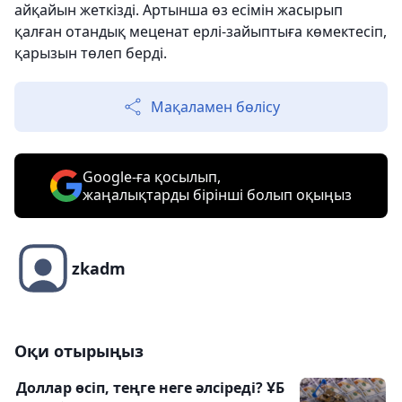
айқайын жеткізді. Артынша өз есімін жасырып
қалған отандық меценат ерлі-зайыптыға көмектесіп,
қарызын төлеп берді.
Мақаламен бөлісу
Google-ға қосылып,
жаңалықтарды бірінші болып оқыңыз
zkadm
Оқи отырыңыз
Доллар өсіп, теңге неге әлсіреді? ҰБ