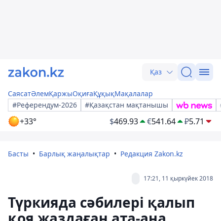
Қаз
Саясат
Әлем
Қаржы
Оқиға
Құқық
Мақалалар
#Референдум-2026
#Қазақстан мақтанышы
+33°
$
469.93
€
541.64
₽
5.71
Басты
Барлық жаңалықтар
Редакция Zakon.kz
17:21, 11 қыркүйек 2018
Түркияда сәбилері қалып
қоя жаздаған ата-ана