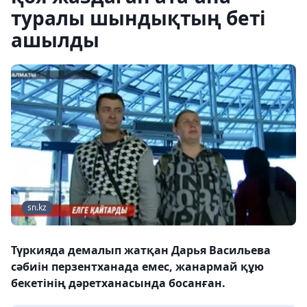
туралы шындықтың беті
ашылды
sn.kz
Түркияда демалып жатқан Дарья Васильева
сәбиін перзентханада емес, жанармай құю
бекетінің дәретханасында босанған.