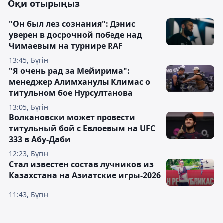
Оқи отырыңыз
"Он был лез сознания": Дэнис
уверен в досрочной победе над
Чимаевым на турнире RAF
13:45, Бүгін
"Я очень рад за Мейирима":
менеджер Алимханулы Климас о
титульном бое Нурсултанова
13:05, Бүгін
Волкановски может провести
титульный бой с Евлоевым на UFC
333 в Абу-Даби
12:23, Бүгін
Стал известен состав лучников из
Казахстана на Азиатские игры-2026
11:43, Бүгін