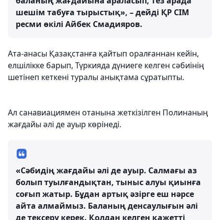
баланың жағдайына араласып, тез арада
шешім табуға тырыстық», – дейді ҚР СІМ
ресми өкілі Айбек Смадияров.
Ата-анасы Қазақстанға қайтып оралғаннан кейін,
елшілікке барып, Түркияда дүниеге келген сәбиінің
шетінеп кеткені туралы анықтама сұратыпты.
Ал санавиациямен отанына жеткізілген Полинаның
жағдайы әлі де ауыр көрінеді.
«Сәбидің жағдайы әлі де ауыр. Салмағы аз
болып туылғандықтан, тыныс алуы қиынға
соғып жатыр. Бұдан артық әзірге еш нәрсе
айта алмаймыз. Баланың денсаулығын әлі
де тексеру керек. Қолдан келген қажетті