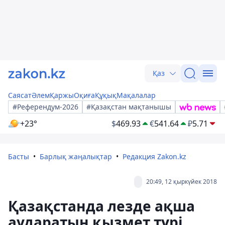
Қаз
Саясат
Әлем
Қаржы
Оқиға
Құқық
Мақалалар
#Референдум-2026
#Қазақстан мақтанышы
+23°
$
469.93
€
541.64
₽
5.71
Басты
Барлық жаңалықтар
Редакция Zakon.kz
20:49, 12 қыркүйек 2018
Қазақстанда лезде ақша
аударатын қызмет түрі