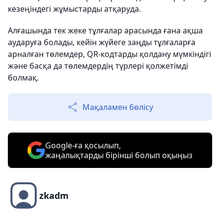
кезеңіндегі жұмыстарды атқаруда.
Алғашында тек жеке тұлғалар арасында ғана ақша
аударуға болады, кейін жүйеге заңды тұлғаларға
арналған төлемдер, QR-кодтарды қолдану мүмкіндігі
және басқа да төлемдердің түрлері қолжетімді
болмақ.
Мақаламен бөлісу
Google-ға қосылып,
жаңалықтарды бірінші болып оқыңыз
zkadm