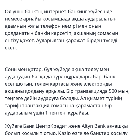
Ол үшін банктің интернет-банкинг жүйесінде
немесе арнайы қосымшада ақша аударылатын
адамның ұялы телефон нөмірі мен оның
қолданатын банкін көрсетіп, ақшаның сомасын
енгізу қажет. Аударылған қаражат бірден түседі
екен.
Сонымен қатар, бұл жүйеде ақша төлеу мен
аударудың басқа да түрлі құралдары бар: банк
есепшотын, төлем картасы және электронды
ақшаны қолдану арқылы. Бір транзакцияда 500 мың
теңгеге дейін аударуға болады. Ал қызмет түрінің
тарифі транзакция сомасына қарамастан бір
аударылым үшін 1 теңгені құрайды.
Жүйеге Банк ЦентрКредит және Altyn Bank алғашқы
болып қосылып отыр. Қазір өзге де банктер қосылу