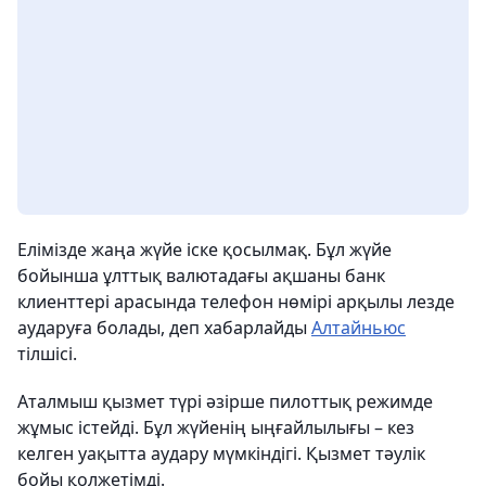
Елімізде жаңа жүйе іске қосылмақ. Бұл жүйе
бойынша ұлттық валютадағы ақшаны банк
клиенттері арасында телефон нөмірі арқылы лезде
аударуға болады, деп хабарлайды
Алтайньюс
тілшісі.
Аталмыш қызмет түрі әзірше пилоттық режимде
жұмыс істейді. Бұл жүйенің ыңғайлылығы – кез
келген уақытта аудару мүмкіндігі. Қызмет тәулік
бойы қолжетімді.