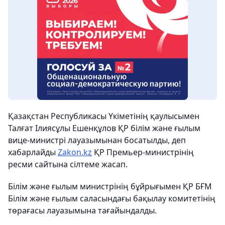
Қазақстан Республикасы Үкіметінің қаулысымен
Талғат Ілиясұлы Ешенқұлов ҚР білім және ғылым
вице-министрі лауазымынан босатылды, деп
хабарлайды
Zakon.kz
ҚР Премьер-министрінің
ресми сайтына сілтеме жасап.
Білім және ғылым министрінің бұйрығымен ҚР БҒМ
Білім және ғылым саласындағы бақылау комитетінің
төрағасы лауазымына тағайындалды.