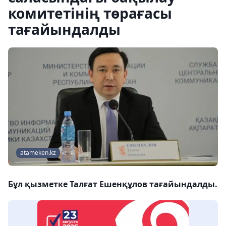
комитетінің төрағасы
тағайындалды
atameken.kz
Бұл қызметке Талғат Ешенқұлов тағайындалды.