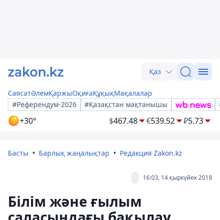
Қаз
Саясат
Әлем
Қаржы
Оқиға
Құқық
Мақалалар
#Референдум-2026
#Қазақстан мақтанышы
+30°
$
467.48
€
539.52
₽
5.73
Басты
Барлық жаңалықтар
Редакция Zakon.kz
16:03, 14 қыркүйек 2018
Білім және ғылым
саласындағы бақылау