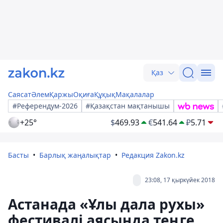
Қаз
Саясат
Әлем
Қаржы
Оқиға
Құқық
Мақалалар
#Референдум-2026
#Қазақстан мақтанышы
+25°
$
469.93
€
541.64
₽
5.71
Басты
Барлық жаңалықтар
Редакция Zakon.kz
23:08, 17 қыркүйек 2018
Астанада «Ұлы дала рухы»
фестивалі аясында теңге