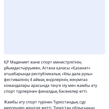
ҚР Мәдениет және спорт министрлігінің
ұйымдастыруымен, Астана қаласы «Қазанат»
атшабарында республикалық «Ұлы дала рухы»
фестивалінің 4 аймақ өңірлерінің жеңімпаз
командалары арасында теңге ілу мен жамбы ату
спорт түрлерінен финалдық бәсекелер өтті.
Жамбы ату спорт түрінен Түркістандық сұр
мергендер жеңіске жетті. Түркістан облысының