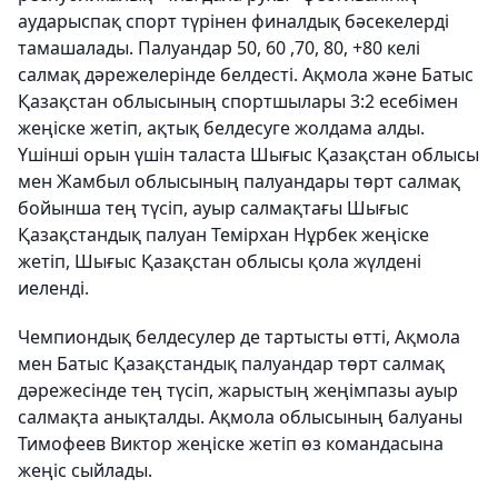
аударыспақ спорт түрінен финалдық бәсекелерді
тамашалады. Палуандар 50, 60 ,70, 80, +80 келі
салмақ дәрежелерінде белдесті. Ақмола және Батыс
Қазақстан облысының спортшылары 3:2 есебімен
жеңіске жетіп, ақтық белдесуге жолдама алды.
Үшінші орын үшін таласта Шығыс Қазақстан облысы
мен Жамбыл облысының палуандары төрт салмақ
бойынша тең түсіп, ауыр салмақтағы Шығыс
Қазақстандық палуан Темірхан Нұрбек жеңіске
жетіп, Шығыс Қазақстан облысы қола жүлдені
иеленді.
Чемпиондық белдесулер де тартысты өтті, Ақмола
мен Батыс Қазақстандық палуандар төрт салмақ
дәрежесінде тең түсіп, жарыстың жеңімпазы ауыр
салмақта анықталды. Ақмола облысының балуаны
Тимофеев Виктор жеңіске жетіп өз командасына
жеңіс сыйлады.