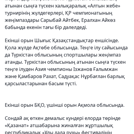
атынан сыңға түскен халықаралық «Алтын жебе»
турнирінің жүлдегерлері, ҚР чемпионатының
жеңімпаздары Сарыбай Айтбек, Ералхан Айкөз
бабында екенін тағы бір дәлелдеді.
Екінші орын Шығыс Қазақстандықтар еншісінде.
Қола жүлде Ақтөбе облысында. Теңге ілу сайысында
да Түркістан облысының спортшылары жеңімпаз
атанды. Түркістан облысының атынан сыңға түскен
теңге ілуден Азия чемпионы Ізжанов Ғалымжан
және Қамбаров Рахат, Садуақас Нұрбағлан барлық
қарсыластарынан басым түсті.
Екінші орын БҚО, үшінші орын Ақмола облысында.
Сондай ақ өткен демалыс кундері елорда төрінде
«Қазанат» атшабарына жиналған жұртшылық
республикалық «Ұлы дала рухы» фестивалінің