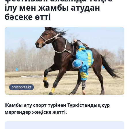
ілу мен жамбы атудан
бәсеке өтті
prosports.kz
Жамбы ату спорт түрінен Түркістандық сұр
мергендер жеңіске жетті.