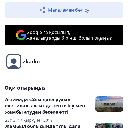
Мақаламен бөлісу
Google-ға қосылып,
жаңалықтарды бірінші болып оқыңыз
zkadm
Оқи отырыңыз
Астанада «Ұлы дала рухы»
фестивалі аясында теңге ілу мен
жамбы атудан бәсеке өтті
23:13, 17 қыркүйек 2018
Жамбыл облысында “Ұлы дала