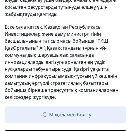
алуды қадағалау үшін бағдарламалық өнімдерге
қосылған ресурстарды тұтынуды өлшеу үшін
жабдықтауды қамтиды.
Еске сала кетсек, Қазақстан Республикасы
Инвестициялар және даму министрлігінің
басшылығының тапсырмасы бойынша "ТКШ
ҚазОрталығы" АҚ Қазақстандағы тұрғын үй-
коммуналдық шаруашылық саласында
инновацияларды енгізуге арналған ең үздік
нұсқаларды табуға тырысуда. Қазіргі уақытта
компания инфрақұрылымдық-тұрғын үй кешенін
дамытудың әртүрлі стратегиялық бағыттары
бойынша бірнеше трансұлттық компаниялармен
келіссөздер жүргізуде.
Мақаламен бөлісу