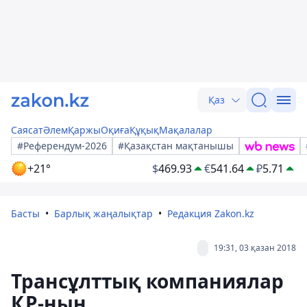
Қаз
Саясат
Әлем
Қаржы
Оқиға
Құқық
Мақалалар
#Референдум-2026
#Қазақстан мақтанышы
+21°
$
469.93
€
541.64
₽
5.71
Басты
Барлық жаңалықтар
Редакция Zakon.kz
19:31, 03 қазан 2018
Трансұлттық компаниялар
ҚР-ның