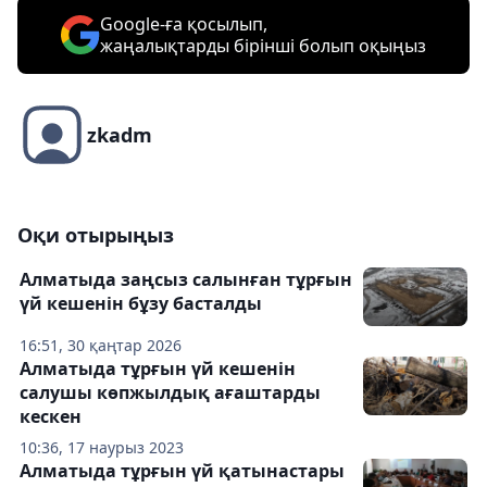
Google-ға қосылып,
жаңалықтарды бірінші болып оқыңыз
zkadm
Оқи отырыңыз
Алматыда заңсыз салынған тұрғын
үй кешенін бұзу басталды
16:51, 30 қаңтар 2026
Алматыда тұрғын үй кешенін
салушы көпжылдық ағаштарды
кескен
10:36, 17 наурыз 2023
Алматыда тұрғын үй қатынастары