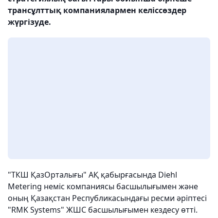
трансұлттық компаниялармен келіссөздер
жүргізуде.
"ТКШ ҚазОрталығы" АҚ қабырғасында Diehl
Metering неміс компаниясы басшылығымен және
оның Қазақстан Республикасындағы ресми әріптесі
"RMK Systems" ЖШС басшылығымен кездесу өтті.