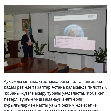
Ауқымды ынтымақтастыққа бағытталған алғашқы
қадам ретінде тараптар Астана қаласында пилоттық
жобаны жүзеге асыру туралы уағдаласты. Жоба көп
пәтерлі тұрғын үйді заманауи зияткерлік
құрылғылармен нақты уақыт режимінде есепке