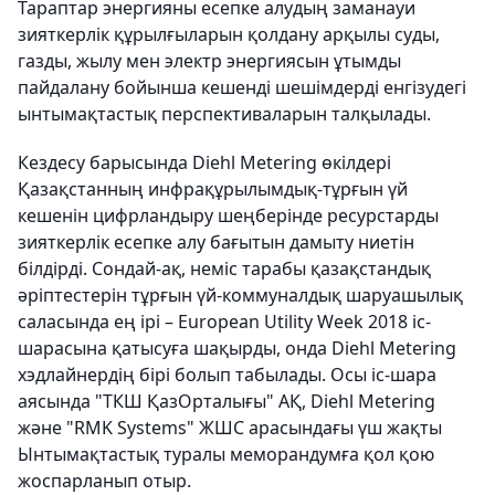
Тараптар энергияны есепке алудың заманауи
зияткерлік құрылғыларын қолдану арқылы суды,
газды, жылу мен электр энергиясын ұтымды
пайдалану бойынша кешенді шешімдерді енгізудегі
ынтымақтастық перспективаларын талқылады.
Кездесу барысында Diehl Metering өкілдері
Қазақстанның инфрақұрылымдық-тұрғын үй
кешенін цифрландыру шеңберінде ресурстарды
зияткерлік есепке алу бағытын дамыту ниетін
білдірді. Сондай-ақ, неміс тарабы қазақстандық
әріптестерін тұрғын үй-коммуналдық шаруашылық
саласында ең ірі – European Utility Week 2018 іс-
шарасына қатысуға шақырды, онда Diehl Metering
хэдлайнердің бірі болып табылады. Осы іс-шара
аясында "ТКШ ҚазОрталығы" АҚ, Diehl Metering
және "RMK Systems" ЖШС арасындағы үш жақты
Ынтымақтастық туралы меморандумға қол қою
жоспарланып отыр.