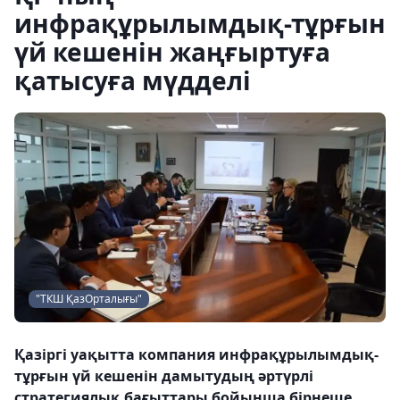
инфрақұрылымдық-тұрғын
үй кешенін жаңғыртуға
қатысуға мүдделі
"ТКШ ҚазОрталығы"
Қазіргі уақытта компания инфрақұрылымдық-
тұрғын үй кешенін дамытудың әртүрлі
стратегиялық бағыттары бойынша бірнеше