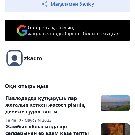
Мақаламен бөлісу
Google-ға қосылып,
жаңалықтарды бірінші болып оқыңыз
zkadm
Оқи отырыңыз
Павлодарда құтқарушылар
жоғалып кеткен жасөспірімнің
денесін судан тапты
18:48, 07 маусым 2023
Жамбыл облысында өрт
салдарынан ер адам қаза тапты