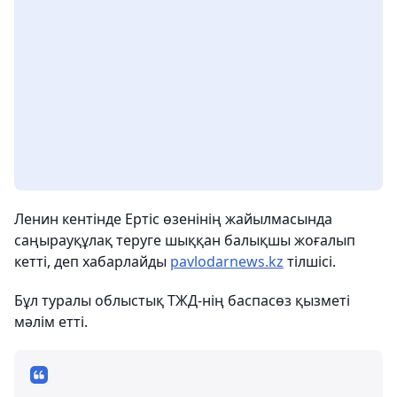
Ленин кентінде Ертіс өзенінің жайылмасында
саңырауқұлақ теруге шыққан балықшы жоғалып
кетті, деп хабарлайды
pavlodarnews.kz
тілшісі.
Бұл туралы облыстық ТЖД-нің баспасөз қызметі
мәлім етті.