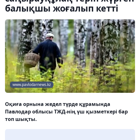
балықшы жоғалып кетті
www.pavlodarnews.kz
Оқиға орнына жедел түрде құрамында
Павлодар облысы ТЖД-нің үш қызметкері бар
топ шықты.