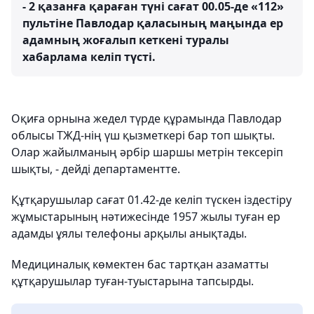
- 2 қазанға қараған түні сағат 00.05-де «112»
пультіне Павлодар қаласының маңында ер
адамның жоғалып кеткені туралы
хабарлама келіп түсті.
Оқиға орнына жедел түрде құрамында Павлодар
облысы ТЖД-нің үш қызметкері бар топ шықты.
Олар жайылманың әрбір шаршы метрін тексеріп
шықты, - дейді департаментте.
Құтқарушылар сағат 01.42-де келіп түскен іздестіру
жұмыстарының нәтижесінде 1957 жылы туған ер
адамды ұялы телефоны арқылы анықтады.
Медициналық көмектен бас тартқан азаматты
құтқарушылар туған-туыстарына тапсырды.