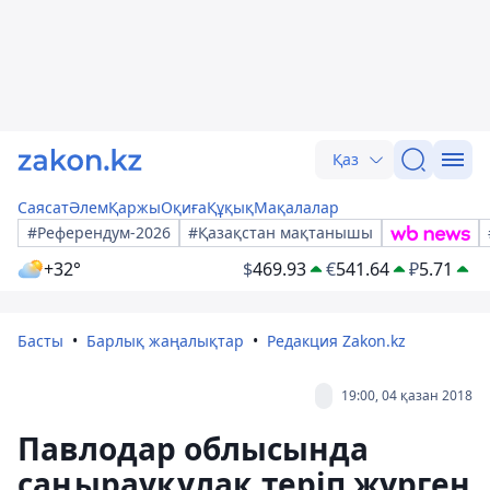
Қаз
Саясат
Әлем
Қаржы
Оқиға
Құқық
Мақалалар
#Референдум-2026
#Қазақстан мақтанышы
+32°
$
469.93
€
541.64
₽
5.71
Басты
Барлық жаңалықтар
Редакция Zakon.kz
19:00, 04 қазан 2018
Павлодар облысында
саңырауқұлақ теріп жүрген