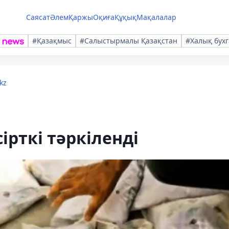
Саясат
Әлем
Қаржы
Оқиға
Құқық
Мақалалар
#Қазақмыс
#Салыстырмалы Қазақстан
#Халық бухг
kz
ірткі тәркіленді