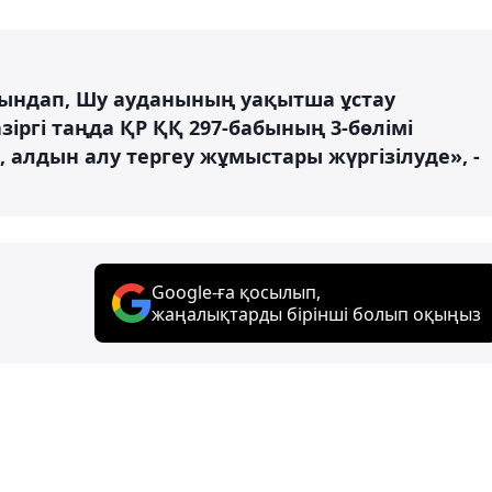
ойындап, Шу ауданының уақытша ұстау
іргі таңда ҚР ҚҚ 297-бабының 3-бөлімі
алдын алу тергеу жұмыстары жүргізілуде», -
Google-ға қосылып,
жаңалықтарды бірінші болып оқыңыз