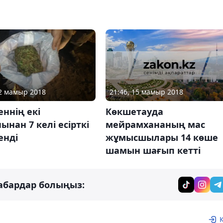
21:46, 15 мамыр 2018
02 мамыр 2018
Көкшетауда
ннің екі
мейрамхананың мас
ынан 7 келі есірткі
жұмысшылары 14 көше
енді
шамын шағып кетті
абардар болыңыз: