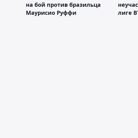
на бой против бразильца
неучас
Маурисио Руффи
лиге В