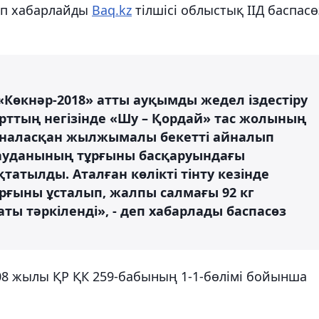
деп хабарлайды
Baq.kz
тілшісі облыстық ІІД баспасө
«Көкнәр-2018» атты ауқымды жедел іздестіру
рттың негізінде «Шу – Қордай» тас жолының
рналасқан жылжымалы бекетті айналып
 ауданының тұрғыны басқаруындағы
қтатылды. Аталған көлікті тінту кезінде
рғыны ұсталып, жалпы салмағы 92 кг
аты тәркіленді», - деп хабарлады баспасөз
2008 жылы ҚР ҚК 259-бабының 1-1-бөлімі бойынша