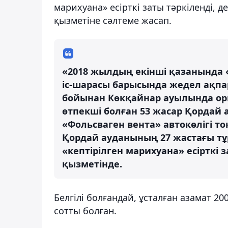
марихуана» есірткі заты тәркіленді, 
қызметіне сәлтеме жасап.
«2018 жылдың екінші қазанында 
іс-шарасы барысында жедел ақпа
бойынан Көкқайнар ауылында о
өтпекші болған 53 жасар Қордай
«Фольсваген вента» автокөлігі то
Қордай ауданының 27 жастағы тұ
«кептірілген марихуана» есірткі з
қызметінде.
Белгілі болғандай, ұсталған азамат 
сотты болған.