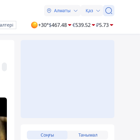
Алматы
Қаз
+30°
$
467.48
€
539.52
₽
5.73
алтері
Соңғы
Танымал