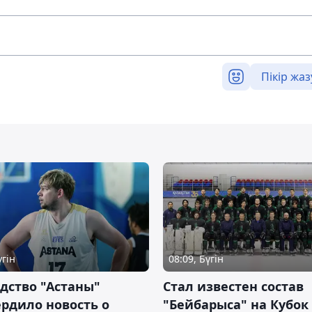
Пікір жаз
үгін
08:09, Бүгін
дство "Астаны"
Стал известен состав
рдило новость о
"Бейбарыса" на Кубок