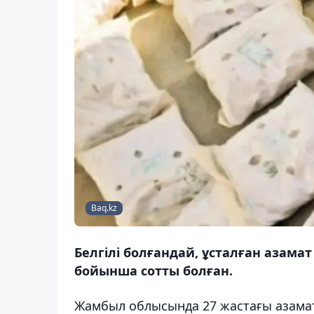
Baq.kz
Белгілі болғандай, ұсталған азамат
бойынша сотты болған.
Жамбыл облысында 27 жастағы азаматт