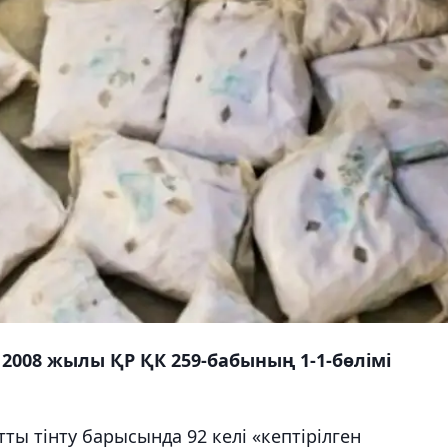
 2008 жылы ҚР ҚК 259-бабының 1-1-бөлімі
ы тінту барысында 92 келі «кептірілген