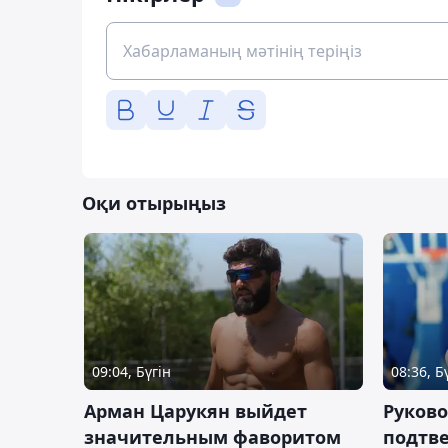
Оқи отырыңыз
09:04, Бүгін
08:36, Б
Арман Царукян выйдет
Руково
значительным фаворитом
подтве