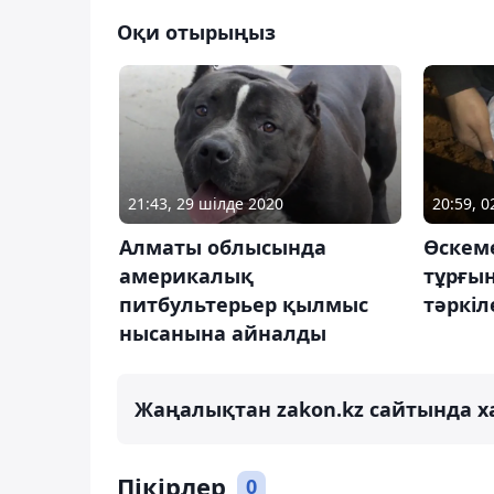
Оқи отырыңыз
21:43, 29 шілде 2020
20:59, 
Алматы облысында
Өскеме
америкалық
тұрғын
питбультерьер қылмыс
тәркіл
нысанына айналды
Жаңалықтан zakon.kz сайтында х
Пікірлер
0