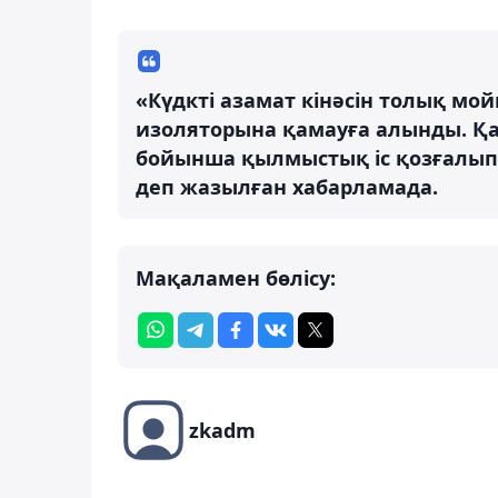
«Күдкті азамат кінәсін толық м
изоляторына қамауға алынды. Қаз
бойынша қылмыстық іс қозғалып, 
деп жазылған хабарламада.
Мақаламен бөлісу:
zkadm